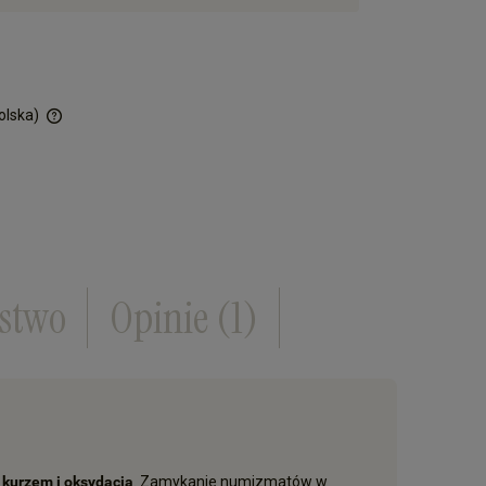
olska)
ości
ństwo
Opinie
(1)
 kurzem i oksydacją
. Zamykanie numizmatów w