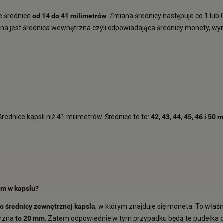
e średnice
od 14 do 41 milimetrów
. Zmiana średnicy następuje co 1 lub 
dana jest średnica wewnętrzna czyli odpowiadająca średnicy monety, 
ednice kapsli niż 41 milimetrów. Średnice te to:
42, 43, 44, 45, 46 i 50 
mm w kapslu?
o średnicy zewnętrznej kapsla
, w którym znajduje się moneta. To właś
trzna
to 20 mm
. Zatem odpowiednie w tym przypadku będą te pudełka cz