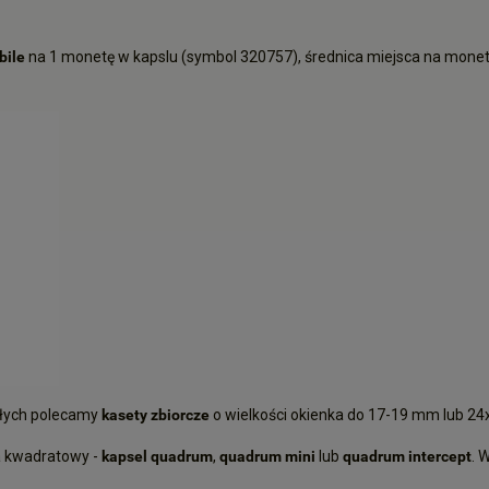
bile
na 1 monetę w kapslu (symbol
320757
), średnica miejsca na mone
głych polecamy
kasety zbiorcze
o wielkości okienka do 17-19 mm lub 2
a kwadratowy -
kapsel quadrum
,
quadrum mini
lub
quadrum intercept
.
W 