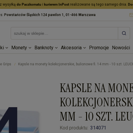
z wysyłką
do Paczkomatu
i
kurierem InPost
realizowane są tego samego dnia.
Do
as:
Powstańców Śląskich 124 pawilon 1, 01-466 Warszawa
ki
Monety
Banknoty
Akcesoria
Promocje
Nowości
e Grips
Kapsle na monety kolekcjonerskie, bulionowe fi. 14 mm - 10 szt. LE
/
KAPSLE NA MON
KOLEKCJONERSKI
MM - 10 SZT. L
Kod produktu:
314071