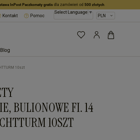
stawa InPost Paczkomaty gratis
dla zamówień od
500 złotych
.
Select Language
▼
Kontakt
Pomoc
Blog
UCHTTURM 10szt
ETY
E, BULIONOWE FI. 14
EUCHTTURM 10SZT