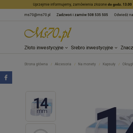
Uprzejmie informujemy, zamówienia złożone
do godz. 13.00
ms70@ms70.pl
Zadzwoń i zamów
508 535 505
Odwiedź n
Złoto inwestycyjne
Srebro inwestycyjne
Znacz
Strona główna
Akcesoria
Na monety
Kapsuły
Okrągł
/
/
/
/