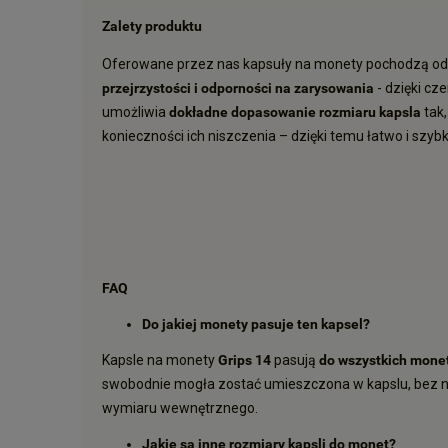
Zalety produktu
Oferowane przez nas kapsuły na monety pochodzą od 
przejrzystości i odporności na zarysowania
- dzięki cz
umożliwia
dokładne dopasowanie rozmiaru kapsla
tak,
konieczności ich niszczenia – dzięki temu łatwo i s
FAQ
Do jakiej monety pasuje ten kapsel?
Kapsle na monety
Grips 14
pasują
do wszystkich monet
swobodnie mogła zostać umieszczona w kapslu, bez na
wymiaru wewnętrznego.
Jakie są inne rozmiary kapsli do monet?