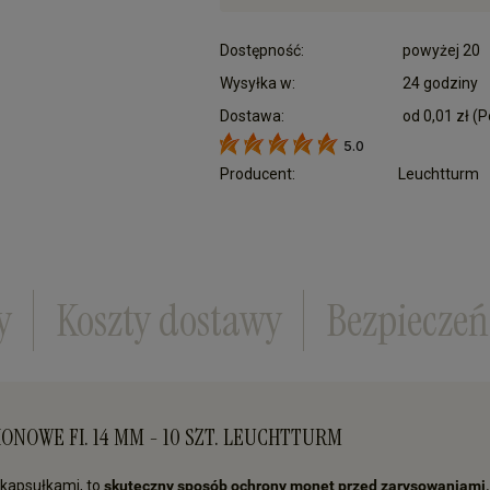
Dostępność:
powyżej 20
Wysyłka w:
24 godziny
Dostawa:
od 0,01 zł
(P
5.0
Cena nie zawiera ewentualnych kosztów płatn
Producent:
Leuchtturm
y
Koszty dostawy
Bezpiecze
ONOWE FI. 14 MM - 10 SZT. LEUCHTTURM
kapsułkami, to
skuteczny sposób ochrony monet przed zarysowaniami,