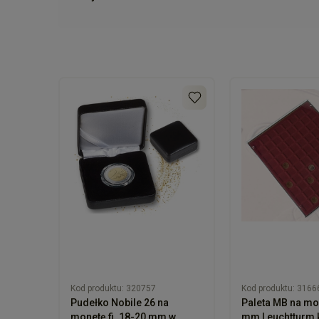
Kod produktu:
320757
Kod produktu:
3166
Pudełko Nobile 26 na
Paleta MB na mo
monetę fi. 18-20 mm w
mm Leuchtturm 