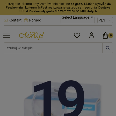
Uprzejmie informujemy, zamówienia złożone
do godz. 13.00
z wysyłką
do
Paczkomatu
i
kurierem InPost
realizowane są tego samego dnia.
Dostawa
InPost Paczkomaty gratis
dla zamówień od
500 złotych
.
Select Language
▼
Kontakt
Pomoc