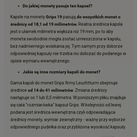
Do jakiej monety pasuje ten kapsel?
Kapsle na monety
Grips 19
pasują
do wszystkich monet o
średnicy od 18,1 od 19 milimetrów.
Realna średnica kapsla
jest o ułamek milimetra większa niż 19 mm, po to aby
moneta swobodnie mogła zostać umieszczona w kapslu,
bez nadmiernego wciskania jej. Tym samym przy doborze
odpowiedniej kapsuły nie trzeba nic doliczać do podanego w
opisie wymiaru wewnętrznego.
Jakie są inne rozmiary kapsli do monet?
Gama kapsli do monet Grips firmy Leuchtturm obejmuje
średnice
od 14 do 41 milimetrów
. Zmiana średnicy
następuje co 1 lub 0,5 milimetra. W poniższym pliku znajduje
się cała "rozmiarówka" kapsuł Grips. W kolejności od lewej
podana jest średnica wewnętrzna czyli odpowiadająca
średnicy monety, wymiar zewnętrzny - ważny przy wyborze
odpowiedniego pudełka oraz przybliżona wysokość kapsuły.