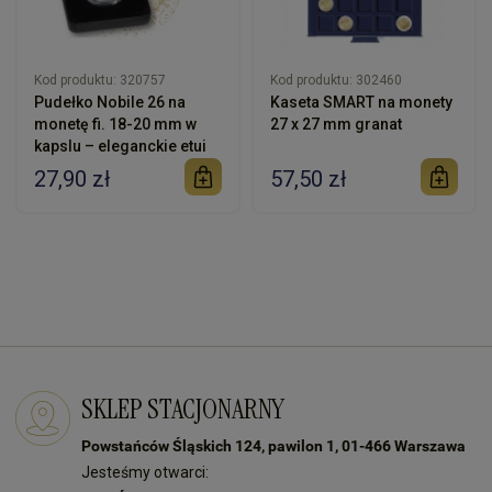
Kod produktu:
320757
Kod produktu:
302460
Pudełko Nobile 26 na
Kaseta SMART na monety
monetę fi. 18-20 mm w
27 x 27 mm granat
kapslu – eleganckie etui
27,90 zł
57,50 zł
SKLEP STACJONARNY
Powstańców Śląskich 124, pawilon 1, 01-466 Warszawa
Jesteśmy otwarci: