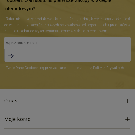
I odbierz
rabatu na pierwsze zakupy w sklepie
internetowym*
*Rabat nie dotyczy produktów z kategorii Złoto, srebro, których cena zależna jest
od wahań na rynkach finansowych oraz walorów kolekcjonerskich i produktów w
promocji. Rabat do wykorzystania jedynie w sklepie internetowym.
*Twoje Dane Osobowe są przetwarzane zgodnie z naszą Polityką Prywatności.
O nas
Moje konto