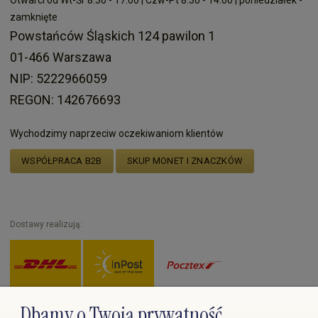
zamknięte
Powstańców Śląskich 124 pawilon 1
01-466 Warszawa
NIP: 5222966059
REGON: 142676693
Wychodzimy naprzeciw oczekiwaniom klientów
WSPÓŁPRACA B2B
SKUP MONET I ZNACZKÓW
Dostawy realizują:
Dbamy o Twoją prywatność
Zapłać przez: