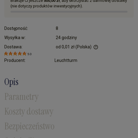
Brakuje Ci jeszcze
500,00 zł
, aby skorzystać z darmowej dostawy
(nie dotyczy produktów inwestycyjnych).
Dostępność:
8
Wysyłka w:
24 godziny
Dostawa:
od 0,01 zł
(Polska)
Cena nie zawiera ewentualnych kosztów płatności
5.0
Producent:
Leuchtturm
Opis
Parametry
Koszty dostawy
Bezpieczeństwo