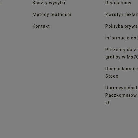
a
Koszty wysyłki
Regulaminy
Metody płatności
Zwroty i rekla
Kontakt
Polityka prywa
Informacje dot
Prezenty do z
gratisy w Ms7
Dane o kursac
Stooq
Darmowa dost
Paczkomatów I
zł!