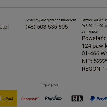
Jesteśmy dostępni pod numerem
Otwarci od Wt-Śr 
.pl
(48) 508 535 505
Pt 8:30 - 14:00 | 
zamknięte
Powstańc
124 pawil
01-466 W
NIP: 522
REGON: 1
Zapłać przez: