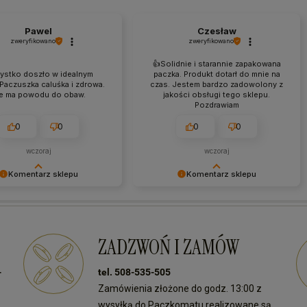
Pawel
Czesław
zweryfikowano
zweryfikowano
👍️Solidnie i starannie zapakowana
ystko doszło w idealnym
paczka. Produkt dotarł do mnie na
 Paczuszka caluśka i zdrowa.
czas. Jestem bardzo zadowolony z
e ma powodu do obaw.
jakości obsługi tego sklepu.
Pozdrawiam
0
0
0
0
wczoraj
wczoraj
Komentarz sklepu
Komentarz sklepu
my Twój pozytywny
Dziękujemy za miłe słowa!
! Cieszymy się, że nasz
Jesteśmy dumni, że możemy
spełnił Twoje oczekiwania.
dostarczać naszym klientom tylko
dla nas największa nagroda.
najlepsze produkty. Do zobaczenia
ZADZWOŃ I ZAMÓW
zenia przy kolejnych
ponownie w naszym sklepie!
h!
-
tel. 508-535-505
Zamówienia złożone do godz. 13:00 z
wysyłką do Paczkomatu realizowane są