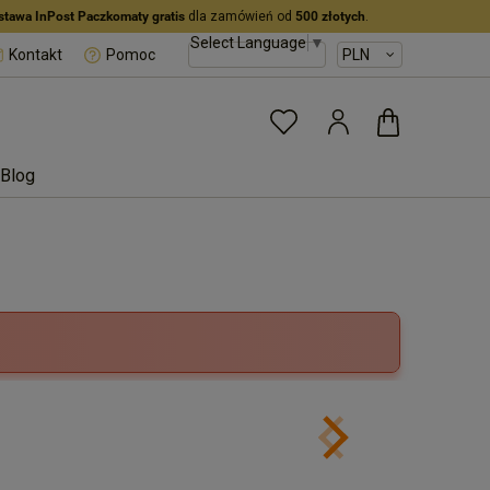
stawa InPost Paczkomaty gratis
dla zamówień od
500 złotych
.
Select Language
▼
Kontakt
Pomoc
Blog