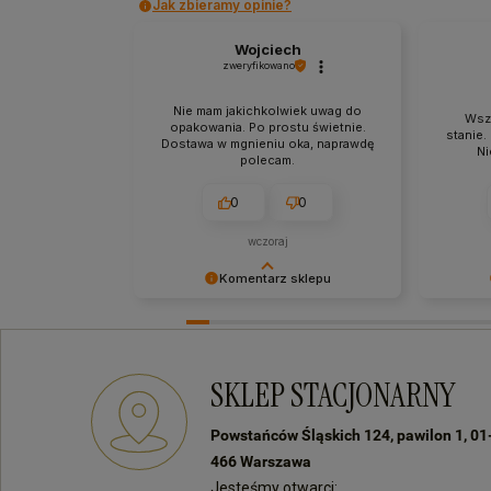
Jak zbieramy opinie?
Wojciech
zweryfikowano
Nie mam jakichkolwiek uwag do
Wsz
opakowania. Po prostu świetnie.
stanie.
Dostawa w mgnieniu oka, naprawdę
Ni
polecam.
0
0
wczoraj
Komentarz sklepu
Bardzo dziękujemy za Twój czas i
Docenia
pozytywną opinię! Zawsze staramy
feedback
się sprostać oczekiwaniom naszych
produkt 
klientów! Do zobaczenia:)
Jest to 
SKLEP STACJONARNY
Do zobac
zakupac
Powstańców Śląskich 124, pawilon 1, 01
466 Warszawa
Jesteśmy otwarci: