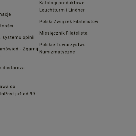
Katalogi produktowe
Leuchtturm i Lindner
macje
Polski Związek Filatelistów
tności
Miesięcznik Filatelista
. systemu opinii
Polskie Towarzystwo
amówień - Zgarnij
Numizmatyczne
0
h dostarcza:
awa do
nPost już od 99