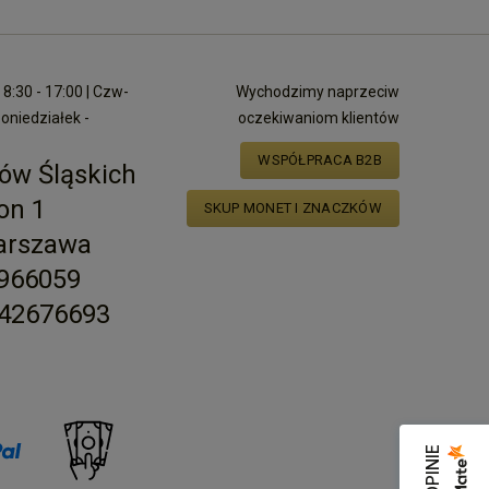
8:30 - 17:00 | Czw-
Wychodzimy naprzeciw
poniedziałek -
oczekiwaniom klientów
WSPÓŁPRACA B2B
ów Śląskich
on 1
SKUP MONET I ZNACZKÓW
arszawa
2966059
42676693