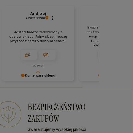
Andrzej
Roman
zweryfikowano
zweryfikowano
Ekspresowa wysyłka to pod
tak trzymać. Produkty zapa
Jestem bardzo zadowolony z
mega profesjonalnie, do te
obsługi sklepu. Fajny sklep i muszę
folie i jest rewelacja. Ob
przyznać z bardzo dobrymi cenami.
klienta jest profesjonaln
kulturalna. Jestem me
zadowolony z zakupów w
0
0
0
1
sklepie.
wczoraj
w tym tygodniu
Komentarz sklepu
Komentarz sklepu
Bardzo dziękujemy za Twój
Dziękujemy za pozostawien
komentarz! Twój entuzjazm jest dla
tak dobrej opinii. Naszym
nas najlepszą nagrodą. Do
priorytetem jest satysfakcja 
zobaczenia przy kolejnych
Twoja recenzja to nagroda 
BEZPIECZEŃSTWO
zakupach!
wysiłki - dziękujemy raz jes
mamy nadzieję - do szybki
ZAKUPÓW
zobaczenia! Ms70
Gwarantujemy wysokiej jakości