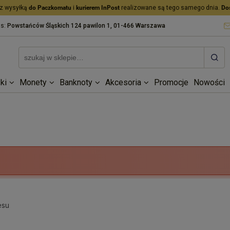
z wysyłką
do Paczkomatu
i
kurierem InPost
realizowane są tego samego dnia.
Do
as:
Powstańców Śląskich 124 pawilon 1, 01-466 Warszawa
ki
Monety
Banknoty
Akcesoria
Promocje
Nowości
esu