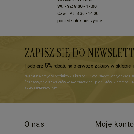
Wt. - Śr.: 8.30 - 17.00
Czw. - Pt.: 8.30 - 14.00
poniedziałek nieczynne
ZAPISZ SIĘ DO NEWSLET
5%
I odbierz
rabatu na pierwsze zakupy w sklepie 
*Rabat nie dotyczy produktów z kategorii Złoto, srebro, których cena 
finansowych oraz walorów kolekcjonerskich i produktów w promocji. 
sklepie internetowym.
O nas
Moje konto