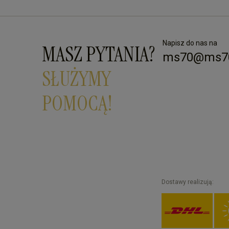
Napisz do nas na
MASZ PYTANIA?
ms70@ms70
SŁUŻYMY
POMOCĄ!
Dostawy realizują: