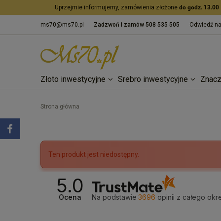
Uprzejmie informujemy, zamówienia złożone
do godz. 13.00
ms70@ms70.pl
Zadzwoń i zamów
508 535 505
Odwiedź n
Złoto inwestycyjne
Srebro inwestycyjne
Znacz
Strona główna
Ten produkt jest niedostępny.
5.0
Ocena
Na podstawie
3696
opinii
z całego okr