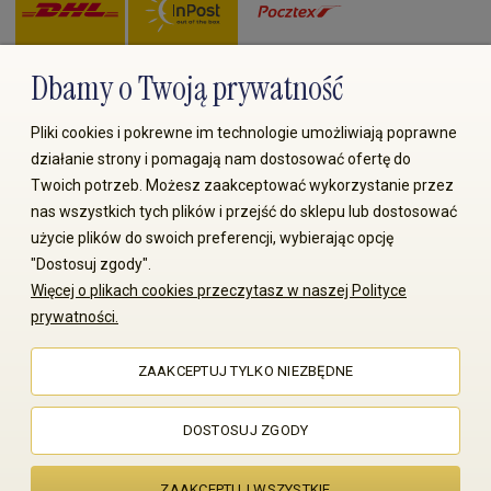
Dbamy o Twoją prywatność
Zapłać przez:
Pliki cookies i pokrewne im technologie umożliwiają poprawne
działanie strony i pomagają nam dostosować ofertę do
Twoich potrzeb. Możesz zaakceptować wykorzystanie przez
nas wszystkich tych plików i przejść do sklepu lub dostosować
użycie plików do swoich preferencji, wybierając opcję
"Dostosuj zgody".
© 2008-2026 MS70.pl / Ms70 Sp. z o.o. Wszelkie prawa
Więcej o plikach cookies przeczytasz w naszej Polityce
zastrzeżone. Kopiowanie treści i zdjęć bez zgody właściciela
prywatności.
zabronione
ZAAKCEPTUJ TYLKO NIEZBĘDNE
Sklep internetowy Shoper Premium
DOSTOSUJ ZGODY
ZAAKCEPTUJ WSZYSTKIE