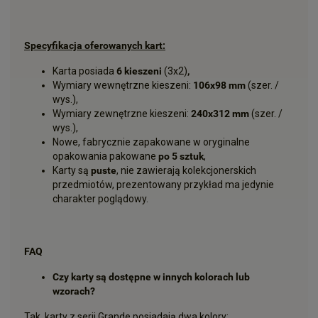
Specyfikacja oferowanych kart:
Karta posiada
6 kieszeni
(3x2)
,
Wymiary wewnętrzne kieszeni:
106x98 mm
(szer. /
wys.),
Wymiary zewnętrzne kieszeni:
240x312 mm
(szer. /
wys.),
Nowe, fabrycznie zapakowane w oryginalne
opakowania pakowane
po 5 sztuk
,
Karty są
puste
, nie zawierają kolekcjonerskich
przedmiotów, prezentowany przykład ma jedynie
charakter poglądowy.
FAQ
Czy karty są dostępne w innych kolorach lub
wzorach?
Tak, karty z serii Grande posiadają dwa kolory: