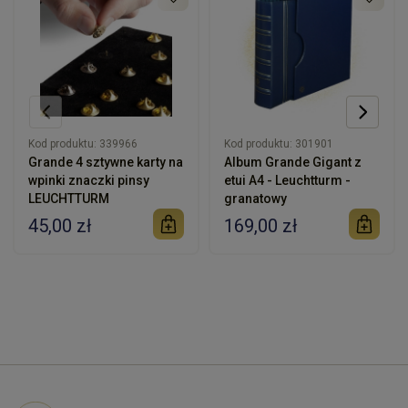
Kod produktu:
339966
Kod produktu:
301901
Grande 4 sztywne karty na
Album Grande Gigant z
wpinki znaczki pinsy
etui A4 - Leuchtturm -
LEUCHTTURM
granatowy
45,00 zł
169,00 zł