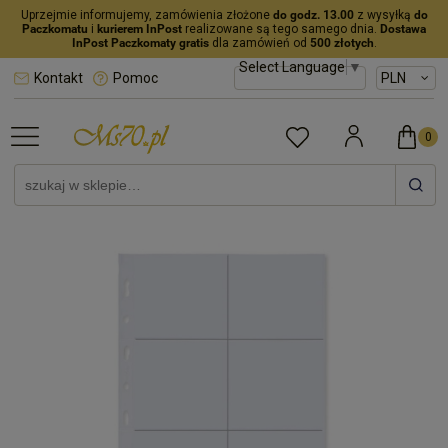
Uprzejmie informujemy, zamówienia złożone
do godz. 13.00
z wysyłką
do
Paczkomatu
i
kurierem InPost
realizowane są tego samego dnia.
Dostawa
InPost Paczkomaty gratis
dla zamówień od
500 złotych
.
Select Language
▼
Kontakt
Pomoc