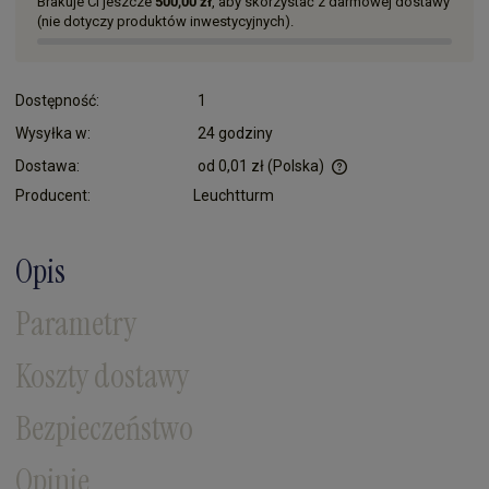
Brakuje Ci jeszcze
500,00 zł
, aby skorzystać z darmowej dostawy
(nie dotyczy produktów inwestycyjnych).
Dostępność:
1
Wysyłka w:
24 godziny
Dostawa:
od 0,01 zł
(Polska)
Cena nie zawiera ewentualnych kosztów płatności
Producent:
Leuchtturm
Opis
Parametry
Koszty dostawy
Bezpieczeństwo
Opinie