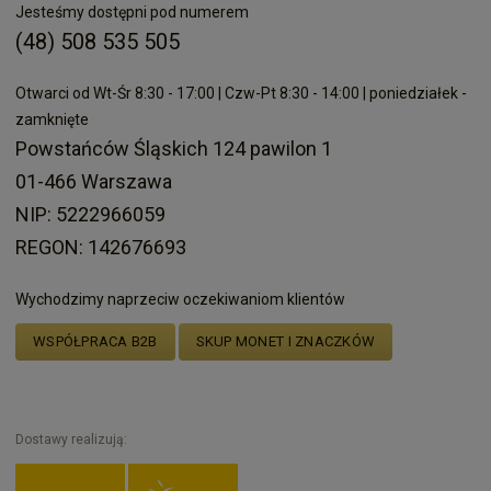
Jesteśmy dostępni pod numerem
(48) 508 535 505
Otwarci od Wt-Śr 8:30 - 17:00 | Czw-Pt 8:30 - 14:00 | poniedziałek -
zamknięte
Powstańców Śląskich 124 pawilon 1
01-466 Warszawa
NIP: 5222966059
REGON: 142676693
Wychodzimy naprzeciw oczekiwaniom klientów
WSPÓŁPRACA B2B
SKUP MONET I ZNACZKÓW
Dostawy realizują: