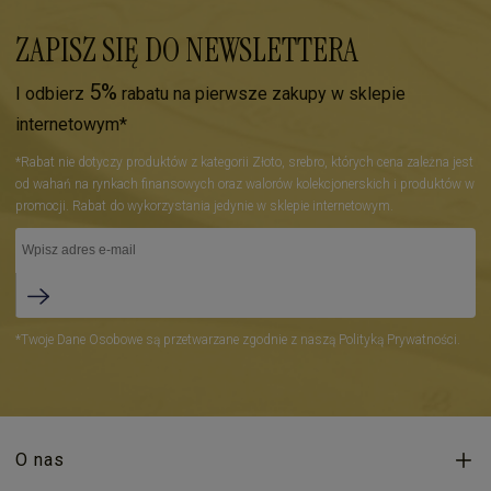
ZAPISZ SIĘ DO NEWSLETTERA
5%
I odbierz
rabatu na pierwsze zakupy w sklepie
internetowym*
*Rabat nie dotyczy produktów z kategorii Złoto, srebro, których cena zależna jest
od wahań na rynkach finansowych oraz walorów kolekcjonerskich i produktów w
promocji. Rabat do wykorzystania jedynie w sklepie internetowym.
*Twoje Dane Osobowe są przetwarzane zgodnie z naszą Polityką Prywatności.
O nas