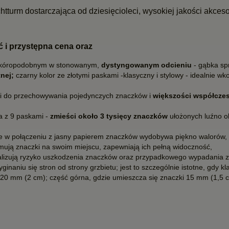
tturm dostarczająca od dziesięcioleci, wysokiej jakości akces
ć i przystępna cena oraz
 skóropodobnym w stonowanym,
dystyngowanym odcieniu
- gąbka sp
tnej;
czarny kolor ze złotymi paskami -klasyczny i stylowy - idealnie w
ni do przechowywania pojedynczych znaczków i
większości współcze
da z 9 paskami -
zmieści około 3 tysięcy znaczków
ułożonych luźno o
e w połączeniu z jasny papierem znaczków wydobywa piękno walorów,
mują znaczki na swoim miejscu, zapewniają ich pełną widoczność,
lizują ryzyko uszkodzenia znaczków oraz przypadkowego wypadania z 
inaniu się stron od strony grzbietu; jest to szczególnie istotne, gdy kl
 20 mm (2 cm); część górna, gdzie umieszcza się znaczki 15 mm (1,5