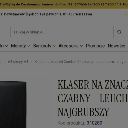
z wysyłką
do Paczkomatu
i
kurierem InPost
realizowane są tego samego dnia.
Do
as:
Powstańców Śląskich 124 pawilon 1, 01-466 Warszawa
ki
Monety
Banknoty
Akcesoria
Promocje
Nowości
i
64 strony A4
Klaser na znaczki Comfort 64 czarny - Leuchtturm - eleganc
/
/
KLASER NA ZNAC
CZARNY - LEUCH
NAJGRUBSZY
Kod produktu:
310289