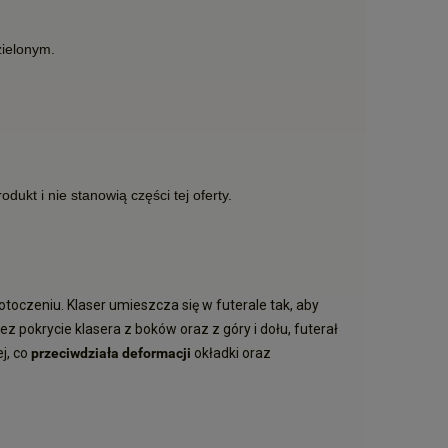
zielonym.
ukt i nie stanowią części tej oferty.
otoczeniu. Klaser umieszcza się w futerale tak, aby
z pokrycie klasera z boków oraz z góry i dołu, futerał
j, co
przeciwdziała deformacji
okładki oraz