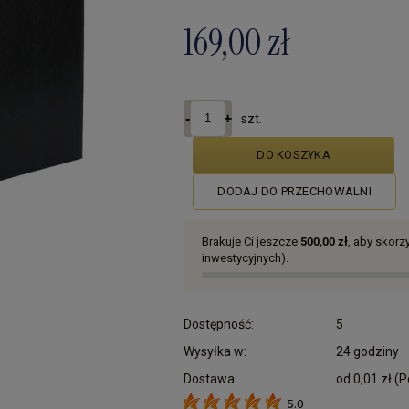
169,00 zł
szt.
DO KOSZYKA
DODAJ DO PRZECHOWALNI
Brakuje Ci jeszcze
500,00 zł
, aby skor
inwestycyjnych).
Dostępność:
5
Wysyłka w:
24 godziny
Dostawa:
od 0,01 zł
(P
5.0