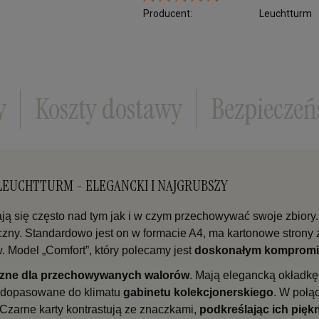
Cena nie zawiera ewentualnych kosztów płatn
Producent:
Leuchtturm
y
Koszty dostawy
Bezpieczeń
 LEUCHTTURM - ELEGANCKI I NAJGRUBSZY
 się często nad tym jak i w czym przechowywać swoje zbiory. 
styczny. Standardowo jest on w formacie A4, ma kartonowe stro
. Model „Comfort”, który polecamy jest
doskonałym kompromis
eczne dla przechowywanych walorów
. Mają elegancką okładk
dopasowane do klimatu
gabinetu kolekcjonerskiego
. W połąc
. Czarne karty kontrastują ze znaczkami,
podkreślając ich pięk