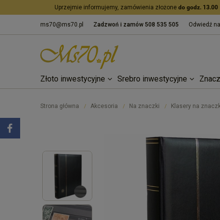
Uprzejmie informujemy, zamówienia złożone
do godz. 13.00
ms70@ms70.pl
Zadzwoń i zamów
508 535 505
Odwiedź n
Złoto inwestycyjne
Srebro inwestycyjne
Znacz
Strona główna
Akcesoria
Na znaczki
Klasery na znaczk
/
/
/