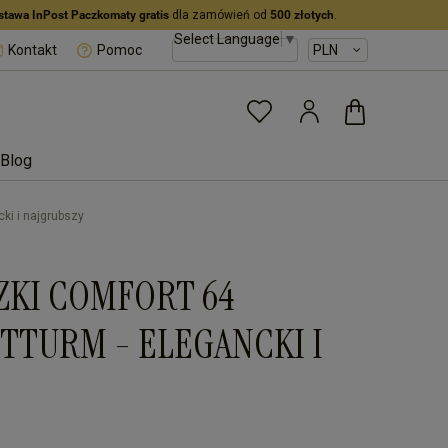
stawa InPost Paczkomaty gratis
dla zamówień od
500 złotych
.
Select Language
▼
Kontakt
Pomoc
Blog
ki i najgrubszy
ZKI COMFORT 64
TTURM - ELEGANCKI I