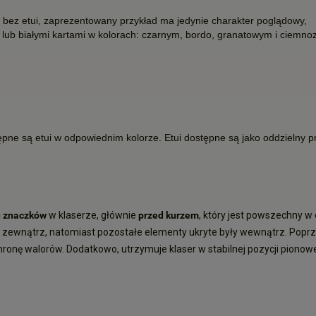
z bez etui, zaprezentowany przykład ma jedynie charakter poglądowy,
i lub białymi kartami w kolorach: czarnym, bordo, granatowym i ciemno
pne są etui w odpowiednim kolorze. Etui dostępne są jako oddzielny prod
u znaczków
w klaserze, głównie
przed kurzem
, który jest powszechny w 
na zewnątrz, natomiast pozostałe elementy ukryte były wewnątrz. Poprze
hronę walorów. Dodatkowo, utrzymuje klaser w stabilnej pozycji pionowe