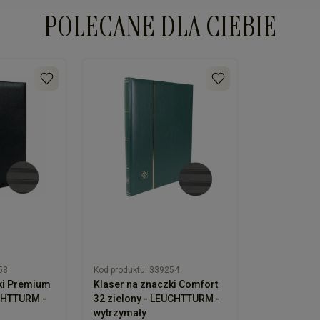
POLECANE DLA CIEBIE
58
Kod produktu:
339254
ki Premium
Klaser na znaczki Comfort
CHTTURM -
32 zielony - LEUCHTTURM -
wytrzymały