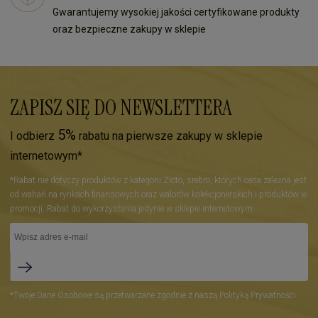
Gwarantujemy wysokiej jakości certyfikowane produkty
oraz bezpieczne zakupy w sklepie
ZAPISZ SIĘ DO NEWSLETTERA
5%
I odbierz
rabatu na pierwsze zakupy w sklepie
internetowym*
*Rabat nie dotyczy produktów z kategorii Złoto, srebro, których cena zależna jest
od wahań na rynkach finansowych oraz walorów kolekcjonerskich i produktów w
promocji. Rabat do wykorzystania jedynie w sklepie internetowym.
*Twoje Dane Osobowe są przetwarzane zgodnie z naszą Polityką Prywatności.