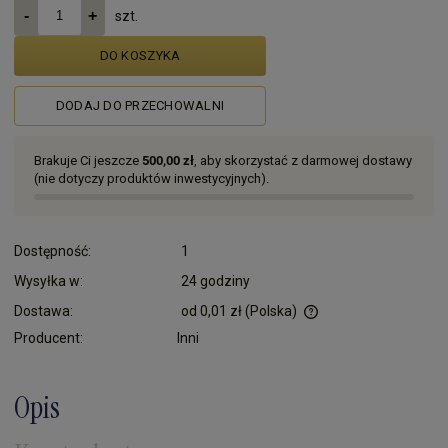
szt.
DO KOSZYKA
DODAJ DO PRZECHOWALNI
Brakuje Ci jeszcze
500,00 zł
, aby skorzystać z darmowej dostawy
(nie dotyczy produktów inwestycyjnych).
Dostępność:
1
Wysyłka w:
24 godziny
Dostawa:
od 0,01 zł
(Polska)
Cena nie zawiera ewentualnych kosztów płatności
Producent:
Inni
Opis