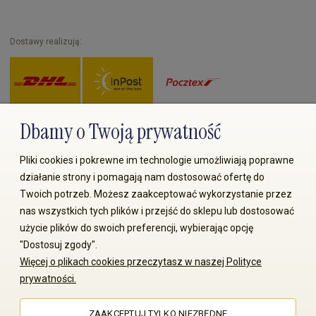
Dostawy realizują:
Dbamy o Twoją prywatność
Zapłać przez:
Pliki cookies i pokrewne im technologie umożliwiają poprawne
działanie strony i pomagają nam dostosować ofertę do
Twoich potrzeb. Możesz zaakceptować wykorzystanie przez
nas wszystkich tych plików i przejść do sklepu lub dostosować
użycie plików do swoich preferencji, wybierając opcję
"Dostosuj zgody".
© 2008-2026 MS70.pl / Ms70 Sp. z o.o. Wszelkie prawa
Więcej o plikach cookies przeczytasz w naszej Polityce
zastrzeżone. Kopiowanie treści i zdjęć bez zgody właściciela
prywatności.
zabronione
ZAAKCEPTUJ TYLKO NIEZBĘDNE