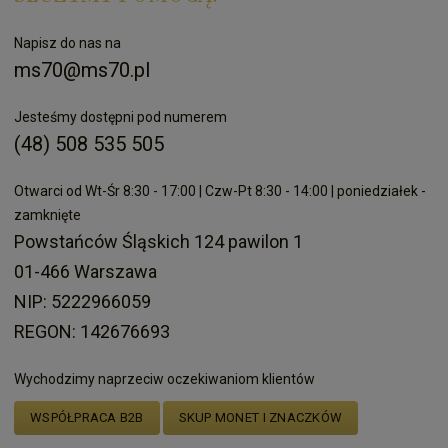
Napisz do nas na
ms70@ms70.pl
Jesteśmy dostępni pod numerem
(48) 508 535 505
Otwarci od Wt-Śr 8:30 - 17:00 | Czw-Pt 8:30 - 14:00 | poniedziałek -
zamknięte
Powstańców Śląskich 124 pawilon 1
01-466 Warszawa
NIP: 5222966059
REGON: 142676693
Wychodzimy naprzeciw oczekiwaniom klientów
WSPÓŁPRACA B2B
SKUP MONET I ZNACZKÓW