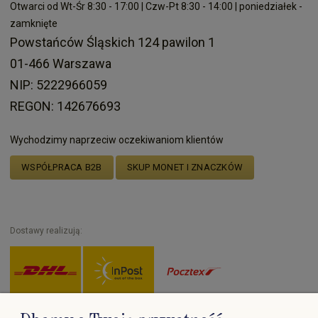
Otwarci od Wt-Śr 8:30 - 17:00 | Czw-Pt 8:30 - 14:00 | poniedziałek -
zamknięte
Powstańców Śląskich 124 pawilon 1
01-466 Warszawa
NIP: 5222966059
REGON: 142676693
Wychodzimy naprzeciw oczekiwaniom klientów
WSPÓŁPRACA B2B
SKUP MONET I ZNACZKÓW
Dostawy realizują:
Zapłać przez: