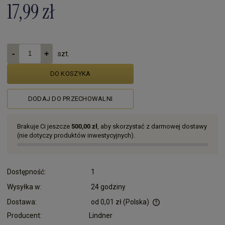
17,99 zł
szt.
DO KOSZYKA
DODAJ DO PRZECHOWALNI
Brakuje Ci jeszcze
500,00 zł
, aby skorzystać z darmowej dostawy
(nie dotyczy produktów inwestycyjnych).
Dostępność:
1
Wysyłka w:
24 godziny
Dostawa:
od 0,01 zł
(Polska)
Cena nie zawiera ewentualnych kosztów płatności
Producent:
Lindner