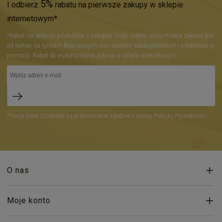
5%
I odbierz
rabatu na pierwsze zakupy w sklepie
internetowym*
*Rabat nie dotyczy produktów z kategorii Złoto, srebro, których cena zależna jest
od wahań na rynkach finansowych oraz walorów kolekcjonerskich i produktów w
promocji. Rabat do wykorzystania jedynie w sklepie internetowym.
*Twoje Dane Osobowe są przetwarzane zgodnie z naszą Polityką Prywatności.
O nas
Moje konto