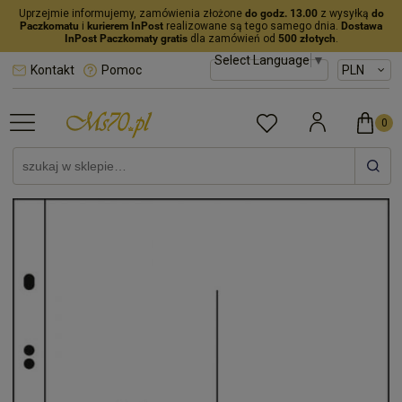
Uprzejmie informujemy, zamówienia złożone
do godz. 13.00
z wysyłką
do
Paczkomatu
i
kurierem InPost
realizowane są tego samego dnia.
Dostawa
InPost Paczkomaty gratis
dla zamówień od
500 złotych
.
Select Language
▼
Kontakt
Pomoc