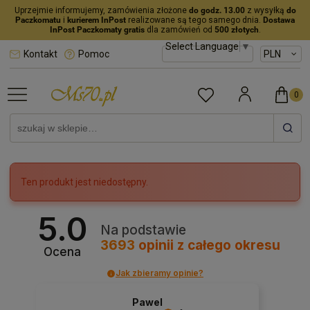
Uprzejmie informujemy, zamówienia złożone
do godz. 13.00
z wysyłką
do
Paczkomatu
i
kurierem InPost
realizowane są tego samego dnia.
Dostawa
InPost Paczkomaty gratis
dla zamówień od
500 złotych
.
Select Language
▼
Kontakt
Pomoc
Ten produkt jest niedostępny.
5.0
Na podstawie
3693
opinii
z całego okresu
Ocena
Jak zbieramy opinie?
Pawel