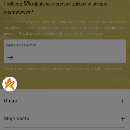
5%
I odbierz
rabatu na pierwsze zakupy w sklepie
internetowym*
*Rabat nie dotyczy produktów z kategorii Złoto, srebro, których cena zależna jest
od wahań na rynkach finansowych oraz walorów kolekcjonerskich i produktów w
promocji. Rabat do wykorzystania jedynie w sklepie internetowym.
*Twoje Dane Osobowe są przetwarzane zgodnie z naszą Polityką Prywatności.
O nas
Moje konto