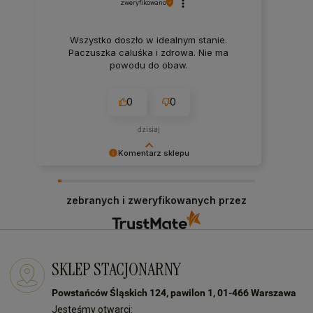
zweryfikowano
Wszystko doszło w idealnym stanie.
Paczuszka caluśka i zdrowa. Nie ma
powodu do obaw.
0
0
dzisiaj
Komentarz sklepu
Doceniamy Twój pozytywny feedback! Cieszymy
się, że nasz produkt spełnił Twoje oczekiwania.
zebranych i zweryfikowanych przez
Jest to dla nas największa nagroda. Do
zobaczenia przy kolejnych zakupach!
SKLEP STACJONARNY
Powstańców Śląskich 124, pawilon 1, 01-466 Warszawa
Jesteśmy otwarci: