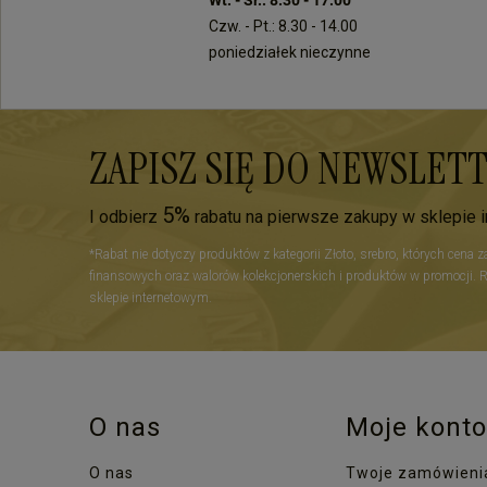
Czw. - Pt.: 8.30 - 14.00
poniedziałek nieczynne
ZAPISZ SIĘ DO NEWSLET
5%
I odbierz
rabatu na pierwsze zakupy w sklepie 
*Rabat nie dotyczy produktów z kategorii Złoto, srebro, których cena 
finansowych oraz walorów kolekcjonerskich i produktów w promocji. 
sklepie internetowym.
O nas
Moje konto
O nas
Twoje zamówieni