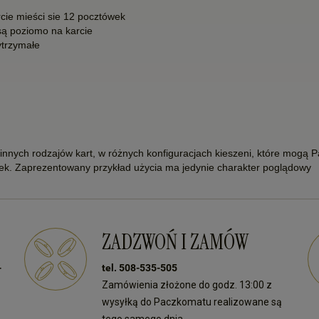
arcie mieści sie 12 pocztówek
są poziomo na karcie
ytrzymałe
nnych rodzajów kart, w różnych konfiguracjach kieszeni, które mogą
wek. Zaprezentowany przykład użycia ma jedynie charakter poglądowy
ZADZWOŃ I ZAMÓW
-
tel. 508-535-505
Zamówienia złożone do godz. 13:00 z
wysyłką do Paczkomatu realizowane są
tego samego dnia.