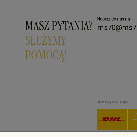
Napisz do nas na
MASZ PYTANIA?
ms70@ms70
SŁUŻYMY
POMOCĄ!
Dostawy realizują: