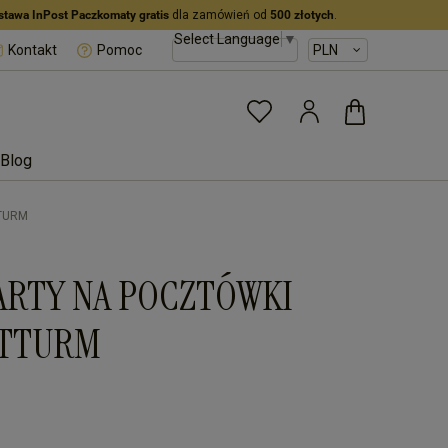
stawa InPost Paczkomaty gratis
dla zamówień od
500 złotych
.
Select Language
▼
Kontakt
Pomoc
Blog
TTURM
ARTY NA POCZTÓWKI
HTTURM