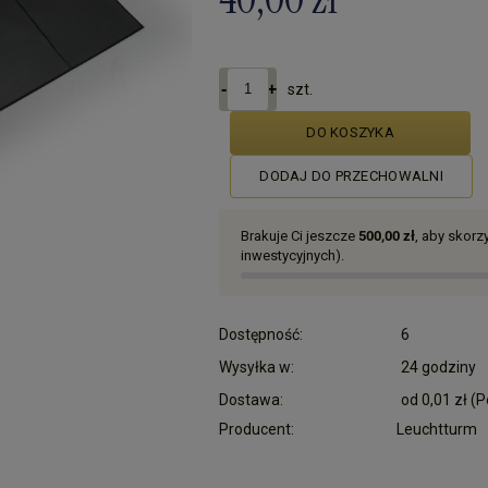
szt.
DO KOSZYKA
DODAJ DO PRZECHOWALNI
Brakuje Ci jeszcze
500,00 zł
, aby skor
inwestycyjnych).
Dostępność:
6
Wysyłka w:
24 godziny
Dostawa:
od 0,01 zł
(P
Producent:
Leuchtturm
Cena nie zawiera ewentualnych kosztów płatn