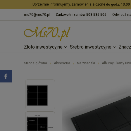
Uprzejmie informujemy, zamówienia złożone
do godz. 13.00
ms70@ms70.pl
Zadzwoń i zamów
508 535 505
Odwiedź n
Złoto inwestycyjne
Srebro inwestycyjne
Znacz
Strona główna
Akcesoria
Na znaczki
Albumy i karty un
/
/
/