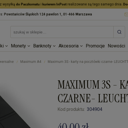
z wysyłką
do Paczkomatu
i
kurierem InPost
realizowane są tego samego dnia.
Do
as:
Powstańców Śląskich 124 pawilon 1, 01-466 Warszawa
ki
Monety
Banknoty
Akcesoria
Promocje
Nowości
iwersalne
Maximum A4
Maximum 3S - karty na pocztówki czarne- LEUCH
/
/
MAXIMUM 3S - K
CZARNE- LEUC
Kod produktu:
304904
40,00 zł