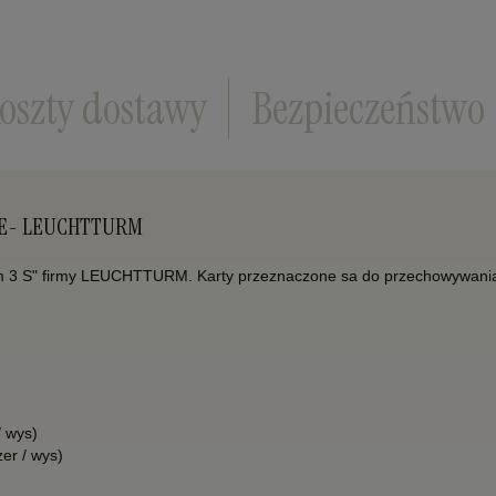
oszty dostawy
Bezpieczeństwo
NE- LEUCHTTURM
m 3 S" firmy LEUCHTTURM. Karty przeznaczone sa do przechowywania
/ wys)
er / wys)