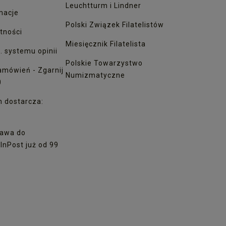
Leuchtturm i Lindner
macje
Polski Związek Filatelistów
tności
Miesięcznik Filatelista
. systemu opinii
Polskie Towarzystwo
amówień - Zgarnij
Numizmatyczne
0
h dostarcza:
awa do
nPost już od 99