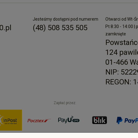
Jesteśmy dostępni pod numerem
Otwarci od Wt-Śr 
.pl
(48) 508 535 505
Pt 8:30 - 14:00 | 
zamknięte
Powstańc
124 pawil
01-466 W
NIP: 522
REGON: 1
Zapłać przez: