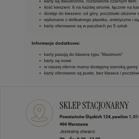
karty są dwustronne, rozdzielone czarnym tłem
ilość kieszeni: 6 na każdej stronie, łącznie na k
dostęp do kieszeni: od góry, pocztówki ułożone 
wykonane z delikatnego plastiku, estetyczne i w
karty oferowane są w paczkach po 5 sztuk
Informacje dodatkowe:
karty pasują do klasera typu "Maximum"
karty są nowe
w naszej ofercie mamy dostępną szeroką gamę i
karty oferowane są puste, bez klasera i pocztó
SKLEP STACJONARNY
Powstańców Śląskich 124, pawilon 1, 01
466 Warszawa
Jesteśmy otwarci:
Wt. - Śr.: 8.30 - 17.00