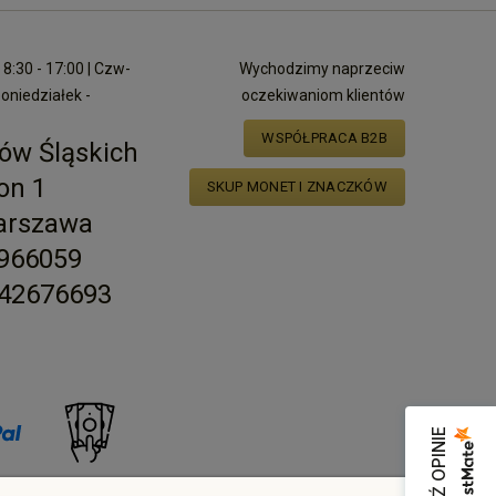
8:30 - 17:00 | Czw-
Wychodzimy naprzeciw
poniedziałek -
oczekiwaniom klientów
WSPÓŁPRACA B2B
ów Śląskich
on 1
SKUP MONET I ZNACZKÓW
arszawa
2966059
42676693