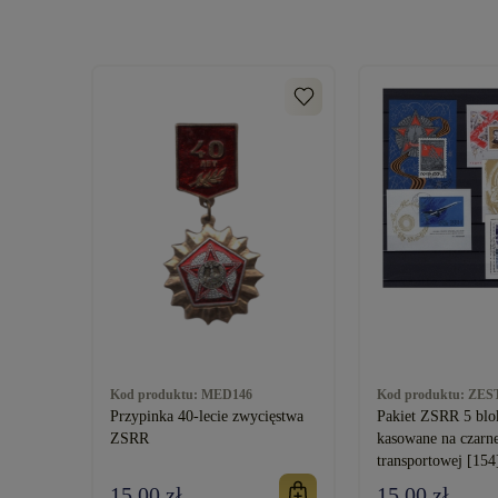
Kod produktu:
MED146
Kod produktu:
ZES
Przypinka 40-lecie zwycięstwa
Pakiet ZSRR 5 bl
ZSRR
kasowane na czarne
transportowej [154
15,00 zł
15,00 zł