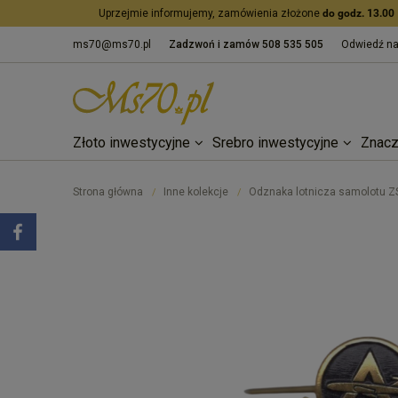
Uprzejmie informujemy, zamówienia złożone
do godz. 13.00
ms70@ms70.pl
Zadzwoń i zamów
508 535 505
Odwiedź n
Złoto inwestycyjne
Srebro inwestycyjne
Znacz
Strona główna
Inne kolekcje
Odznaka lotnicza samolotu 
/
/