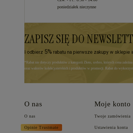
poniedziałek nieczynne
ZAPISZ SIĘ DO NEWSLET
5%
I odbierz
rabatu na pierwsze zakupy w sklepie 
*Rabat nie dotyczy produktów z kategorii Złoto, srebro, których cena zależn
oraz walorów kolekcjonerskich i produktów w promocji. Rabat do wykorzyst
O nas
Moje konto
O nas
Twoje zamówienia
Opinie Trustmate
Ustawienia konta