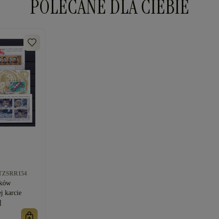
POLECANE DLA CIEBIE
TZSRR154
oków
j karcie
]