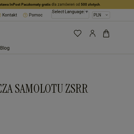
stawa InPost Paczkomaty gratis
dla zamówień od
500 złotych
.
Select Language
▼
Kontakt
Pomoc
Blog
CZA SAMOLOTU ZSRR