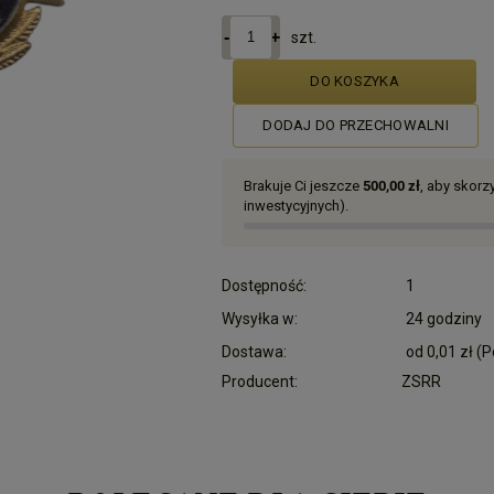
szt.
DO KOSZYKA
DODAJ DO PRZECHOWALNI
Brakuje Ci jeszcze
500,00 zł
, aby skor
inwestycyjnych).
Dostępność:
1
Wysyłka w:
24 godziny
Dostawa:
od 0,01 zł
(P
Producent:
ZSRR
Cena nie zawiera ewentualnych kosztów płatn