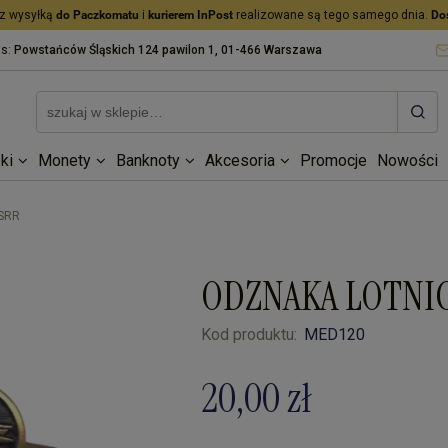
z wysyłką
do Paczkomatu
i
kurierem InPost
realizowane są tego samego dnia.
Do
as:
Powstańców Śląskich 124 pawilon 1, 01-466 Warszawa
ki
Monety
Banknoty
Akcesoria
Promocje
Nowości
ZSRR
ODZNAKA LOTNI
Kod produktu:
MED120
20,00 zł