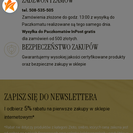
ZADZWOŃ I ZAMÓW
tel. 508-535-505
Zamówienia złożone do godz. 13:00 z wysyłką do
Paczkomatu realizowane są tego samego dnia.
Wysyłka do Paczkomatów InPost gratis
dla zamówień od 500 złotych.
BEZPIECZEŃSTWO ZAKUPÓW
Gwarantujemy wysokiej jakości certyfikowane produkty
oraz bezpieczne zakupy w sklepie
ZAPISZ SIĘ DO NEWSLETTERA
5%
I odbierz
rabatu na pierwsze zakupy w sklepie
internetowym*
*Rabat nie dotyczy produktów z kategorii Złoto, srebro, których cena zależna jest