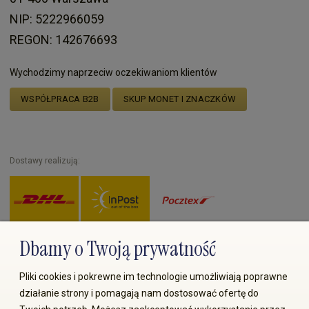
NIP: 5222966059
REGON: 142676693
Wychodzimy naprzeciw oczekiwaniom klientów
WSPÓŁPRACA B2B
SKUP MONET I ZNACZKÓW
Dostawy realizują:
Dbamy o Twoją prywatność
Zapłać przez:
Pliki cookies i pokrewne im technologie umożliwiają poprawne
działanie strony i pomagają nam dostosować ofertę do