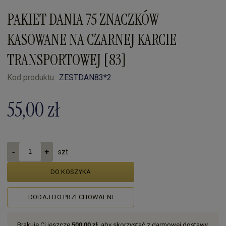
PAKIET DANIA 75 ZNACZKÓW
KASOWANE NA CZARNEJ KARCIE
TRANSPORTOWEJ [83]
Kod produktu:
ZESTDAN83*2
55,00 zł
szt.
DO KOSZYKA
DODAJ DO PRZECHOWALNI
Brakuje Ci jeszcze
500,00 zł
, aby skorzystać z darmowej dostawy