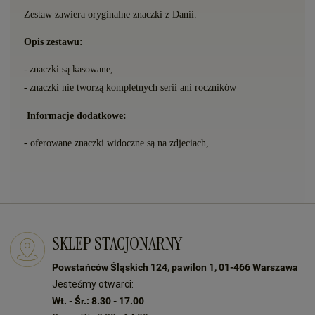
Zestaw zawiera oryginalne znaczki
z Danii.
Opis zestawu:
-
znaczki s
ą
kasowane,
-
znaczki nie tworzą kompletnych serii ani roczników
Informacje dodatkowe:
- oferowane znaczki widoczne są na zdjęciach,
SKLEP STACJONARNY
Powstańców Śląskich 124, pawilon 1, 01-466 Warszawa
Jesteśmy otwarci:
Wt. - Śr.: 8.30 - 17.00