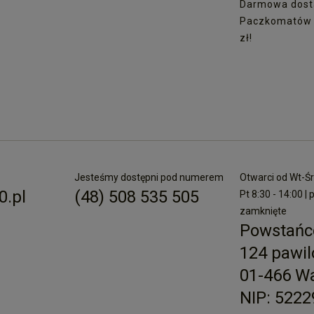
Darmowa dost
Paczkomatów I
zł!
Jesteśmy dostępni pod numerem
Otwarci od Wt-Śr 
.pl
(48) 508 535 505
Pt 8:30 - 14:00 | 
zamknięte
Powstańc
124 pawil
01-466 W
NIP: 522