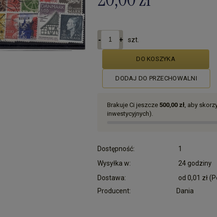
szt.
DO KOSZYKA
DODAJ DO PRZECHOWALNI
Brakuje Ci jeszcze
500,00 zł
, aby skor
inwestycyjnych).
Dostępność:
1
Wysyłka w:
24 godziny
Dostawa:
od 0,01 zł
(P
Producent:
Dania
Cena nie zawiera ewentualnych kosztów płatn