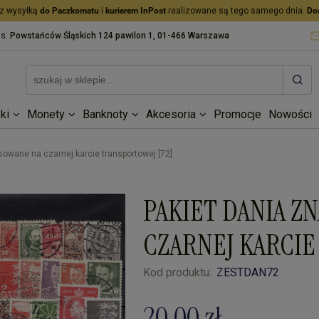
z wysyłką
do Paczkomatu
i
kurierem InPost
realizowane są tego samego dnia.
Do
as:
Powstańców Śląskich 124 pawilon 1, 01-466 Warszawa
ki
Monety
Banknoty
Akcesoria
Promocje
Nowości
sowane na czarnej karcie transportowej [72]
PAKIET DANIA Z
CZARNEJ KARCIE
Kod produktu:
ZESTDAN72
20,00 zł