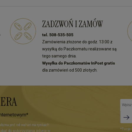
ZADZWOŃ I ZAMÓW
-
tel. 508-535-505
Zamówienia złożone do godz. 13:00 z
wysyłką do Paczkomatu realizowane są
tego samego dnia.
Wysyłka do Paczkomatów InPost gratis
dla zamówień od 500 złotych.
TERA
internetowym*
zależna jest od wahań na rynkach
*Twoje 
Rabat do wykorzystania jedynie w