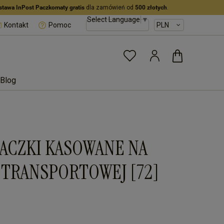
stawa InPost Paczkomaty gratis
dla zamówień od
500 złotych
.
Select Language
▼
Kontakt
Pomoc
Blog
NACZKI KASOWANE NA
 TRANSPORTOWEJ [72]