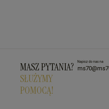
Napisz do nas na
MASZ PYTANIA?
ms70@ms70
SŁUŻYMY
POMOCĄ!