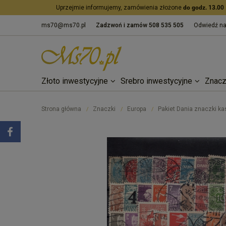
Uprzejmie informujemy, zamówienia złożone
do godz. 13.00
ms70@ms70.pl
Zadzwoń i zamów
508 535 505
Odwiedź n
Złoto inwestycyjne
Srebro inwestycyjne
Znacz
Strona główna
Znaczki
Europa
Pakiet Dania znaczki ka
/
/
/