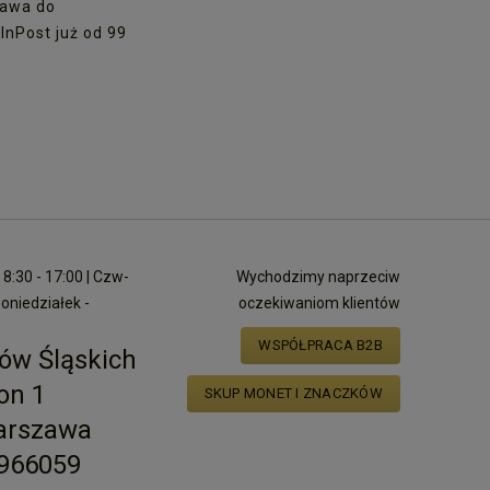
awa do
nPost już od 99
8:30 - 17:00 | Czw-
Wychodzimy naprzeciw
poniedziałek -
oczekiwaniom klientów
WSPÓŁPRACA B2B
ów Śląskich
on 1
SKUP MONET I ZNACZKÓW
arszawa
2966059