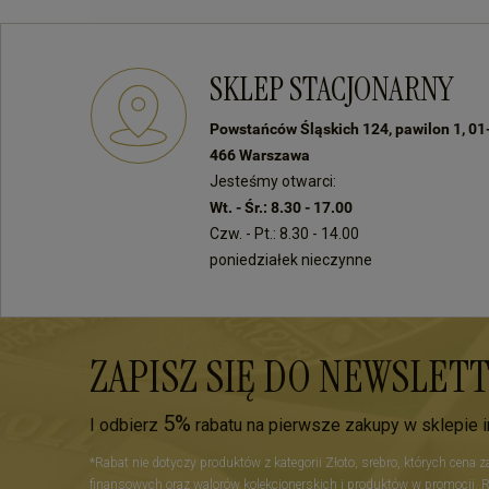
SKLEP STACJONARNY
Powstańców Śląskich 124, pawilon 1, 01
466 Warszawa
Jesteśmy otwarci:
Wt. - Śr.: 8.30 - 17.00
Czw. - Pt.: 8.30 - 14.00
poniedziałek nieczynne
ZAPISZ SIĘ DO NEWSLET
5%
I odbierz
rabatu na pierwsze zakupy w sklepie 
*Rabat nie dotyczy produktów z kategorii Złoto, srebro, których cena 
finansowych oraz walorów kolekcjonerskich i produktów w promocji. 