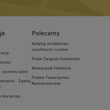
je
Polecamy
Katalogi produktowe
Leuchtturm i Lindner
macje
Polski Związek Filatelistów
tności
Miesięcznik Filatelista
. systemu opinii
Polskie Towarzystwo
amówień - Zgarnij
Numizmatyczne
0
h dostarcza: