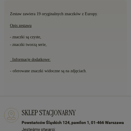
Zestaw zawiera 19
oryginalnych znaczk
ó
w z Europy.
Opis zestawu
-
znaczki s
ą
czyste,
-
znaczki tworzą serie,
Informacje dodatkowe:
- oferowane znaczki widoczne są na zdjęciach.
SKLEP STACJONARNY
Powstańców Śląskich 124, pawilon 1, 01-466 Warszawa
Jesteśmy otwarci: