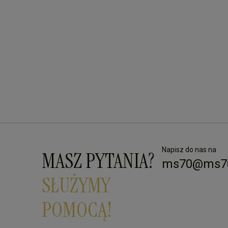
Napisz do nas na
MASZ PYTANIA?
ms70@ms70
SŁUŻYMY
POMOCĄ!