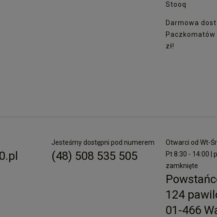
Stooq
Darmowa dost
Paczkomatów I
zł!
Jesteśmy dostępni pod numerem
Otwarci od Wt-Śr 
.pl
(48) 508 535 505
Pt 8:30 - 14:00 | 
zamknięte
Powstańc
124 pawil
01-466 W