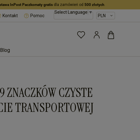
stawa InPost Paczkomaty gratis
dla zamówień od
500 złotych
.
Select Language
▼
Kontakt
Pomoc
Blog
19 ZNACZKÓW CZYSTE
RCIE TRANSPORTOWEJ