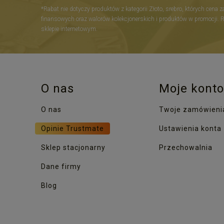
*Rabat nie dotyczy produktów z kategorii Złoto, srebro, których cena 
finansowych oraz walorów kolekcjonerskich i produktów w promocji. 
sklepie internetowym.
O nas
Moje konto
O nas
Twoje zamówieni
Opinie Trustmate
Ustawienia konta
Sklep stacjonarny
Przechowalnia
Dane firmy
Blog