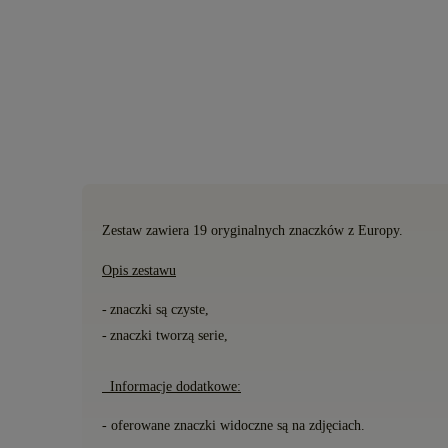
Zestaw zawiera 19
oryginalnych znaczk
ó
w z Europy.
Opis zestawu
-
znaczki s
ą
czyste,
-
znaczki tworzą serie,
Informacje dodatkowe:
- oferowane znaczki widoczne są na zdjęciach.