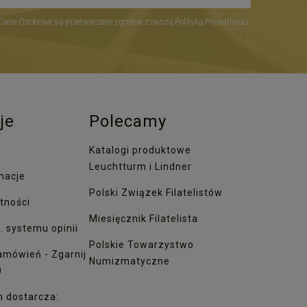
Dane Osobowe są przetwarzane zgodnie z naszą Polityką Prywatności.
je
Polecamy
Katalogi produktowe
Leuchtturm i Lindner
macje
Polski Związek Filatelistów
tności
Miesięcznik Filatelista
. systemu opinii
Polskie Towarzystwo
amówień - Zgarnij
Numizmatyczne
0
h dostarcza: