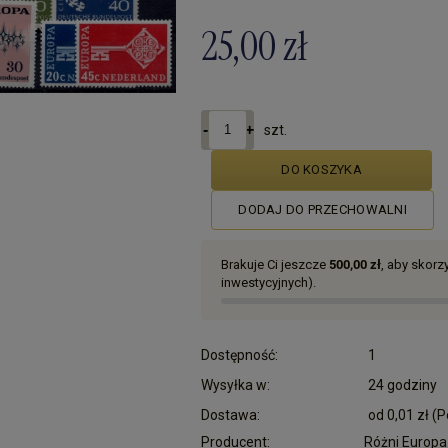
25,00 zł
szt.
DO KOSZYKA
DODAJ DO PRZECHOWALNI
Brakuje Ci jeszcze
500,00 zł
, aby skor
inwestycyjnych).
Dostępność:
1
Wysyłka w:
24 godziny
Dostawa:
od 0,01 zł
(P
Producent:
Różni Europa