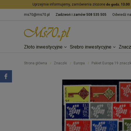
Uprzejmie informujemy, zamówienia złożone
do godz. 13.00
ms70@ms70.pl
Zadzwoń i zamów
508 535 505
Odwiedź n
Złoto inwestycyjne
Srebro inwestycyjne
Znacz
Strona główna
Znaczki
Europa
Pakiet Europa 19 znaczk
/
/
/