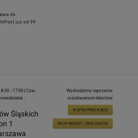
awa do
nPost już od 99
8:30 - 17:00 | Czw-
Wychodzimy naprzeciw
poniedziałek -
oczekiwaniom klientów
WSPÓŁPRACA B2B
ów Śląskich
on 1
SKUP MONET I ZNACZKÓW
arszawa