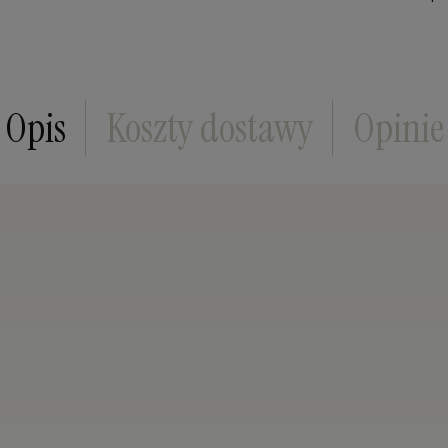
Cena nie zawiera ewentualnych kosztów płatn
Opis
Koszty dostawy
Opinie