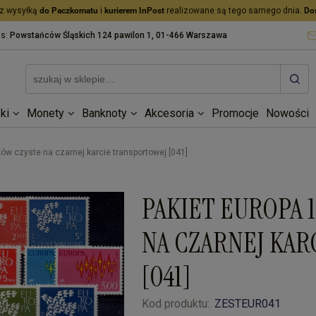
z wysyłką
do Paczkomatu
i
kurierem InPost
realizowane są tego samego dnia.
Do
as:
Powstańców Śląskich 124 pawilon 1, 01-466 Warszawa
ki
Monety
Banknoty
Akcesoria
Promocje
Nowości
ów czyste na czarnej karcie transportowej [041]
PAKIET EUROPA 
NA CZARNEJ KA
[041]
Kod produktu:
ZESTEUR041