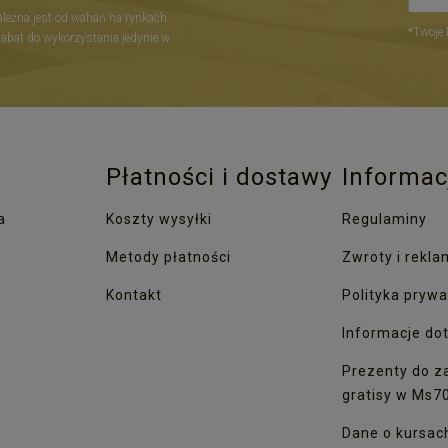
zależna jest od wahań na rynkach
*Twoje 
Rabat do wykorzystania jedynie w
Płatności i dostawy
Informac
a
Koszty wysyłki
Regulaminy
Metody płatności
Zwroty i rekla
Kontakt
Polityka prywa
Informacje dot
Prezenty do z
gratisy w Ms7
Dane o kursac