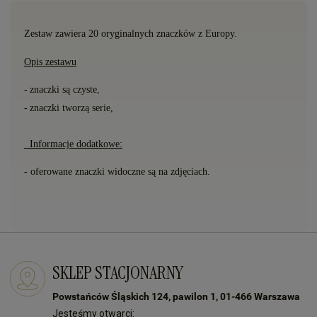
Zestaw zawiera 20
oryginalnych znaczk
ó
w z Europy.
Opis zestawu
-
znaczki s
ą
czyste,
-
znaczki tworzą serie,
Informacje dodatkowe:
- oferowane znaczki widoczne są na zdjęciach.
SKLEP STACJONARNY
Powstańców Śląskich 124, pawilon 1, 01-466 Warszawa
Jesteśmy otwarci: