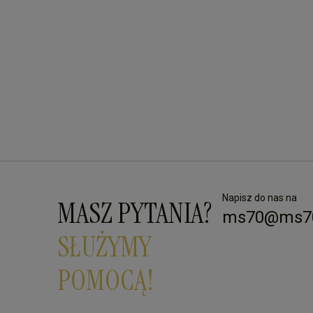
Napisz do nas na
MASZ PYTANIA?
ms70@ms70
SŁUŻYMY
POMOCĄ!