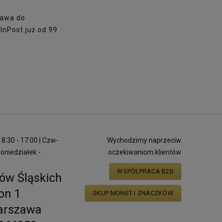
awa do
nPost już od 99
8:30 - 17:00 | Czw-
Wychodzimy naprzeciw
poniedziałek -
oczekiwaniom klientów
WSPÓŁPRACA B2B
ów Śląskich
on 1
SKUP MONET I ZNACZKÓW
arszawa