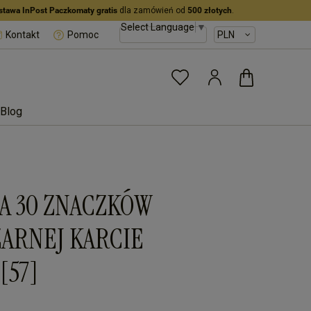
stawa InPost Paczkomaty gratis
dla zamówień od
500 złotych
.
Select Language
▼
Kontakt
Pomoc
Blog
A 30 ZNACZKÓW
ARNEJ KARCIE
[57]