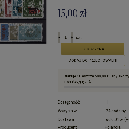
15,00 zł
szt.
DO KOSZYKA
DODAJ DO PRZECHOWALNI
Brakuje Ci jeszcze
500,00 zł
, aby skor
inwestycyjnych).
Dostępność:
1
Wysyłka w:
24 godziny
Dostawa:
od 0,01 zł
(P
Producent:
Holandia