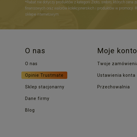
*Rabat nie dotyczy produktów z kategorii Złoto, srebro, których cena 
finansowych oraz walorów kolekcjonerskich i produktów w promocji. 
sklepie internetowym.
O nas
Moje konto
O nas
Twoje zamówieni
Opinie Trustmate
Ustawienia konta
Sklep stacjonarny
Przechowalnia
Dane firmy
Blog