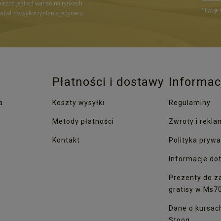
zależna jest od wahań na rynkach
*Twoje 
Rabat do wykorzystania jedynie w
Płatności i dostawy
Informac
a
Koszty wysyłki
Regulaminy
Metody płatności
Zwroty i rekla
Kontakt
Polityka prywa
Informacje dot
Prezenty do z
gratisy w Ms7
Dane o kursac
Stooq