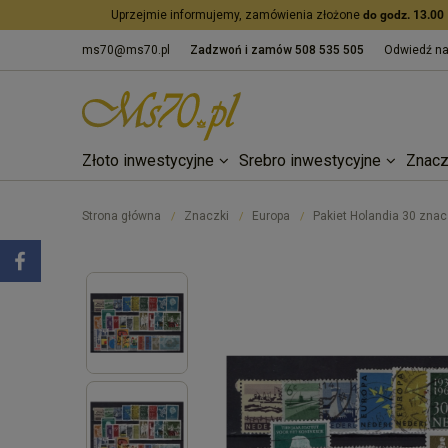
Uprzejmie informujemy, zamówienia złożone
do godz. 13.00
ms70@ms70.pl
Zadzwoń i zamów
508 535 505
Odwiedź n
Złoto inwestycyjne
Srebro inwestycyjne
Znacz
Strona główna
Znaczki
Europa
Pakiet Holandia 30 znac
/
/
/