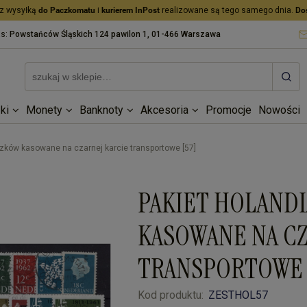
z wysyłką
do Paczkomatu
i
kurierem InPost
realizowane są tego samego dnia.
Do
as:
Powstańców Śląskich 124 pawilon 1, 01-466 Warszawa
ki
Monety
Banknoty
Akcesoria
Promocje
Nowości
zków kasowane na czarnej karcie transportowe [57]
PAKIET HOLANDI
KASOWANE NA CZ
TRANSPORTOWE 
Kod produktu:
ZESTHOL57