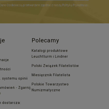
Dane Osobowe są przetwarzane zgodnie z naszą Polityką Prywatności.
je
Polecamy
Katalogi produktowe
Leuchtturm i Lindner
macje
Polski Związek Filatelistów
tności
Miesięcznik Filatelista
. systemu opinii
Polskie Towarzystwo
amówień - Zgarnij
Numizmatyczne
0
h dostarcza: