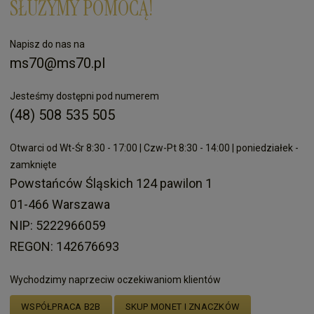
SŁUŻYMY POMOCĄ!
Napisz do nas na
ms70@ms70.pl
Jesteśmy dostępni pod numerem
(48) 508 535 505
Otwarci od Wt-Śr 8:30 - 17:00 | Czw-Pt 8:30 - 14:00 | poniedziałek -
zamknięte
Powstańców Śląskich 124 pawilon 1
01-466 Warszawa
NIP: 5222966059
REGON: 142676693
Wychodzimy naprzeciw oczekiwaniom klientów
WSPÓŁPRACA B2B
SKUP MONET I ZNACZKÓW