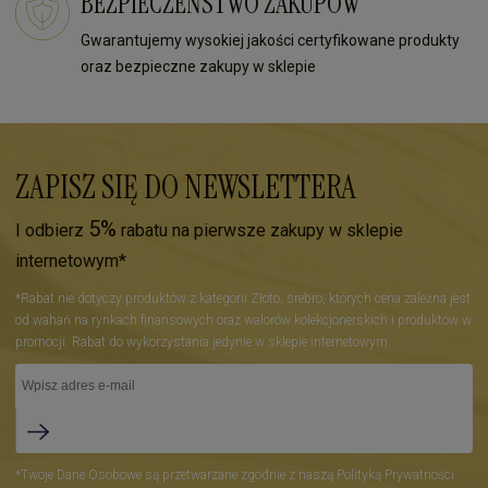
BEZPIECZEŃSTWO ZAKUPÓW
Gwarantujemy wysokiej jakości certyfikowane produkty
oraz bezpieczne zakupy w sklepie
ZAPISZ SIĘ DO NEWSLETTERA
5%
I odbierz
rabatu na pierwsze zakupy w sklepie
internetowym*
*Rabat nie dotyczy produktów z kategorii Złoto, srebro, których cena zależna jest
od wahań na rynkach finansowych oraz walorów kolekcjonerskich i produktów w
promocji. Rabat do wykorzystania jedynie w sklepie internetowym.
*Twoje Dane Osobowe są przetwarzane zgodnie z naszą Polityką Prywatności.