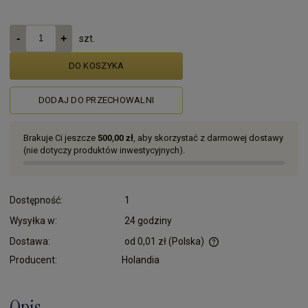
szt.
DO KOSZYKA
DODAJ DO PRZECHOWALNI
Brakuje Ci jeszcze
500,00 zł
, aby skorzystać z darmowej dostawy
(nie dotyczy produktów inwestycyjnych).
Dostępność:
1
Wysyłka w:
24 godziny
Dostawa:
od 0,01 zł
(Polska)
Cena nie zawiera ewentualnych kosztów płatności
Producent:
Holandia
Opis