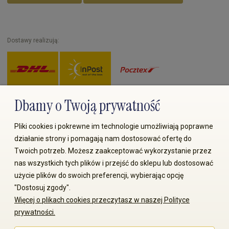
Dostawy realizują:
Dbamy o Twoją prywatność
Zapłać przez:
Pliki cookies i pokrewne im technologie umożliwiają poprawne
działanie strony i pomagają nam dostosować ofertę do
Twoich potrzeb. Możesz zaakceptować wykorzystanie przez
nas wszystkich tych plików i przejść do sklepu lub dostosować
użycie plików do swoich preferencji, wybierając opcję
"Dostosuj zgody".
© 2008-2026 MS70.pl / Ms70 Sp. z o.o. Wszelkie prawa
Więcej o plikach cookies przeczytasz w naszej Polityce
zastrzeżone. Kopiowanie treści i zdjęć bez zgody właściciela
prywatności.
zabronione