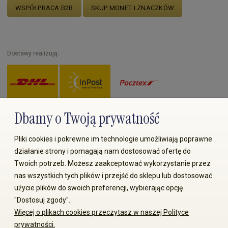
WSPÓŁPRACA B2B
SKUP MONET I ZNACZKÓW
Dostawy realizują:
Dbamy o Twoją prywatność
Zapłać przez:
Pliki cookies i pokrewne im technologie umożliwiają poprawne
działanie strony i pomagają nam dostosować ofertę do
Twoich potrzeb. Możesz zaakceptować wykorzystanie przez
nas wszystkich tych plików i przejść do sklepu lub dostosować
użycie plików do swoich preferencji, wybierając opcję
"Dostosuj zgody".
Więcej o plikach cookies przeczytasz w naszej Polityce
© 2008-2026 MS70.pl / Ms70 Sp. z o.o. Wszelkie prawa
prywatności.
zastrzeżone. Kopiowanie treści i zdjęć bez zgody właściciela