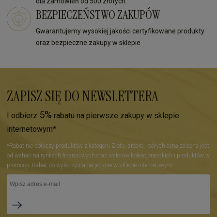
dla zamówień od 500 złotych.
BEZPIECZEŃSTWO ZAKUPÓW
Gwarantujemy wysokiej jakości certyfikowane produkty
oraz bezpieczne zakupy w sklepie
ZAPISZ SIĘ DO NEWSLETTERA
5%
I odbierz
rabatu na pierwsze zakupy w sklepie
internetowym*
*Rabat nie dotyczy produktów z kategorii Złoto, srebro, których cena zależna jest
od wahań na rynkach finansowych oraz walorów kolekcjonerskich i produktów w
promocji. Rabat do wykorzystania jedynie w sklepie internetowym.