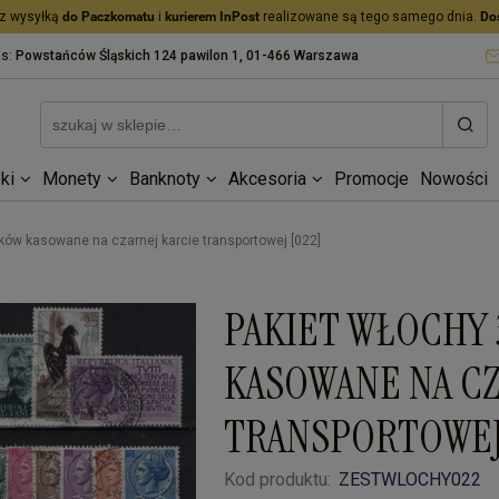
z wysyłką
do Paczkomatu
i
kurierem InPost
realizowane są tego samego dnia.
Do
as:
Powstańców Śląskich 124 pawilon 1, 01-466 Warszawa
ki
Monety
Banknoty
Akcesoria
Promocje
Nowości
ków kasowane na czarnej karcie transportowej [022]
PAKIET WŁOCHY
KASOWANE NA CZ
TRANSPORTOWEJ
Kod produktu:
ZESTWLOCHY022