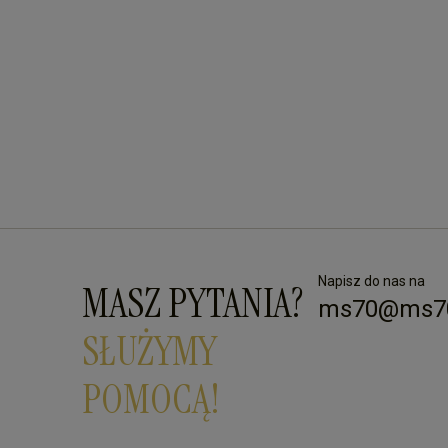
Napisz do nas na
MASZ PYTANIA?
ms70@ms70
SŁUŻYMY
POMOCĄ!