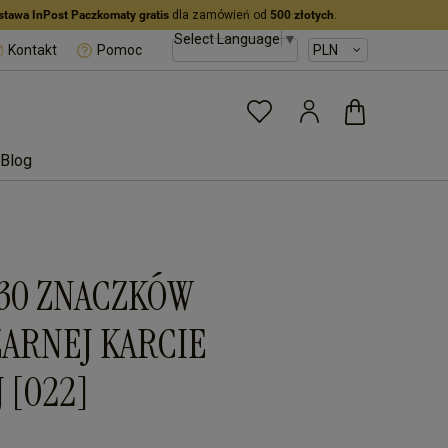
stawa InPost Paczkomaty gratis
dla zamówień od
500 złotych
.
Select Language
▼
Kontakt
Pomoc
Blog
 30 ZNACZKÓW
ARNEJ KARCIE
 [022]