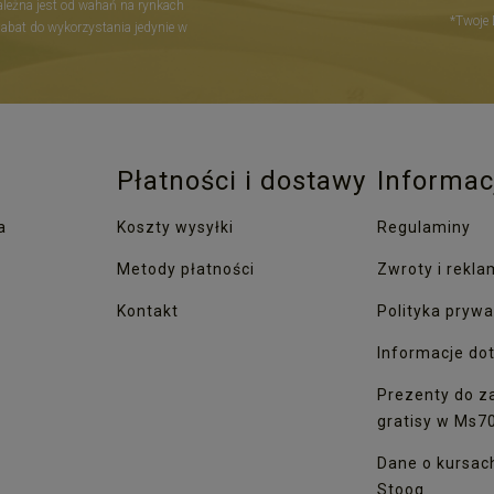
zależna jest od wahań na rynkach
*Twoje 
Rabat do wykorzystania jedynie w
Płatności i dostawy
Informac
a
Koszty wysyłki
Regulaminy
Metody płatności
Zwroty i rekla
Kontakt
Polityka prywa
Informacje dot
Prezenty do z
gratisy w Ms7
Dane o kursac
Stooq