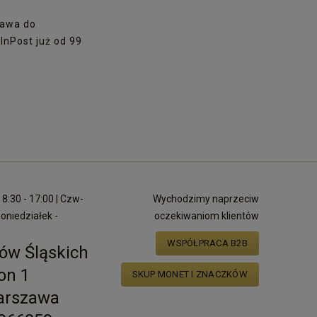
awa do
nPost już od 99
8:30 - 17:00 | Czw-
Wychodzimy naprzeciw
poniedziałek -
oczekiwaniom klientów
WSPÓŁPRACA B2B
ów Śląskich
on 1
SKUP MONET I ZNACZKÓW
arszawa