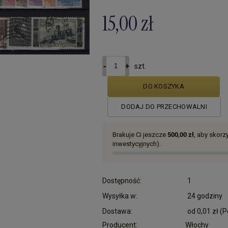
15,00 zł
szt.
DO KOSZYKA
DODAJ DO PRZECHOWALNI
Brakuje Ci jeszcze
500,00 zł
, aby skor
inwestycyjnych).
Dostępność:
1
Wysyłka w:
24 godziny
Dostawa:
od 0,01 zł
(P
Producent:
Włochy