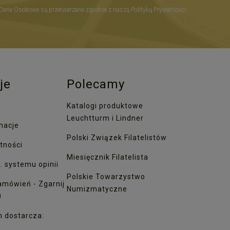
Dane Osobowe są przetwarzane zgodnie z naszą Polityką Prywatności.
je
Polecamy
Katalogi produktowe
Leuchtturm i Lindner
macje
Polski Związek Filatelistów
tności
Miesięcznik Filatelista
. systemu opinii
Polskie Towarzystwo
amówień - Zgarnij
Numizmatyczne
0
h dostarcza: