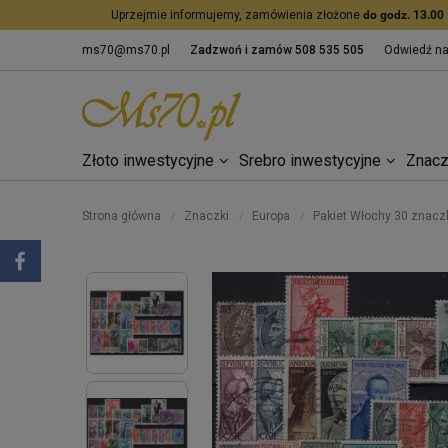
Uprzejmie informujemy, zamówienia złożone
do godz. 13.00
ms70@ms70.pl
Zadzwoń i zamów
508 535 505
Odwiedź n
Złoto inwestycyjne
Srebro inwestycyjne
Znacz
Strona główna
Znaczki
Europa
Pakiet Włochy 30 znacz
/
/
/