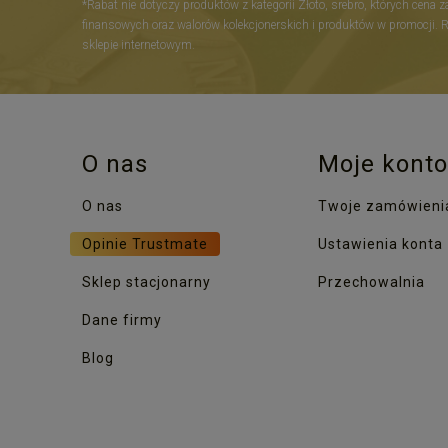
*Rabat nie dotyczy produktów z kategorii Złoto, srebro, których cena 
finansowych oraz walorów kolekcjonerskich i produktów w promocji. 
sklepie internetowym.
O nas
Moje konto
O nas
Twoje zamówieni
Opinie Trustmate
Ustawienia konta
Sklep stacjonarny
Przechowalnia
Dane firmy
Blog