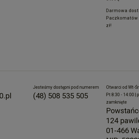
Darmowa dost
Paczkomatów I
zł!
Jesteśmy dostępni pod numerem
Otwarci od Wt-Śr 
.pl
(48) 508 535 505
Pt 8:30 - 14:00 | 
zamknięte
Powstańc
124 pawil
01-466 W