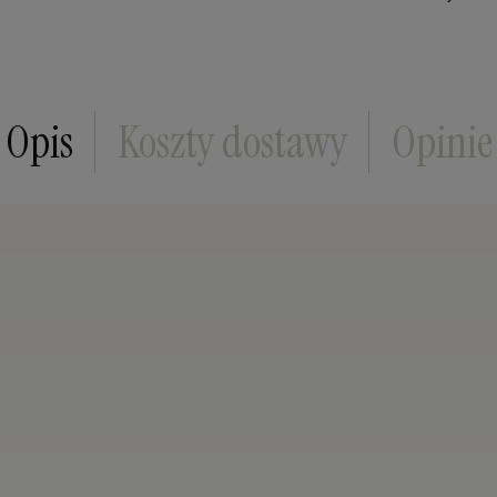
Cena nie zawiera ewentualnych kosztów płatn
Opis
Koszty dostawy
Opinie