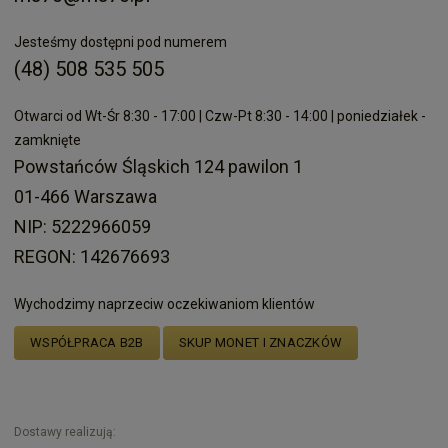
Jesteśmy dostępni pod numerem
(48) 508 535 505
Otwarci od Wt-Śr 8:30 - 17:00 | Czw-Pt 8:30 - 14:00 | poniedziałek -
zamknięte
Powstańców Śląskich 124 pawilon 1
01-466 Warszawa
NIP: 5222966059
REGON: 142676693
Wychodzimy naprzeciw oczekiwaniom klientów
WSPÓŁPRACA B2B
SKUP MONET I ZNACZKÓW
Dostawy realizują: