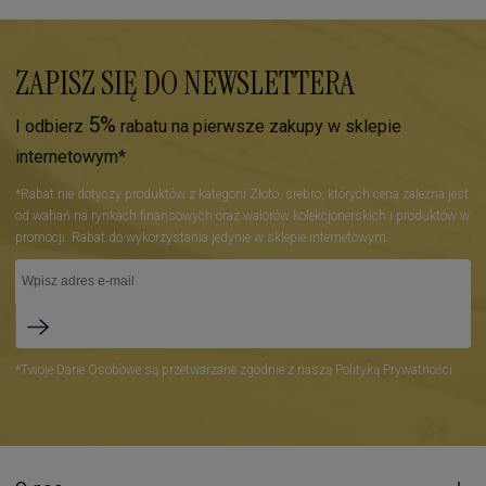
ZAPISZ SIĘ DO NEWSLETTERA
5%
I odbierz
rabatu na pierwsze zakupy w sklepie
internetowym*
*Rabat nie dotyczy produktów z kategorii Złoto, srebro, których cena zależna jest
od wahań na rynkach finansowych oraz walorów kolekcjonerskich i produktów w
promocji. Rabat do wykorzystania jedynie w sklepie internetowym.
*Twoje Dane Osobowe są przetwarzane zgodnie z naszą Polityką Prywatności.