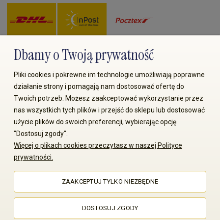
Dbamy o Twoją prywatność
Zapłać przez:
Pliki cookies i pokrewne im technologie umożliwiają poprawne
działanie strony i pomagają nam dostosować ofertę do
Twoich potrzeb. Możesz zaakceptować wykorzystanie przez
nas wszystkich tych plików i przejść do sklepu lub dostosować
użycie plików do swoich preferencji, wybierając opcję
"Dostosuj zgody".
© 2008-2026 MS70.pl / Ms70 Sp. z o.o. Wszelkie prawa
Więcej o plikach cookies przeczytasz w naszej Polityce
zastrzeżone. Kopiowanie treści i zdjęć bez zgody właściciela
prywatności.
zabronione
ZAAKCEPTUJ TYLKO NIEZBĘDNE
Sklep internetowy Shoper Premium
DOSTOSUJ ZGODY