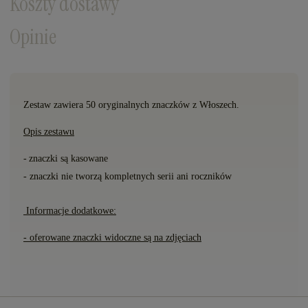
Koszty dostawy
Opinie
Zestaw zawiera 50 oryginalnych znaczków z Włoszech.
Opis zestawu
-
znaczki s
ą
kasowane
- znaczki nie tworzą kompletnych serii ani roczników
Informacje dodatkowe:
- oferowane znaczki widoczne są na zdjęciach