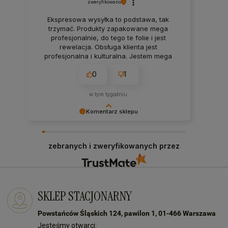
zweryfikowano
Ekspresowa wysyłka to podstawa, tak
trzymać. Produkty zapakowane mega
profesjonalnie, do tego te folie i jest
rewelacja. Obsługa klienta jest
profesjonalna i kulturalna. Jestem mega
zadowolony z zakupów w tym sklepie.
0
1
w tym tygodniu
Komentarz sklepu
Dziękujemy za pozostawienie nam tak dobrej
opinii. Naszym priorytetem jest satysfakcja
zebranych i zweryfikowanych przez
klienta i Twoja recenzja to nagroda za nasze
wysiłki - dziękujemy raz jeszcze i mamy nadzieję
- do szybkiego zobaczenia! Ms70
SKLEP STACJONARNY
Powstańców Śląskich 124, pawilon 1, 01-466 Warszawa
Jesteśmy otwarci: