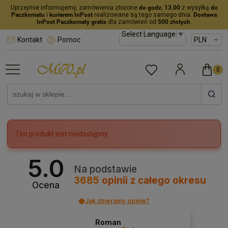
Uprzejmie informujemy, zamówienia złożone
do godz. 13.00
z wysyłką
do
Paczkomatu
i
kurierem InPost
realizowane są tego samego dnia.
Dostawa
InPost Paczkomaty gratis
dla zamówień od
500 złotych
.
Select Language
▼
Kontakt
Pomoc
Ten produkt jest niedostępny.
5.0
Na podstawie
3685
opinii
z całego okresu
Ocena
Jak zbieramy opinie?
Roman