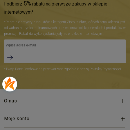
5%
I odbierz
rabatu na pierwsze zakupy w sklepie
internetowym*
*Rabat nie dotyczy produktów z kategorii Złoto, srebro, których cena zależna jest
od wahań na rynkach finansowych oraz walorów kolekcjonerskich i produktów w
promocji. Rabat do wykorzystania jedynie w sklepie internetowym.
*Twoje Dane Osobowe są przetwarzane zgodnie z naszą Polityką Prywatności.
O nas
Moje konto