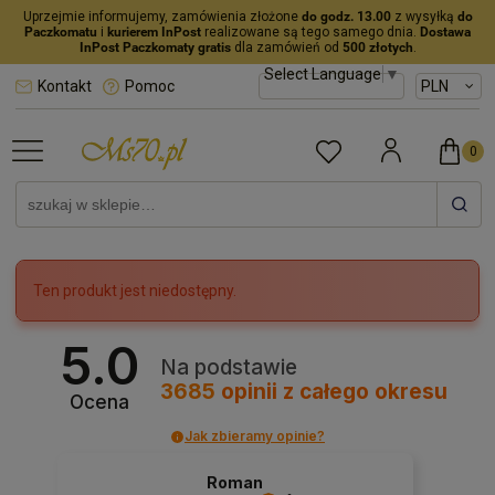
Uprzejmie informujemy, zamówienia złożone
do godz. 13.00
z wysyłką
do
Paczkomatu
i
kurierem InPost
realizowane są tego samego dnia.
Dostawa
InPost Paczkomaty gratis
dla zamówień od
500 złotych
.
Select Language
▼
Kontakt
Pomoc
Ten produkt jest niedostępny.
5.0
Na podstawie
3685
opinii
z całego okresu
Ocena
Jak zbieramy opinie?
Roman