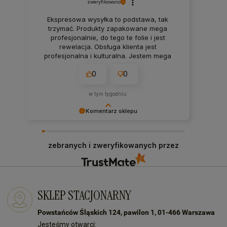
zweryfikowano
Ekspresowa wysyłka to podstawa, tak
trzymać. Produkty zapakowane mega
profesjonalnie, do tego te folie i jest
rewelacja. Obsługa klienta jest
profesjonalna i kulturalna. Jestem mega
zadowolony z zakupów w tym sklepie.
0
0
w tym tygodniu
Komentarz sklepu
Dziękujemy za pozostawienie nam tak dobrej
opinii. Naszym priorytetem jest satysfakcja
zebranych i zweryfikowanych przez
klienta i Twoja recenzja to nagroda za nasze
wysiłki - dziękujemy raz jeszcze i mamy nadzieję
- do szybkiego zobaczenia! Ms70
SKLEP STACJONARNY
Powstańców Śląskich 124, pawilon 1, 01-466 Warszawa
Jesteśmy otwarci: