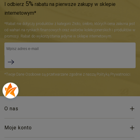
5%
I odbierz
rabatu na pierwsze zakupy w sklepie
internetowym*
*Rabat nie dotyczy produktów z kategorii Złoto, srebro, których cena zależna jest
od wahań na rynkach finansowych oraz walorów kolekcjonerskich i produktów w
promocji. Rabat do wykorzystania jedynie w sklepie internetowym.
*Twoje Dane Osobowe są przetwarzane zgodnie z naszą Polityką Prywatności.
O nas
Moje konto