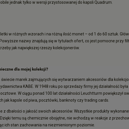
obile jednak tylko w wersji przystosowanej do kapsli Quadrum.
letki w różnych wzorach i na różną ilość monet – od 1 do 60 sztuk. Głów
. Powyższe nazwy znajdują się w tytułach ofert, co jest pomocne przy filt
trzeby jak największej rzeszy kolekcjonerów.
pieczne dla mojej kolekcji?
 świecie marek zajmujących się wytwarzaniem akcesoriów dla kolekcjone
 wydawnictwa KABE. W 1948 roku po sprzedaży firmy jej działalność b
ocztowe. W ciągu ponad 100 lat działalności Leuchtturm powiększył sw
 jak kapsle od piwa, pocztówki, banknoty czy trading cards.
 z dbałości o jakość swoich akcesoriów. Wszystkie produkty wykonane s
 Dzięki temu są chemicznie obojętne, nie wchodzą w reakcje z przechow
ując ich stan zachowania na niezmienionym poziomie.