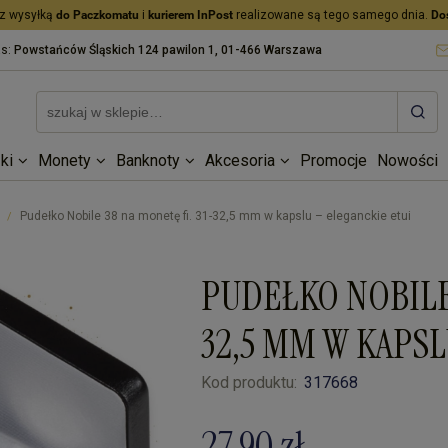
z wysyłką
do Paczkomatu
i
kurierem InPost
realizowane są tego samego dnia.
Do
as:
Powstańców Śląskich 124 pawilon 1, 01-466 Warszawa
ki
Monety
Banknoty
Akcesoria
Promocje
Nowości
Pudełko Nobile 38 na monetę fi. 31-32,5 mm w kapslu – eleganckie etui
/
PUDEŁKO NOBILE 
32,5 MM W KAPS
Kod produktu:
317668
27,90 zł