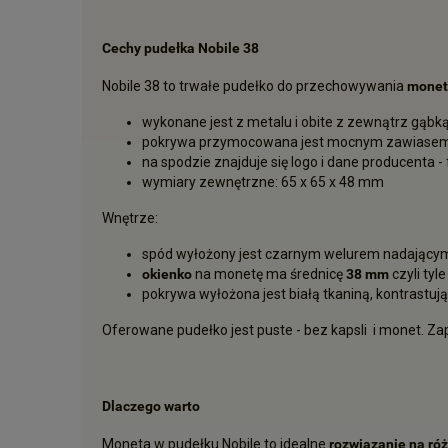
Cechy pudełka Nobile 38
Nobile 38 to trwałe pudełko do przechowywania
monet
wykonane jest z metalu i obite z zewnątrz gąb
pokrywa przymocowana jest mocnym zawiasem
na spodzie znajduje się logo i dane producenta -
wymiary zewnętrzne: 65 x 65 x 48 mm
Wnętrze:
spód wyłożony jest czarnym welurem nadającym e
okienko
na monetę ma średnicę
38 mm
czyli tyl
pokrywa wyłożona jest białą tkaniną, kontrast
Oferowane pudełko jest puste - bez kapsli i monet. Z
Dlaczego warto
Moneta w pudełku Nobile to idealne
rozwiązanie na ró