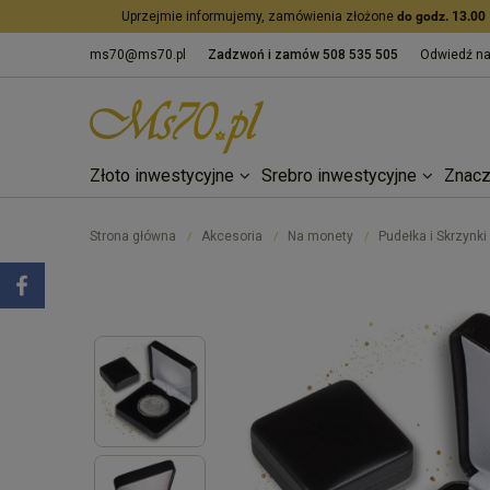
Uprzejmie informujemy, zamówienia złożone
do godz. 13.00
ms70@ms70.pl
Zadzwoń i zamów
508 535 505
Odwiedź n
Złoto inwestycyjne
Srebro inwestycyjne
Znacz
Strona główna
Akcesoria
Na monety
Pudełka i Skrzynki
/
/
/