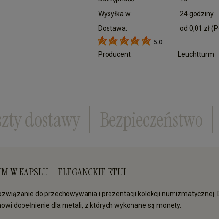
Wysyłka w:
24 godziny
Dostawa:
od 0,01 zł
(P
5.0
Cena nie zawiera ewentualnych kosztów płatn
Producent:
Leuchtturm
szty dostawy
Bezpieczeństwo
 MM W KAPSLU – ELEGANCKIE ETUI
ozwiązanie do przechowywania i prezentacji kolekcji numizmatycznej.
owi dopełnienie dla metali, z których wykonane są monety.