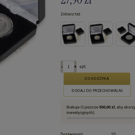
Zobacz też
szt.
DO KOSZYKA
DODAJ DO PRZECHOWALNI
Brakuje Ci jeszcze
500,00 zł
, aby skor
inwestycyjnych).
Dostępność:
10