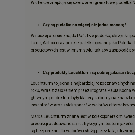
W ofercie znajdują się czerwone i granatowe pudełka N
Czy są pudełka na więcej niż jedną monetę?
W naszej ofercie znajda Państwo pudełka, skrzynki i pa
Luxor, Airbox oraz polskie paletki opisane jako Paletka
produktowych jest w innym stylu, tak aby zaspokoić po
Czy produkty Leuchtturm są dobrej jakości i bez
Leuchtturm to jedna z najbardziej rozpoznawalnych na
roku, wraz z założeniem przez litografa Paula Kocha
głównym produktem były klasery i albumy na znaczki p
inwestorów oraz kolekcjonerów walorów alternatywnych
Marka Leuchtturm znana jest w kolekcjonerskim świecie
produkcji poddawane są restrykcyjnym testom jakości.
są bezpieczne dla walorów i służą przez lata, utrzym