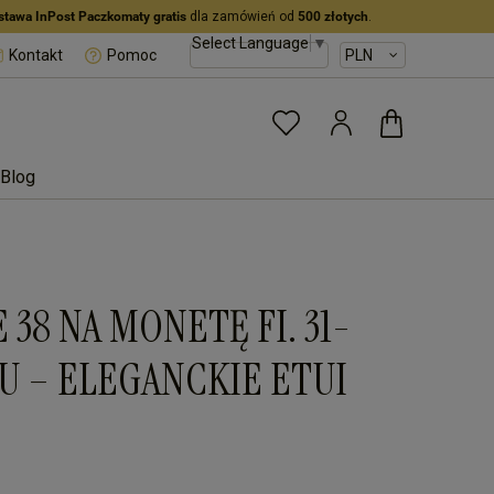
stawa InPost Paczkomaty gratis
dla zamówień od
500 złotych
.
Select Language
▼
Kontakt
Pomoc
Blog
38 NA MONETĘ FI. 31-
LU – ELEGANCKIE ETUI