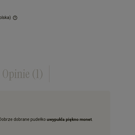
olska)
ości
Opinie
(1)
 Dobrze dobrane pudełko
uwypukla piękno monet
.