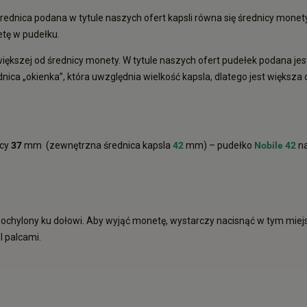
ednica podana w tytule naszych ofert kapsli równa się średnicy monety
etę w pudełku.
iększej od średnicy monety. W tytule naszych ofert pudełek podana jest
ica „okienka”, która uwzględnia wielkość kapsla, dlatego jest większa
icy
37
mm (zewnętrzna średnica kapsla
42
mm) – pudełko
Nobile 42
n
pochylony ku dołowi. Aby wyjąć monetę, wystarczy nacisnąć w tym miejs
l palcami.