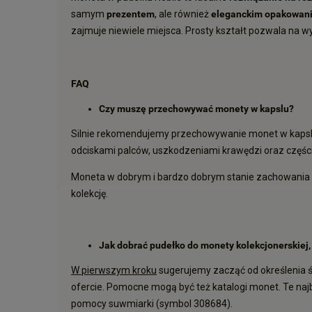
samym
prezentem
, ale również
eleganckim opakowan
zajmuje niewiele miejsca. Prosty kształt pozwala na
FAQ
Czy muszę przechowywać monety w kapslu?
Silnie rekomendujemy przechowywanie monet w kapslach
odciskami palców, uszkodzeniami krawędzi oraz częśc
Moneta w dobrym i bardzo dobrym stanie zachowania zy
kolekcję.
Jak dobrać pudełko do monety kolekcjonerskiej,
W pierwszym kroku
sugerujemy zacząć od określenia ś
ofercie. Pomocne mogą być też katalogi monet. Te naj
pomocy
suwmiarki
(symbol 308684).