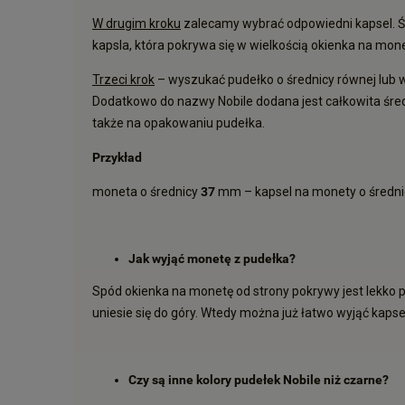
W drugim kroku
zalecamy wybrać odpowiedni kapsel. Śr
kapsla, która pokrywa się w wielkością okienka na mon
Trzeci krok
– wyszukać pudełko o średnicy równej lub w
Dodatkowo do nazwy Nobile dodana jest całkowita średn
także na opakowaniu pudełka.
Przykład
moneta o średnicy
37
mm – kapsel na monety o średn
Jak wyjąć monetę z pudełka?
Spód okienka na monetę od strony pokrywy jest lekko 
uniesie się do góry. Wtedy można już łatwo wyjąć kapse
Czy są inne kolory pudełek Nobile niż czarne?