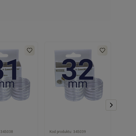
345038
Kod produktu:
345039
Kod pro