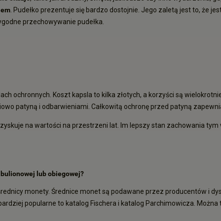
iem
. Pudełko prezentuje się bardzo dostojnie. Jego zaletą jest to, że 
 wygodne przechowywanie pudełka.
 ochronnych. Koszt kapsla to kilka złotych, a korzyści są wielokrotni
iowo patyną i odbarwieniami. Całkowitą ochronę przed patyną zapewnia
skuje na wartości na przestrzeni lat. Im lepszy stan zachowania tym
 bulionowej lub obiegowej?
rednicy monety. Średnice monet są podawane przez producentów i dys
bardziej popularne to
katalog Fischera
i
katalog Parchimowicza
. Można 