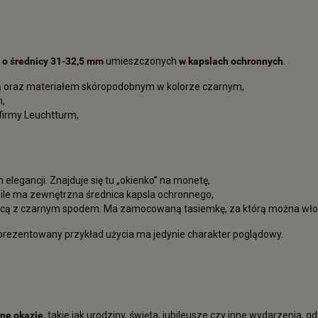
 o średnicy 31-32,5 mm
umieszczonych
w kapslach ochronnych
.
ką oraz materiałem skóropodobnym w kolorze czarnym,
,
 firmy Leuchtturm,
legancji. Znajduje się tu „okienko” na monetę,
e ile ma zewnętrzna średnica kapsla ochronnego,
ującą z czarnym spodem. Ma zamocowaną tasiemkę, za którą można włoż
aprezentowany przykład użycia ma jedynie charakter poglądowy.
żne okazje
, takie jak urodziny, święta, jubileusze czy inne wydarzenia