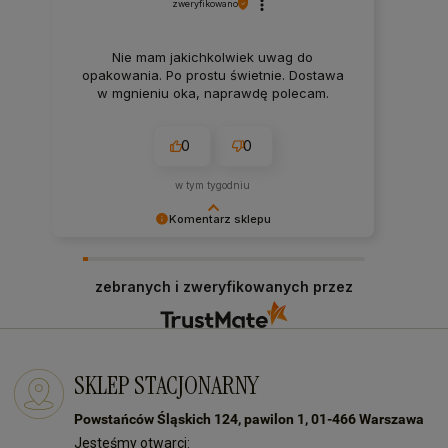
zweryfikowano
Nie mam jakichkolwiek uwag do
opakowania. Po prostu świetnie. Dostawa
w mgnieniu oka, naprawdę polecam.
0
0
w tym tygodniu
Komentarz sklepu
Bardzo dziękujemy za Twój czas i pozytywną
opinię! Zawsze staramy się sprostać
zebranych i zweryfikowanych przez
oczekiwaniom naszych klientów! Do zobaczenia:)
SKLEP STACJONARNY
Powstańców Śląskich 124, pawilon 1, 01-466 Warszawa
Jesteśmy otwarci: