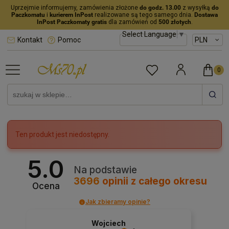
Uprzejmie informujemy, zamówienia złożone
do godz. 13.00
z wysyłką
do
Paczkomatu
i
kurierem InPost
realizowane są tego samego dnia.
Dostawa
InPost Paczkomaty gratis
dla zamówień od
500 złotych
.
Select Language
▼
Kontakt
Pomoc
Ten produkt jest niedostępny.
5.0
Na podstawie
3696
opinii
z całego okresu
Ocena
Jak zbieramy opinie?
Wojciech