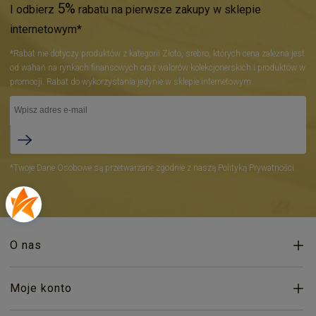
5%
I odbierz
rabatu na pierwsze zakupy w sklepie
internetowym*
*Rabat nie dotyczy produktów z kategorii Złoto, srebro, których cena zależna jest
od wahań na rynkach finansowych oraz walorów kolekcjonerskich i produktów w
promocji. Rabat do wykorzystania jedynie w sklepie internetowym.
*Twoje Dane Osobowe są przetwarzane zgodnie z naszą Polityką Prywatności.
O nas
Moje konto