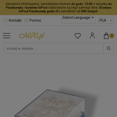
Uprzejmie informujemy, zamówienia złożone
do godz. 13.00
z wysyłką
do
Paczkomatu
i
kurierem InPost
realizowane są tego samego dnia.
Dostawa
InPost Paczkomaty gratis
dla zamówień od
500 złotych
.
Select Language
▼
Kontakt
Pomoc