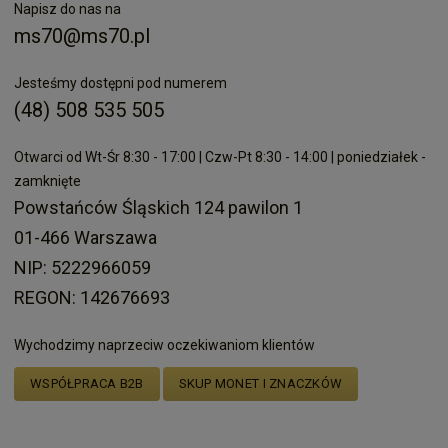
Napisz do nas na
ms70@ms70.pl
Jesteśmy dostępni pod numerem
(48) 508 535 505
Otwarci od Wt-Śr 8:30 - 17:00 | Czw-Pt 8:30 - 14:00 | poniedziałek -
zamknięte
Powstańców Śląskich 124 pawilon 1
01-466 Warszawa
NIP: 5222966059
REGON: 142676693
Wychodzimy naprzeciw oczekiwaniom klientów
WSPÓŁPRACA B2B
SKUP MONET I ZNACZKÓW