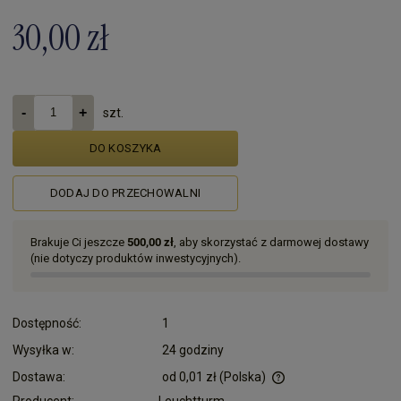
30,00 zł
szt.
DO KOSZYKA
DODAJ DO PRZECHOWALNI
Brakuje Ci jeszcze
500,00 zł
, aby skorzystać z darmowej dostawy
(nie dotyczy produktów inwestycyjnych).
Dostępność:
1
Wysyłka w:
24 godziny
Dostawa:
od 0,01 zł
(Polska)
Cena nie zawiera ewentualnych kosztów płatności
Producent:
Leuchtturm