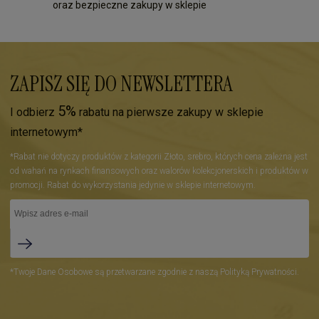
oraz bezpieczne zakupy w sklepie
ZAPISZ SIĘ DO NEWSLETTERA
5%
I odbierz
rabatu na pierwsze zakupy w sklepie
internetowym*
*Rabat nie dotyczy produktów z kategorii Złoto, srebro, których cena zależna jest
od wahań na rynkach finansowych oraz walorów kolekcjonerskich i produktów w
promocji. Rabat do wykorzystania jedynie w sklepie internetowym.
*Twoje Dane Osobowe są przetwarzane zgodnie z naszą Polityką Prywatności.