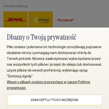
Dostawy realizują:
Dbamy o Twoją prywatność
Zapłać przez:
Pliki cookies i pokrewne im technologie umożliwiają poprawne
działanie strony i pomagają nam dostosować ofertę do
Twoich potrzeb. Możesz zaakceptować wykorzystanie przez
nas wszystkich tych plików i przejść do sklepu lub dostosować
użycie plików do swoich preferencji, wybierając opcję
"Dostosuj zgody".
© 2008-2026 MS70.pl / Ms70 Sp. z o.o. Wszelkie prawa
Więcej o plikach cookies przeczytasz w naszej Polityce
zastrzeżone. Kopiowanie treści i zdjęć bez zgody właściciela
prywatności.
zabronione
ZAAKCEPTUJ TYLKO NIEZBĘDNE