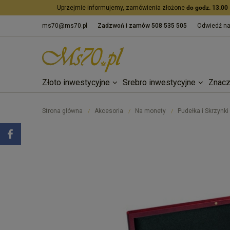
Uprzejmie informujemy, zamówienia złożone
do godz. 13.00
ms70@ms70.pl
Zadzwoń i zamów
508 535 505
Odwiedź n
Złoto inwestycyjne
Srebro inwestycyjne
Znacz
Strona główna
Akcesoria
Na monety
Pudełka i Skrzynki
/
/
/