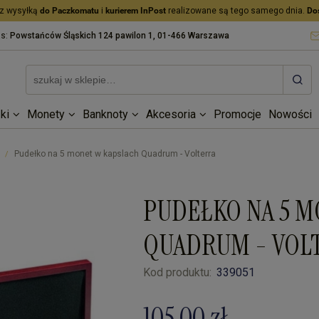
z wysyłką
do Paczkomatu
i
kurierem InPost
realizowane są tego samego dnia.
Do
as:
Powstańców Śląskich 124 pawilon 1, 01-466 Warszawa
ki
Monety
Banknoty
Akcesoria
Promocje
Nowości
Pudełko na 5 monet w kapslach Quadrum - Volterra
/
PUDEŁKO NA 5 
QUADRUM - VOL
Kod produktu:
339051
105,00 zł