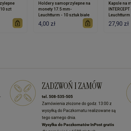
zylepne
Holdery samoprzylepne na
Kapsle na 
10 szt
monety 17.5 mm-
INTERCEPT 
Leuchtturm - 10 sztuk białe
Leuchtturm
4,00 zł
27,90 zł
ZADZWOŃ I ZAMÓW
-
tel. 508-535-505
Zamówienia złożone do godz. 13:00 z
wysyłką do Paczkomatu realizowane są
tego samego dnia.
Wysyłka do Paczkomatów InPost gratis