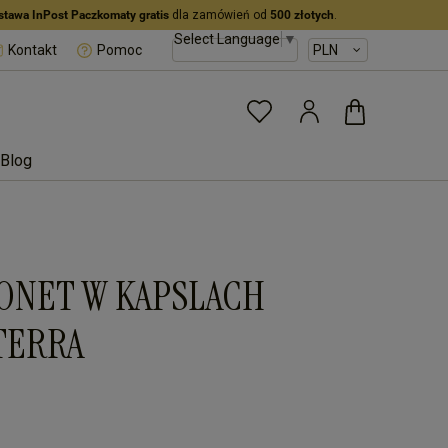
stawa InPost Paczkomaty gratis
dla zamówień od
500 złotych
.
Select Language
▼
Kontakt
Pomoc
Blog
MONET W KAPSLACH
TERRA