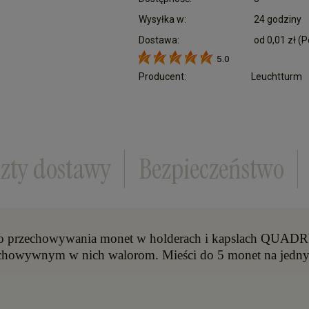
Wysyłka w:
24 godziny
Dostawa:
od 0,01 zł
(P
5.0
Cena nie zawiera ewentualnych kosztów płatn
Producent:
Leuchtturm
zty dostawy
Bezpieczeństwo
o do przechowywania monet w holderach i kapslach 
rzechowywnym w nich walorom. Mieści do 5 monet na jedn