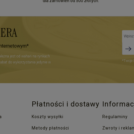
dla zamówień od 500 złotych.
TERA
internetowym*
zależna jest od wahań na rynkach
*Twoje 
Rabat do wykorzystania jedynie w
Płatności i dostawy
Informac
a
Koszty wysyłki
Regulaminy
Metody płatności
Zwroty i rekla