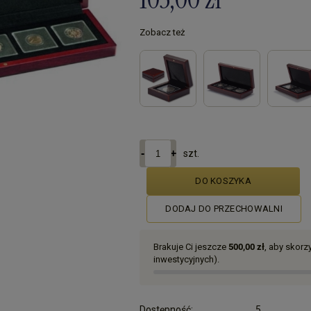
Zobacz też
szt.
DO KOSZYKA
DODAJ DO PRZECHOWALNI
Brakuje Ci jeszcze
500,00 zł
, aby skor
inwestycyjnych).
Dostępność:
5