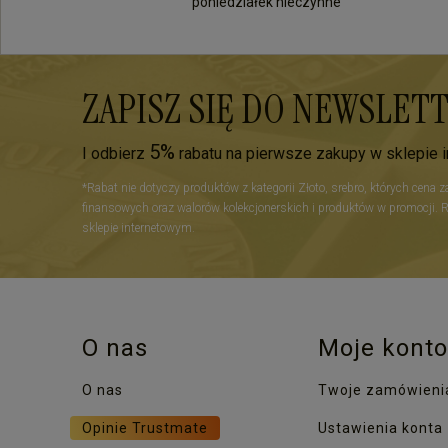
poniedziałek nieczynne
ZAPISZ SIĘ DO NEWSLET
5%
I odbierz
rabatu na pierwsze zakupy w sklepie 
*Rabat nie dotyczy produktów z kategorii Złoto, srebro, których cena 
finansowych oraz walorów kolekcjonerskich i produktów w promocji. 
sklepie internetowym.
O nas
Moje konto
O nas
Twoje zamówieni
Opinie Trustmate
Ustawienia konta