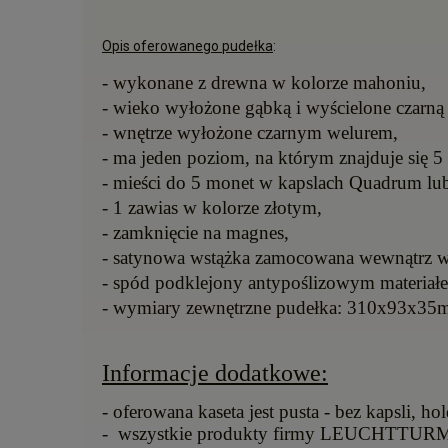
Opis oferowanego pudełka
:
- wykonane z drewna w kolorze mahoniu,
- wieko wyłożone gąbką i wyścielone czarną 
- wnętrze wyłożone czarnym welurem,
- ma jeden poziom, na którym znajduje się 
- mieści do 5 monet w kapslach Quadrum lub
- 1 zawias w kolorze złotym,
- zamknięcie na magnes,
- satynowa wstążka zamocowana wewnątrz w
- spód podklejony antypoślizowym materiał
- wymiary zewnętrzne pudełka: 310x93x35
Informacje dodatkowe:
- oferowana kaseta jest pusta - bez kapsli,
- w
szystkie produkty firmy LEUCHTTURM wy