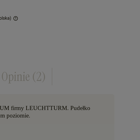
olska)
ości
Opinie
(2)
QUADRUM firmy LEUCHTTURM. Pudełko
ym poziomie.