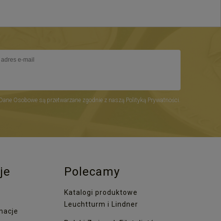
Dane Osobowe są przetwarzane zgodnie z naszą Polityką Prywatności.
je
Polecamy
Katalogi produktowe
Leuchtturm i Lindner
macje