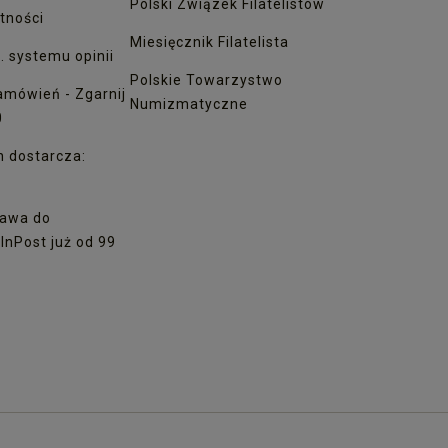
Polski Związek Filatelistów
tności
Miesięcznik Filatelista
. systemu opinii
Polskie Towarzystwo
amówień - Zgarnij
Numizmatyczne
0
h dostarcza:
awa do
nPost już od 99