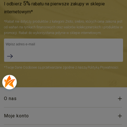
5%
I odbierz
rabatu na pierwsze zakupy w sklepie
internetowym*
*Rabat nie dotyczy produktów z kategorii Złoto, srebro, których cena zależna jest
od wahań na rynkach finansowych oraz walorów kolekcjonerskich i produktów w
promocji. Rabat do wykorzystania jedynie w sklepie internetowym.
*Twoje Dane Osobowe są przetwarzane zgodnie z naszą Polityką Prywatności.
O nas
Moje konto