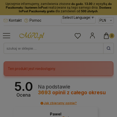
Uprzejmie informujemy, zamówienia złożone
do godz. 13.00
z wysyłką
do
Paczkomatu
i
kurierem InPost
realizowane są tego samego dnia.
Dostawa
InPost Paczkomaty gratis
dla zamówień od
500 złotych
.
Select Language
▼
Kontakt
Pomoc
Ten produkt jest niedostępny.
5.0
Na podstawie
3693
opinii
z całego okresu
Ocena
Jak zbieramy opinie?
Pawel