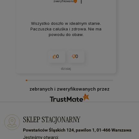
zweryfikowano
Wszystko doszło w idealnym stanie.
Paczuszka caluśka i zdrowa. Nie ma
powodu do obaw.
0
0
dzisiaj
zebranych i zweryfikowanych przez
SKLEP STACJONARNY
Powstańców Śląskich 124, pawilon 1, 01-466 Warszawa
Jesteśmy otwarci: