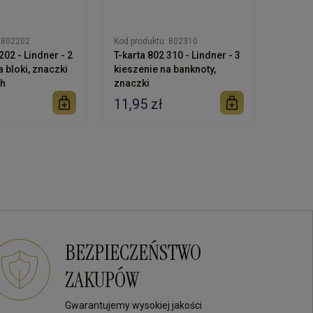
802202
Kod produktu:
802310
Kod pro
202 - Lindner - 2
T-karta 802 310 - Lindner - 3
T-karta
a bloki, znaczki
kieszenie na banknoty,
kieszen
ch
znaczki
11,95 zł
11,95
BEZPIECZEŃSTWO
ZAKUPÓW
Gwarantujemy wysokiej jakości