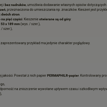
ej i
bez nadruków
, umożliwia dodawanie własnych opisów dotyczących
szeń
, przeznaczona do umieszczania np. znaczków. Kieszeń jest przykle
z dwóch stron
.
 na pięć części
. Kieszenie
otwierane są od góry
:
| 53 x
189 mm
(wys. / szer.),
/ szer.),
 zaprezentowany przykład ma jedynie charakter poglądowy.
jakości. Powstał z nich papier
PERMAPHILR-papier
. Kontrolowany pr
go,
odporność na zniszczenie wywołane upływem czasu i szkodliwym wpł
),