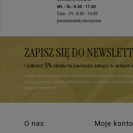
Wt. - Śr.: 8.30 - 17.00
Czw. - Pt.: 8.30 - 14.00
poniedziałek nieczynne
ZAPISZ SIĘ DO NEWSLET
5%
I odbierz
rabatu na pierwsze zakupy w sklepie 
*Rabat nie dotyczy produktów z kategorii Złoto, srebro, których cena 
finansowych oraz walorów kolekcjonerskich i produktów w promocji. 
sklepie internetowym.
O nas
Moje konto