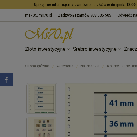
Uprzejmie informujemy, zamówienia złożone
do godz. 13.00
ms70@ms70.pl
Zadzwoń i zamów
508 535 505
Odwiedź n
Złoto inwestycyjne
Srebro inwestycyjne
Znacz
Strona główna
Akcesoria
Na znaczki
Albumy i karty un
/
/
/