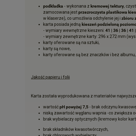
podkładka
- wykonana z
kremowej tektury
, czyst
zamocowana jest
przezroczysta plastikowa kie
w klaserze), co umożliwia odchylenie jej i
zbioru 
karta posiada jedną
kieszeń podzieloną poziomo
- wymiary wewnętrzne kieszeni:
41 | 36 | 36 | 41 
- wymiary zewnętrzne karty: 296 x 272 mm (wys. 
karty oferowane są na sztuki,
karty są nowe,
karty oferowane są bez znaczków i bez albumu,
Jakość papieru i folii
Karta została wyprodukowana z materiałów najwyższej 
wartość
pH powyżej 7,5
- brak odczynu kwasowe
niską zawartość węglanu wapnia -co zwiększa 
brak wybielaczy optycznych (kremowy kolor kart
brak składników kwasotwórczych,
brak chlorowych wybielaczy.