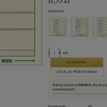
Zobacz też
szt.
DO KOSZYKA
DODAJ DO PRZECHOWALNI
Brakuje Ci jeszcze
500,00 zł
, aby skor
inwestycyjnych).
Dostępność:
10