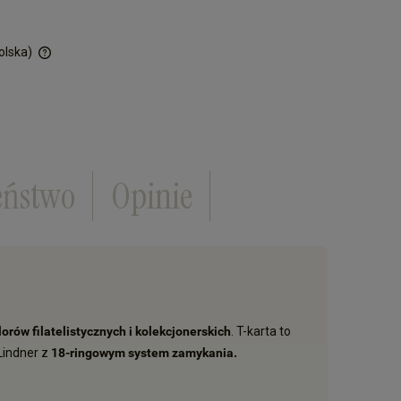
olska)
ości
eństwo
Opinie
lorów filatelistycznych i kolekcjonerskich
. T-karta to
Lindner z
18-ringowym system zamykania.