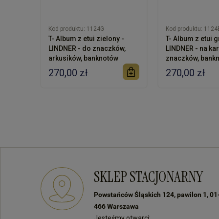
Kod produktu:
1124G
Kod produktu:
1124
T- Album z etui zielony -
T- Album z etui 
LINDNER - do znaczków,
LINDNER - na kar
arkusików, banknotów
znaczków, bankn
270,00 zł
270,00 zł
SKLEP STACJONARNY
Powstańców Śląskich 124, pawilon 1, 01
466 Warszawa
Jesteśmy otwarci: