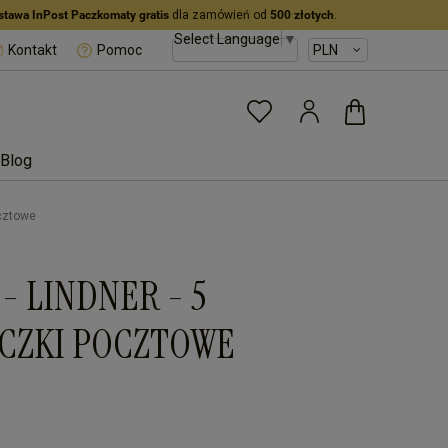
stawa InPost Paczkomaty gratis
dla zamówień od
500 złotych
.
Select Language
▼
Kontakt
Pomoc
Blog
ocztowe
 - LINDNER - 5
ACZKI POCZTOWE