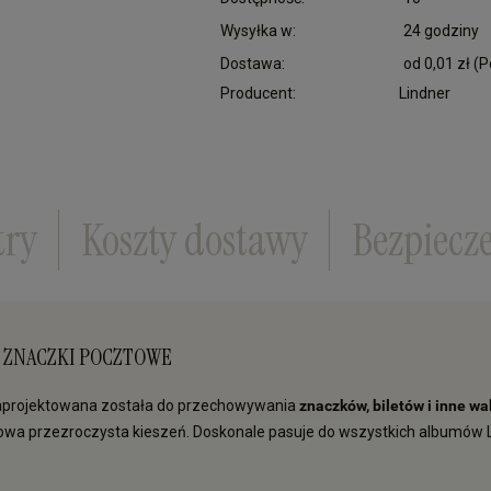
Wysyłka w:
24 godziny
Dostawa:
od 0,01 zł
(P
Producent:
Lindner
Cena nie zawiera ewentualnych kosztów płatn
try
Koszty dostawy
Bezpiecz
NA ZNACZKI POCZTOWE
zaprojektowana została do przechowywania
znaczków, biletów i inne wa
kowa przezroczysta kieszeń. Doskonale pasuje do wszystkich albumów 