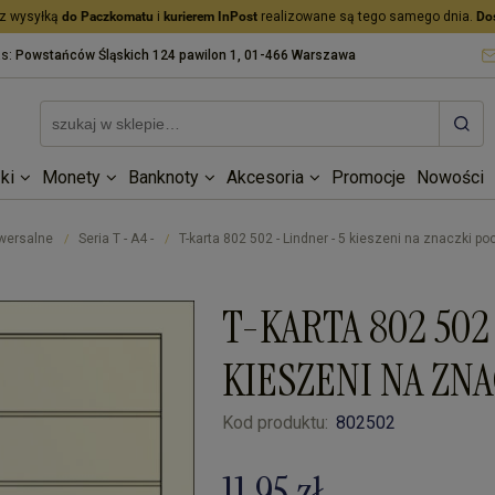
z wysyłką
do Paczkomatu
i
kurierem InPost
realizowane są tego samego dnia.
Do
as:
Powstańców Śląskich 124 pawilon 1, 01-466 Warszawa
ki
Monety
Banknoty
Akcesoria
Promocje
Nowości
iwersalne
Seria T - A4 -
T-karta 802 502 - Lindner - 5 kieszeni na znaczki p
/
/
T-KARTA 802 502
KIESZENI NA ZN
Kod produktu:
802502
11,95 zł