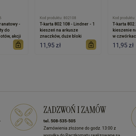
B
Kod produktu:
802108
Kod produktu:
granatowy -
T-karta 802 108 - Lindner - 1
T-karta 802 
ty do
kieszeń na arkusze
kieszenie n
otów, akcji
znaczków, duże bloki
w czwórka
11,95 zł
11,95 zł
ZADZWOŃ I ZAMÓW
-
tel. 508-535-505
Zamówienia złożone do godz. 13:00 z
wysyłką do Paczkomatu realizowane są