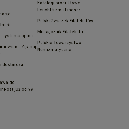
Katalogi produktowe
Leuchtturm i Lindner
macje
Polski Związek Filatelistów
tności
Miesięcznik Filatelista
. systemu opinii
Polskie Towarzystwo
amówień - Zgarnij
Numizmatyczne
0
h dostarcza:
awa do
nPost już od 99