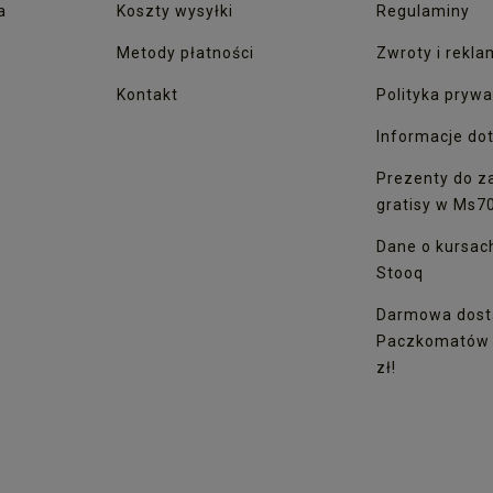
a
Koszty wysyłki
Regulaminy
Metody płatności
Zwroty i rekla
Kontakt
Polityka prywa
Informacje dot
Prezenty do z
gratisy w Ms7
Dane o kursac
Stooq
Darmowa dost
Paczkomatów I
zł!