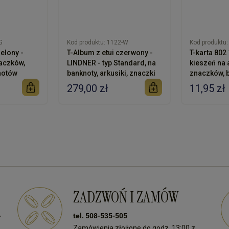
G
Kod produktu:
1122-W
Kod produktu:
ielony -
T-Album z etui czerwony -
T-karta 802 
aczków,
LINDNER - typ Standard, na
kieszeń na 
notów
banknoty, arkusiki, znaczki
znaczków, b
279,00 zł
11,95 zł
ZADZWOŃ I ZAMÓW
-
tel. 508-535-505
Zamówienia złożone do godz. 13:00 z