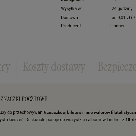
Wysyłka w:
24 godziny
Dostawa:
od 0,01 zł
(P
Producent:
Lindner
Cena nie zawiera ewentualnych kosztów płatn
try
Koszty dostawy
Bezpiecz
NA ZNACZKI POCZTOWE
łuży do
przechowywania
znaczków, biletów i inne walorów filatelistycz
ysta kieszeń. Doskonale pasuje do wszystkich albumów Lindner z
18-ri