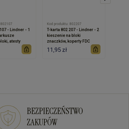
802107
Kod produktu:
802207
Kod pro
107 - Lindner - 1
T-karta 802 207 - Lindner - 2
T-karta
arkusze
kieszenie na bloki
kiesze
loki, atesty
znaczków, koperty FDC
różnej
11,95 zł
11,95
BEZPIECZEŃSTWO
ZAKUPÓW