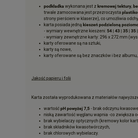
podkładka
wykonana jest z
kremowej tektury
,
be
trwale zamocowana jest przezroczysta
plastik
strony pierścieni w klaserze), co umożliwia odchyle
karta posiada jedną
kieszeń podzieloną poziomo
- wymiary wewnętrzne kieszeni:
54 | 43 | 35 | 35 
- wymiary zewnętrzne karty: 296 x 272 mm (wys. 
karty oferowane są na sztuki,
karty są nowe,
karty oferowane są bez znaczków i bez albumu,
Jakość papieru i folii
Karta została wyprodukowana z materiałów najwyższej 
wartość
pH powyżej 7,5
- brak odczynu kwasowe
niską zawartość węglanu wapnia -co zwiększa 
brak wybielaczy optycznych (kremowy kolor kart
brak składników kwasotwórczych,
brak chlorowych wybielaczy.