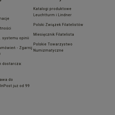
Katalogi produktowe
Leuchtturm i Lindner
macje
Polski Związek Filatelistów
tności
Miesięcznik Filatelista
. systemu opinii
Polskie Towarzystwo
amówień - Zgarnij
Numizmatyczne
0
h dostarcza:
awa do
nPost już od 99