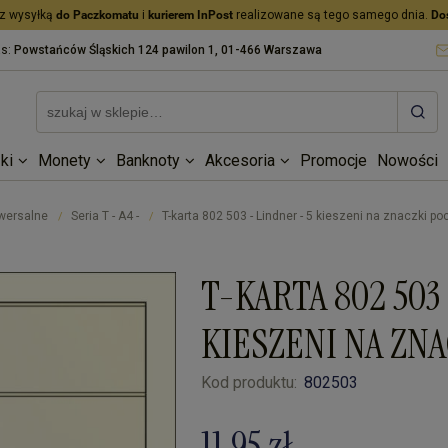
z wysyłką
do Paczkomatu
i
kurierem InPost
realizowane są tego samego dnia.
Do
as:
Powstańców Śląskich 124 pawilon 1, 01-466 Warszawa
ki
Monety
Banknoty
Akcesoria
Promocje
Nowości
iwersalne
Seria T - A4 -
T-karta 802 503 - Lindner - 5 kieszeni na znaczki p
/
/
T-KARTA 802 503
KIESZENI NA ZN
Kod produktu:
802503
11,95 zł