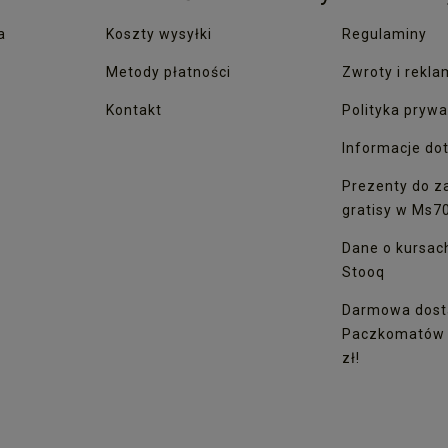
a
Koszty wysyłki
Regulaminy
Metody płatności
Zwroty i rekla
Kontakt
Polityka prywa
Informacje dot
Prezenty do z
gratisy w Ms7
Dane o kursac
Stooq
Darmowa dost
Paczkomatów I
zł!