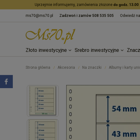
Uprzejmie informujemy, zamówienia złożone
do godz. 13.00
ms70@ms70.pl
Zadzwoń i zamów
508 535 505
Odwiedź n
Złoto inwestycyjne
Srebro inwestycyjne
Znacz
Strona główna
Akcesoria
Na znaczki
Albumy i karty un
/
/
/