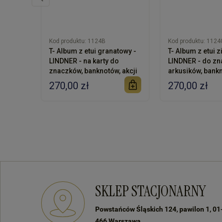
Kod produktu:
1124B
Kod produktu:
1124
T- Album z etui granatowy -
T- Album z etui z
LINDNER - na karty do
LINDNER - do zn
znaczków, banknotów, akcji
arkusików, bank
270,00 zł
270,00 zł
SKLEP STACJONARNY
Powstańców Śląskich 124, pawilon 1, 01
466 Warszawa