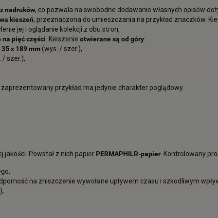
z nadruków
, co pozwala na swobodne dodawanie własnych opisów dot
owa kieszeń
, przeznaczona do umieszczania na przykład znaczków. Kies
nie jej i oglądanie kolekcji z obu stron,
 na pięć części
. Kieszenie
otwierane są od góry
:
| 35 x
189 mm
(wys. / szer.),
/ szer.),
 zaprezentowany przykład ma jedynie charakter poglądowy.
jakości. Powstał z nich papier
PERMAPHILR-papier
. Kontrolowany pr
go,
odporność na zniszczenie wywołane upływem czasu i szkodliwym wpł
),