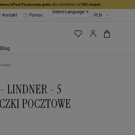
stawa InPost Paczkomaty gratis
dla zamówień od
500 złotych
.
Select Language
▼
Kontakt
Pomoc
Blog
ocztowe
 - LINDNER - 5
ACZKI POCZTOWE