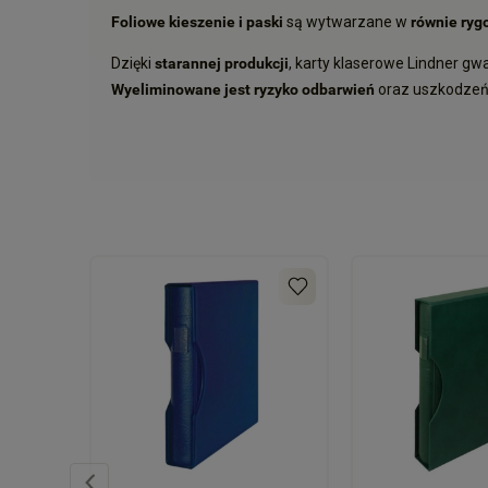
Foliowe kieszenie i paski
są wytwarzane w
równie ryg
Dzięki
starannej produkcji
, karty klaserowe Lindner g
Wyeliminowane jest ryzyko odbarwień
oraz uszkodze