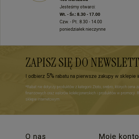
Jesteśmy otwarci:
Wt. - Śr.: 8.30 - 17.00
Czw. - Pt.: 8.30 - 14.00
poniedziałek nieczynne
ZAPISZ SIĘ DO NEWSLET
5%
I odbierz
rabatu na pierwsze zakupy w sklepie 
*Rabat nie dotyczy produktów z kategorii Złoto, srebro, których cena 
finansowych oraz walorów kolekcjonerskich i produktów w promocji. 
sklepie internetowym.
O nas
Moje konto