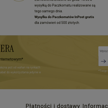
wysyłką do Paczkomatu realizowane są
tego samego dnia.
Wysyłka do Paczkomatów InPost gratis
dla zamówień od 500 złotych.
TERA
internetowym*
zależna jest od wahań na rynkach
*Twoje 
Rabat do wykorzystania jedynie w
Płatności i dostawy
Informac