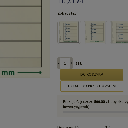
Zobacz też
szt.
DO KOSZYKA
DODAJ DO PRZECHOWALNI
Brakuje Ci jeszcze
500,00 zł
, aby skor
inwestycyjnych).
Dostępność:
17