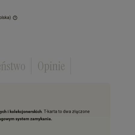
olska)
ości
eństwo
Opinie
nych i kolekcjonerskich
. T-karta to dwa złączone
ngowym system zamykania.