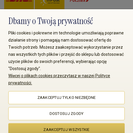
Dbamy o Twoją prywatność
Zapłać przez:
Pliki cookies i pokrewne im technologie umożliwiają poprawne
działanie strony i pomagają nam dostosować ofertę do
Twoich potrzeb. Możesz zaakceptować wykorzystanie przez
nas wszystkich tych plików i przejść do sklepu lub dostosować
użycie plików do swoich preferencji, wybierając opcję
"Dostosuj zgody".
© 2008-2026 MS70.pl / Ms70 Sp. z o.o. Wszelkie prawa
Więcej o plikach cookies przeczytasz w naszej Polityce
zastrzeżone. Kopiowanie treści i zdjęć bez zgody właściciela
prywatności.
zabronione
ZAAKCEPTUJ TYLKO NIEZBĘDNE
Sklep internetowy Shoper Premium
DOSTOSUJ ZGODY
ZAAKCEPTUJ WSZYSTKIE