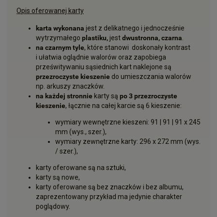
Opis oferowanej karty
karta wykonana
jest z delikatnego i jednocześnie
wytrzymałego
plastiku,
jest
dwustronna, czarna
.
na czarnym tyle
, które stanowi doskonały kontrast
i ułatwia oglądnie walorów oraz zapobiega
prześwitywaniu sąsiednich kart naklejone są
przezroczyste kieszenie
do umieszczania walorów
np. arkuszy znaczków.
na każdej stronnie
karty są
po 3 przezroczyste
kieszenie
, łącznie na całej karcie są 6 kieszenie:
wymiary wewnętrzne kieszeni: 91 | 91 | 91 x 245
mm (wys., szer.),
wymiary zewnętrzne karty: 296 x 272 mm (wys.
/ szer.),
karty oferowane są na sztuki,
karty są nowe,
karty oferowane są bez znaczków i bez albumu,
zaprezentowany przykład ma jedynie charakter
poglądowy.