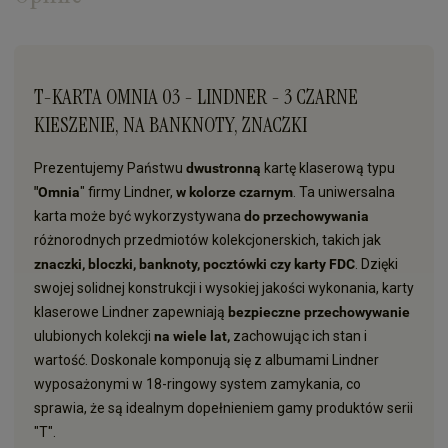
T-KARTA OMNIA 03 - LINDNER - 3 CZARNE
KIESZENIE, NA BANKNOTY, ZNACZKI
Prezentujemy Państwu
dwustronną
kartę klaserową typu
"Omnia
" firmy Lindner,
w kolorze czarnym
. Ta uniwersalna
karta może być wykorzystywana
do przechowywania
różnorodnych przedmiotów kolekcjonerskich, takich jak
znaczki, bloczki, banknoty, pocztówki czy karty FDC
. Dzięki
swojej solidnej konstrukcji i wysokiej jakości wykonania, karty
klaserowe Lindner zapewniają
bezpieczne przechowywanie
ulubionych kolekcji
na wiele lat,
zachowując ich stan i
wartość. Doskonale komponują się z albumami Lindner
wyposażonymi w 18-ringowy system zamykania, co
sprawia, że są idealnym dopełnieniem gamy produktów serii
"T".