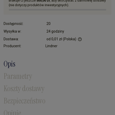
Brakuje Ci jeszcze
500,00 zł
, aby skorzystać z darmowej dostawy
(nie dotyczy produktów inwestycyjnych).
Dostępność:
20
Wysyłka w:
24 godziny
Dostawa:
od 0,01 zł
(Polska)
Cena nie zawiera ewentualnych kosztów płatności
Producent:
Lindner
Opis
Parametry
Koszty dostawy
Bezpieczeństwo
Opinie