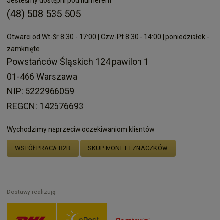
Jesteśmy dostępni pod numerem
(48) 508 535 505
Otwarci od Wt-Śr 8:30 - 17:00 | Czw-Pt 8:30 - 14:00 | poniedziałek -
zamknięte
Powstańców Śląskich 124 pawilon 1
01-466 Warszawa
NIP: 5222966059
REGON: 142676693
Wychodzimy naprzeciw oczekiwaniom klientów
WSPÓŁPRACA B2B
SKUP MONET I ZNACZKÓW
Dostawy realizują: