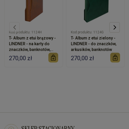
Kod produktu:
1124H
Kod produktu:
1124G
T- Album z etui brązowy -
T- Album z etui zielony -
LINDNER - na karty do
LINDNER - do znaczków,
znaczków, banknotów,
arkusików, banknotów
akcji
270,00 zł
270,00 zł
SKLEP STACJONARNY