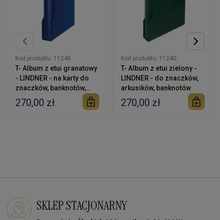
Kod produktu:
1124B
Kod produktu:
1124G
T- Album z etui granatowy
T- Album z etui zielony -
- LINDNER - na karty do
LINDNER - do znaczków,
znaczków, banknotów,
arkusików, banknotów
akcji
270,00 zł
270,00 zł
SKLEP STACJONARNY