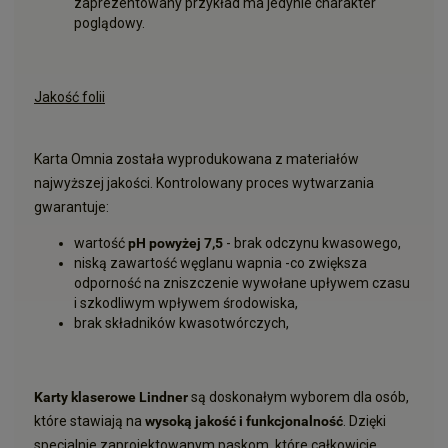
zaprezentowany przykład ma jedynie charakter
poglądowy.
Jakość folii
Karta Omnia została wyprodukowana z materiałów
najwyższej jakości. Kontrolowany proces wytwarzania
gwarantuje:
wartość
pH powyżej 7,5
- brak odczynu kwasowego,
niską zawartość węglanu wapnia -co zwiększa
odporność na zniszczenie wywołane upływem czasu
i szkodliwym wpływem środowiska,
brak składników kwasotwórczych,
Karty klaserowe Lindner
są doskonałym wyborem dla osób,
które stawiają na
wysoką jakość i funkcjonalność
. Dzięki
specjalnie zaprojektowanym paskom, które całkowicie