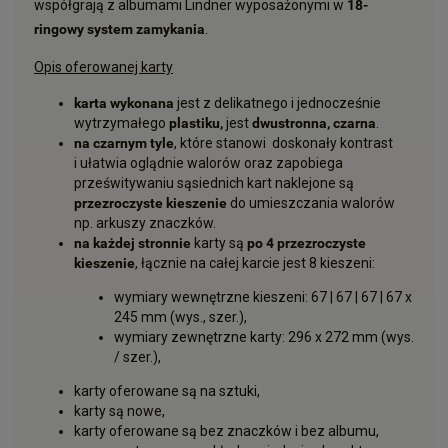
współgrają z albumami Lindner wyposażonymi w
18-
ringowy system zamykania
.
Opis oferowanej karty
karta wykonana
jest z delikatnego i jednocześnie
wytrzymałego
plastiku,
jest
dwustronna, czarna
.
na czarnym tyle
, które stanowi doskonały kontrast
i ułatwia oglądnie walorów oraz zapobiega
prześwitywaniu sąsiednich kart naklejone są
przezroczyste kieszenie
do umieszczania walorów
np. arkuszy znaczków.
na każdej stronnie
karty są
po 4 przezroczyste
kieszenie
, łącznie na całej karcie jest 8 kieszeni:
wymiary wewnętrzne kieszeni: 67 | 67 | 67 | 67 x
245 mm (wys., szer.),
wymiary zewnętrzne karty: 296 x 272 mm (wys.
/ szer.),
karty oferowane są na sztuki,
karty są nowe,
karty oferowane są bez znaczków i bez albumu,