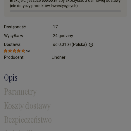
Brakuje Ci jeszcze
500,00 zł
, aby skorzystać z darmowej dostawy
(nie dotyczy produktów inwestycyjnych).
Dostępność:
17
Wysyłka w:
24 godziny
Dostawa:
od 0,01 zł
(Polska)
Cena nie zawiera ewentualnych kosztów płatności
5.0
Producent:
Lindner
Opis
Parametry
Koszty dostawy
Bezpieczeństwo