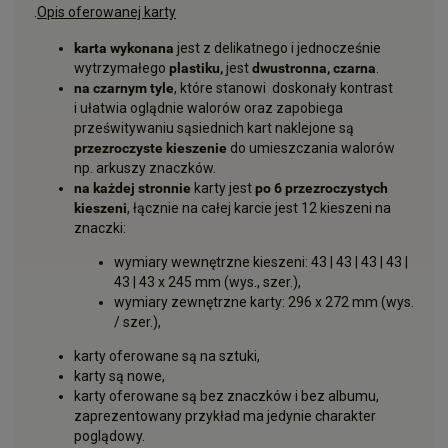
.
Opis oferowanej karty
karta wykonana
jest z delikatnego i jednocześnie
wytrzymałego
plastiku,
jest
dwustronna, czarna
.
na czarnym tyle
, które stanowi doskonały kontrast
i ułatwia oglądnie walorów oraz zapobiega
prześwitywaniu sąsiednich kart naklejone są
przezroczyste kieszenie
do umieszczania walorów
np. arkuszy znaczków.
na każdej stronnie
karty jest
po 6 przezroczystych
kieszeni
, łącznie na całej karcie jest 12 kieszeni na
znaczki:
wymiary wewnętrzne kieszeni: 43 | 43 | 43 | 43 |
43 | 43 x 245 mm (wys., szer.),
wymiary zewnętrzne karty: 296 x 272 mm (wys.
/ szer.),
karty oferowane są na sztuki,
karty są nowe,
karty oferowane są bez znaczków i bez albumu,
zaprezentowany przykład ma jedynie charakter
poglądowy.