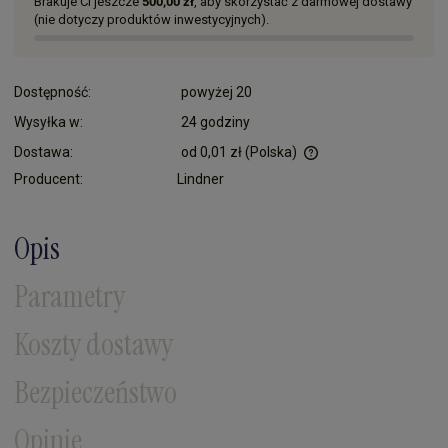
Brakuje Ci jeszcze
500,00 zł
, aby skorzystać z darmowej dostawy
(nie dotyczy produktów inwestycyjnych).
Dostępność:
powyżej 20
Wysyłka w:
24 godziny
Dostawa:
od 0,01 zł
(Polska)
Cena nie zawiera ewentualnych kosztów płatności
Producent:
Lindner
Opis
Parametry
Koszty dostawy
Bezpieczeństwo
Opinie