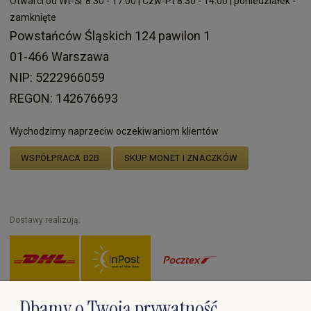
Otwarci od Wt-Śr 8:30 - 17:00 | Czw-Pt 8:30 - 14:00 | poniedziałek -
zamknięte
Powstańców Śląskich 124 pawilon 1
01-466 Warszawa
NIP: 5222966059
REGON: 142676693
Wychodzimy naprzeciw oczekiwaniom klientów
WSPÓŁPRACA B2B
SKUP MONET I ZNACZKÓW
Dostawy realizują:
Dbamy o Twoją prywatność
Zapłać przez: