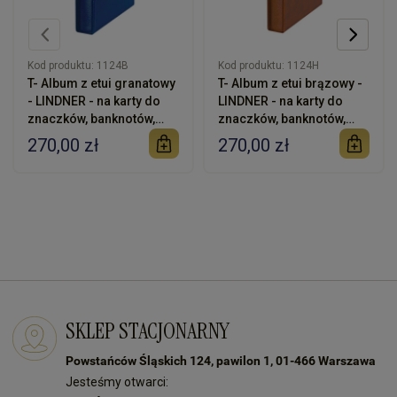
Kod produktu:
1124B
Kod produktu:
1124H
T- Album z etui granatowy
T- Album z etui brązowy -
- LINDNER - na karty do
LINDNER - na karty do
znaczków, banknotów,
znaczków, banknotów,
akcji
akcji
270,00 zł
270,00 zł
SKLEP STACJONARNY
Powstańców Śląskich 124, pawilon 1, 01-466 Warszawa
Jesteśmy otwarci: