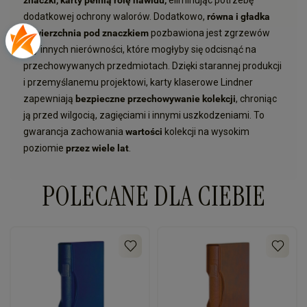
znaczki, karty pełnią rolę hawidu,
eliminując potrzebę
dodatkowej ochrony walorów. Dodatkowo,
równa i gładka
powierzchnia pod znaczkiem
pozbawiona jest zgrzewów
czy innych nierówności, które mogłyby się odcisnąć na
przechowywanych przedmiotach. Dzięki starannej produkcji
i przemyślanemu projektowi, karty klaserowe Lindner
zapewniają
bezpieczne przechowywanie kolekcji
, chroniąc
ją przed wilgocią, zagięciami i innymi uszkodzeniami. To
gwarancja zachowania
wartości
kolekcji na wysokim
poziomie
przez wiele lat
.
POLECANE DLA CIEBIE