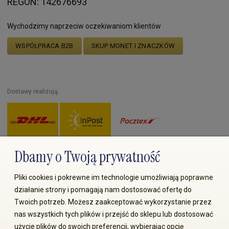
REGON: 142676693
Wychodzimy naprzeciw oczekiwaniom klientów
WSPÓŁPRACA B2B
SKUP MONET I ZNACZKÓW
Dostawy realizują:
Dbamy o Twoją prywatność
Zapłać przez:
Pliki cookies i pokrewne im technologie umożliwiają poprawne
działanie strony i pomagają nam dostosować ofertę do
Twoich potrzeb. Możesz zaakceptować wykorzystanie przez
nas wszystkich tych plików i przejść do sklepu lub dostosować
użycie plików do swoich preferencji, wybierając opcję