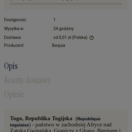
Dostępność:
1
Wysyłka w:
24 godziny
Dostawa:
od 0,01 zł
(Polska)
Cena nie zawiera ewentualnych kosztów płatności
Producent:
Bequia
Opis
Koszty dostawy
Opinie
Togo, Republika Togijska
(
Republique
) - państwo w zachodniej Afryce nad
togolaise
Zatoką Gwinejską. Graniczy z Ghaną, Beninem i