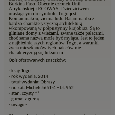
Burkina Faso. Obecnie członek Unii
Afrykańskiej i ECOWAS. Dziedzictwem
urastającym do symbolu Togo jest
Koutammakou, ziemia ludu Batammariba z
bardzo charakterystyczną architekturą
wkompowaną w półpustynny krajobraz. Są to
gliniane domy z wieżami, zwane także pałacami,
choć sama nazwa może być myląca. Jest to jeden
z najbiedniejszych regionów Togo, a warunki
życia mieszkańców tych pałaców nie
charakteryzują się luksusem.
Opis oferowanych znaczków:
- kraj: Togo
- rok wydania: 2014
- tytuł wydania: Obrazy
- nr. kat. Michel: 5651-4 + bl. 952
- stan: czysty **
- guma: z gumą
- uwagi: -