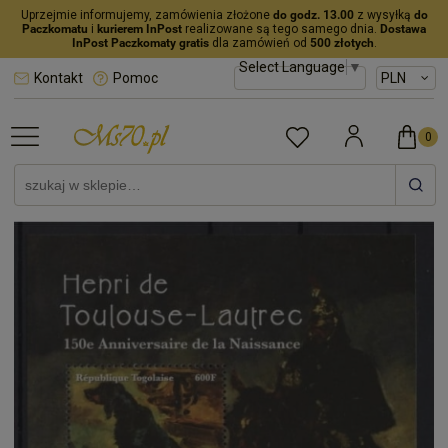
Uprzejmie informujemy, zamówienia złożone
do godz. 13.00
z wysyłką
do
Paczkomatu
i
kurierem InPost
realizowane są tego samego dnia.
Dostawa
InPost Paczkomaty gratis
dla zamówień od
500 złotych
.
Select Language
▼
Kontakt
Pomoc