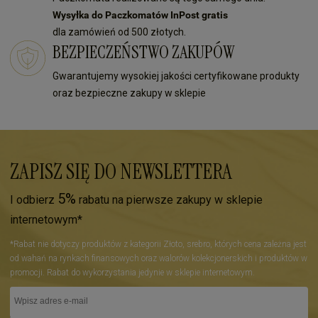
Wysyłka do Paczkomatów InPost gratis
dla zamówień od 500 złotych.
BEZPIECZEŃSTWO ZAKUPÓW
Gwarantujemy wysokiej jakości certyfikowane produkty
oraz bezpieczne zakupy w sklepie
ZAPISZ SIĘ DO NEWSLETTERA
5%
I odbierz
rabatu na pierwsze zakupy w sklepie
internetowym*
*Rabat nie dotyczy produktów z kategorii Złoto, srebro, których cena zależna jest
od wahań na rynkach finansowych oraz walorów kolekcjonerskich i produktów w
promocji. Rabat do wykorzystania jedynie w sklepie internetowym.