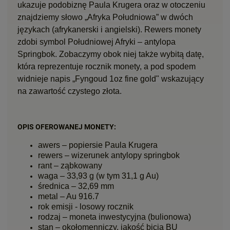
ukazuje podobiznę Paula Krugera oraz w otoczeniu
znajdziemy słowo „Afryka Południowa” w dwóch
językach (afrykanerski i angielski). Rewers monety
zdobi symbol Południowej Afryki – antylopa
Springbok. Zobaczymy obok niej także wybitą datę,
która reprezentuje rocznik monety, a pod spodem
widnieje napis „Fyngoud 1oz fine gold" wskazujący
na zawartość czystego złota.
OPIS OFEROWANEJ MONETY:
awers –
popiersie Paula Krugera
rewers – wizerunek antylopy springbok
rant – ząbkowany
waga –
33,93 g (w tym 31,1 g Au)
średnica –
32,69 mm
metal – Au 916.7
rok emisji - losowy rocznik
rodzaj – moneta inwestycyjna (bulionowa)
stan – okołomenniczy, jakość bicia BU