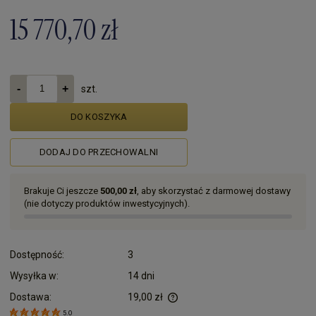
15 770,70 zł
szt.
DO KOSZYKA
DODAJ DO PRZECHOWALNI
Brakuje Ci jeszcze
500,00 zł
, aby skorzystać z darmowej dostawy
(nie dotyczy produktów inwestycyjnych).
Dostępność:
3
Wysyłka w:
14 dni
Dostawa:
19,00 zł
Cena nie zawiera ewentualnych kosztów płatności
5.0