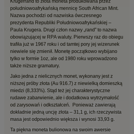
Krugerrand to złota moneta produkowana przez
południowoafrykańską mennicę South African Mint.
Nazwa pochodzi od nazwiska ówczesnego
prezydenta Republiki Południowoafrykańskiej –
Paula Krugera. Drugi człon nazwy „rand” to nazwa
obowiązującej w RPA waluty. Pierwszy raz do obiegu
trafiła już w 1967 roku i od tamtej pory jej wizerunek
niewiele się zmienił. Monetę początkowo wybijano
tylko w formie 1oz, ale od 1980 roku wprowadzono
także niższe gramatury.
Jako jedna z nielicznych monet, wykonany jest z
niższej próby złota (Au 916.7) z niewielką domieszką
miedzi (8,333%). Stąd też jej charakterystyczne
rudawe zabarwienie, ale i dodatkowa wytrzymałość
od zarysowań i odkształceń. Poniewa
ż
zawieraj
ą
dok
ł
adnie jedn
ą
uncj
ę
z
ł
ota – 31,1 g, ich rzeczywista
masa jest odpowiednio wi
ę
ksza i wynosi 33,93 g.
Ta piękna moneta bulionowa na swoim awersie