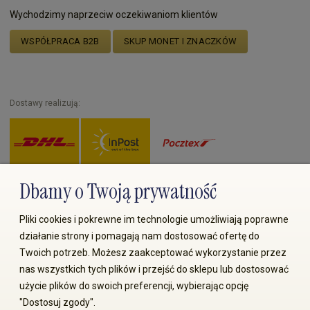
Wychodzimy naprzeciw oczekiwaniom klientów
WSPÓŁPRACA B2B
SKUP MONET I ZNACZKÓW
Dostawy realizują:
Dbamy o Twoją prywatność
Zapłać przez:
Pliki cookies i pokrewne im technologie umożliwiają poprawne
działanie strony i pomagają nam dostosować ofertę do
Twoich potrzeb. Możesz zaakceptować wykorzystanie przez
nas wszystkich tych plików i przejść do sklepu lub dostosować
użycie plików do swoich preferencji, wybierając opcję
"Dostosuj zgody".