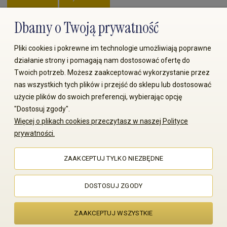
Dbamy o Twoją prywatność
Zapłać przez:
Pliki cookies i pokrewne im technologie umożliwiają poprawne
działanie strony i pomagają nam dostosować ofertę do
Twoich potrzeb. Możesz zaakceptować wykorzystanie przez
nas wszystkich tych plików i przejść do sklepu lub dostosować
użycie plików do swoich preferencji, wybierając opcję
"Dostosuj zgody".
© 2008-2026 MS70.pl / Ms70 Sp. z o.o. Wszelkie prawa
Więcej o plikach cookies przeczytasz w naszej Polityce
zastrzeżone. Kopiowanie treści i zdjęć bez zgody właściciela
prywatności.
zabronione
ZAAKCEPTUJ TYLKO NIEZBĘDNE
Sklep internetowy Shoper Premium
DOSTOSUJ ZGODY
ZAAKCEPTUJ WSZYSTKIE