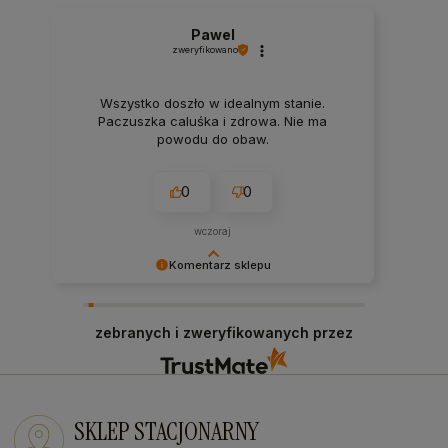
Pawel
zweryfikowano
Wszystko doszło w idealnym stanie.
Paczuszka caluśka i zdrowa. Nie ma
powodu do obaw.
0
0
wczoraj
Komentarz sklepu
Doceniamy Twój pozytywny feedback! Cieszymy
się, że nasz produkt spełnił Twoje oczekiwania.
zebranych i zweryfikowanych przez
Jest to dla nas największa nagroda. Do
zobaczenia przy kolejnych zakupach!
SKLEP STACJONARNY