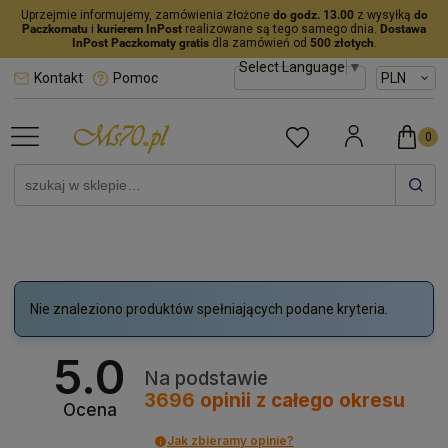
Uprzejmie informujemy, zamówienia złożone
do godz. 13.00
z wysyłką
do
Paczkomatu
i
kurierem InPost
realizowane są tego samego dnia.
Dostawa
InPost Paczkomaty gratis
dla zamówień od
500 złotych
.
Select Language
▼
Kontakt
Pomoc
Nie znaleziono produktów spełniających podane kryteria.
5.0
Na podstawie
3696
opinii
z całego okresu
Ocena
Jak zbieramy opinie?