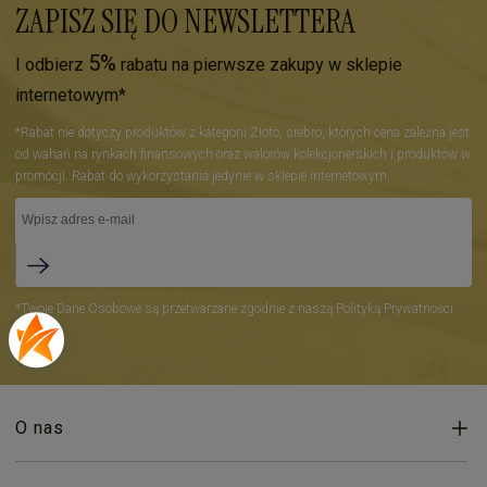
ZAPISZ SIĘ DO NEWSLETTERA
5%
I odbierz
rabatu na pierwsze zakupy w sklepie
internetowym*
*Rabat nie dotyczy produktów z kategorii Złoto, srebro, których cena zależna jest
od wahań na rynkach finansowych oraz walorów kolekcjonerskich i produktów w
promocji. Rabat do wykorzystania jedynie w sklepie internetowym.
*Twoje Dane Osobowe są przetwarzane zgodnie z naszą Polityką Prywatności.
O nas