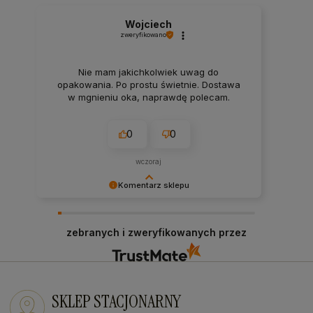
Wojciech
zweryfikowano
Nie mam jakichkolwiek uwag do
opakowania. Po prostu świetnie. Dostawa
w mgnieniu oka, naprawdę polecam.
0
0
wczoraj
Komentarz sklepu
Bardzo dziękujemy za Twój czas i pozytywną
opinię! Zawsze staramy się sprostać
zebranych i zweryfikowanych przez
oczekiwaniom naszych klientów! Do zobaczenia:)
SKLEP STACJONARNY