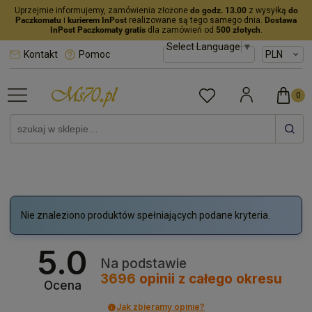
Uprzejmie informujemy, zamówienia złożone
do godz. 13.00
z wysyłką
do
Paczkomatu
i
kurierem InPost
realizowane są tego samego dnia.
Dostawa
InPost Paczkomaty gratis
dla zamówień od
500 złotych
.
Select Language
▼
Kontakt
Pomoc
Nie znaleziono produktów spełniających podane kryteria.
5.0
Na podstawie
3696
opinii
z całego okresu
Ocena
Jak zbieramy opinie?