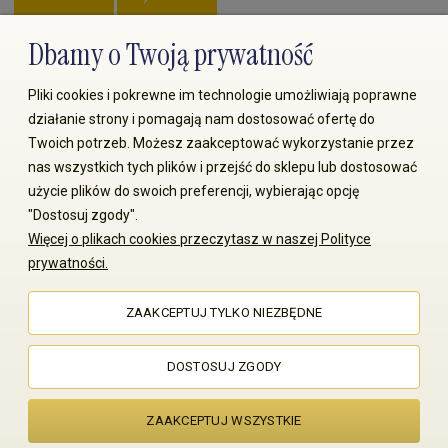
Dbamy o Twoją prywatność
Zapłać przez:
Pliki cookies i pokrewne im technologie umożliwiają poprawne
działanie strony i pomagają nam dostosować ofertę do
Twoich potrzeb. Możesz zaakceptować wykorzystanie przez
nas wszystkich tych plików i przejść do sklepu lub dostosować
użycie plików do swoich preferencji, wybierając opcję
"Dostosuj zgody".
© 2008-2026 MS70.pl / Ms70 Sp. z o.o. Wszelkie prawa
Więcej o plikach cookies przeczytasz w naszej Polityce
zastrzeżone. Kopiowanie treści i zdjęć bez zgody właściciela
prywatności.
zabronione
ZAAKCEPTUJ TYLKO NIEZBĘDNE
Sklep internetowy Shoper Premium
DOSTOSUJ ZGODY
ZAAKCEPTUJ WSZYSTKIE