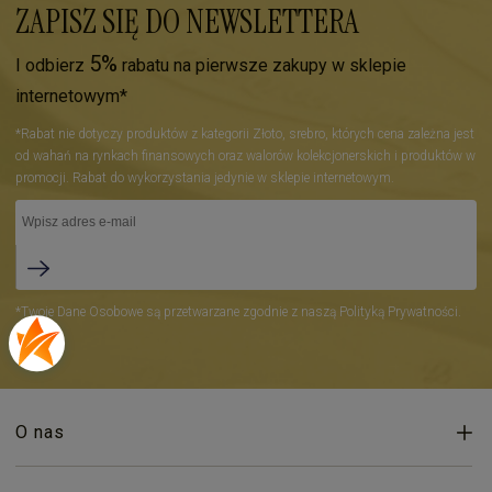
ZAPISZ SIĘ DO NEWSLETTERA
5%
I odbierz
rabatu na pierwsze zakupy w sklepie
internetowym*
*Rabat nie dotyczy produktów z kategorii Złoto, srebro, których cena zależna jest
od wahań na rynkach finansowych oraz walorów kolekcjonerskich i produktów w
promocji. Rabat do wykorzystania jedynie w sklepie internetowym.
*Twoje Dane Osobowe są przetwarzane zgodnie z naszą Polityką Prywatności.
O nas