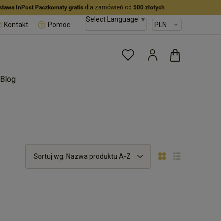
stawa InPost Paczkomaty gratis
dla zamówień od
500 złotych
.
Select Language
▼
Kontakt
Pomoc
Blog
Sortuj wg:
Nazwa produktu A-Z