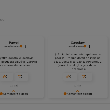
esu
Pawel
Czesław
zweryfikowano
zweryfikowano
👍️Solidnie i starannie zapakowana
ystko doszło w idealnym
paczka. Produkt dotarł do mnie na
 Paczuszka caluśka i zdrowa.
czas. Jestem bardzo zadowolony z
e ma powodu do obaw.
jakości obsługi tego sklepu.
Pozdrawiam
0
0
0
0
dzisiaj
dzisiaj
Komentarz sklepu
Komentarz sklepu
my Twój pozytywny
Dziękujemy za miłe słowa!
! Cieszymy się, że nasz
Jesteśmy dumni, że możemy