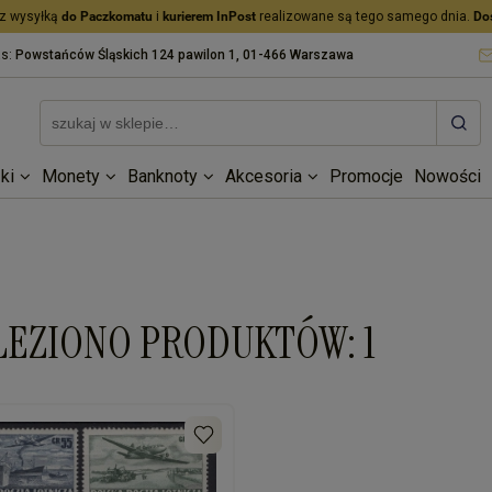
z wysyłką
do Paczkomatu
i
kurierem InPost
realizowane są tego samego dnia.
Do
as:
Powstańców Śląskich 124 pawilon 1, 01-466 Warszawa
ki
Monety
Banknoty
Akcesoria
Promocje
Nowości
LEZIONO PRODUKTÓW: 1