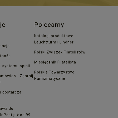
je
Polecamy
Katalogi produktowe
Leuchtturm i Lindner
macje
Polski Związek Filatelistów
tności
Miesięcznik Filatelista
. systemu opinii
Polskie Towarzystwo
amówień - Zgarnij
Numizmatyczne
0
h dostarcza:
awa do
nPost już od 99