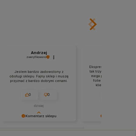
Andrzej
Roman
zweryfikowano
zweryfikowano
Ekspresowa wysyłka to pod
tak trzymać. Produkty zapa
Jestem bardzo zadowolony z
mega profesjonalnie, do te
obsługi sklepu. Fajny sklep i muszę
folie i jest rewelacja. Ob
przyznać z bardzo dobrymi cenami.
klienta jest profesjonaln
kulturalna. Jestem me
zadowolony z zakupów w
0
0
0
1
sklepie.
dzisiaj
w tym tygodniu
Komentarz sklepu
Komentarz sklepu
Bardzo dziękujemy za Twój
Dziękujemy za pozostawien
komentarz! Twój entuzjazm jest dla
tak dobrej opinii. Naszym