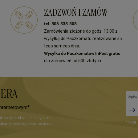
spełnił Twoje oczekiwania.
dostarczać naszym klientom tylko
dla nas największa nagroda.
najlepsze produkty. Do zobaczenia
ZADZWOŃ I ZAMÓW
zenia przy kolejnych
ponownie w naszym sklepie!
h!
-
tel. 508-535-505
Zamówienia złożone do godz. 13:00 z
wysyłką do Paczkomatu realizowane są
tego samego dnia.
Wysyłka do Paczkomatów InPost gratis
dla zamówień od 500 złotych.
TERA
internetowym*
zależna jest od wahań na rynkach
*Twoje 
Rabat do wykorzystania jedynie w