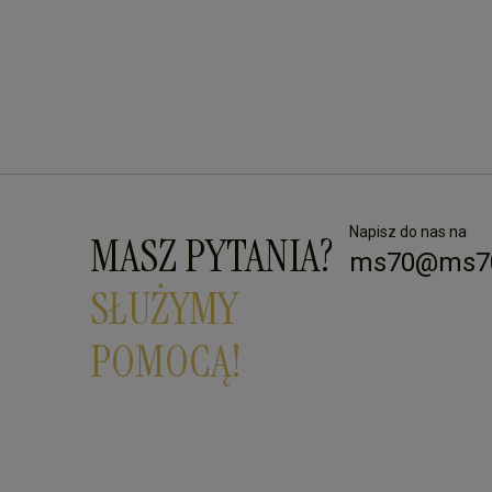
Napisz do nas na
MASZ PYTANIA?
ms70@ms70
SŁUŻYMY
POMOCĄ!