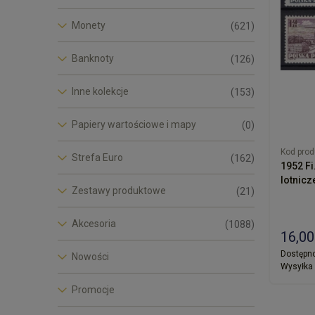
Monety
(621)
Banknoty
(126)
Inne kolekcje
(153)
Papiery wartościowe i mapy
(0)
Kod prod
Strefa Euro
(162)
1952 Fi
lotnicz
Zestawy produktowe
(21)
Akcesoria
(1088)
16,00
Dostępno
Nowości
Wysyłka 
Promocje