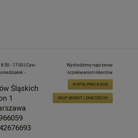
8:30 - 17:00 | Czw-
Wychodzimy naprzeciw
poniedziałek -
oczekiwaniom klientów
WSPÓŁPRACA B2B
ów Śląskich
on 1
SKUP MONET I ZNACZKÓW
arszawa
2966059
42676693