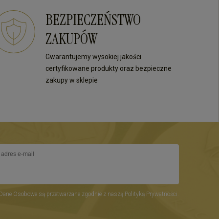
nas najlepszą nagrodą. Do
priorytetem jest satysfakcja 
zobaczenia przy kolejnych
Twoja recenzja to nagroda 
BEZPIECZEŃSTWO
zakupach!
wysiłki - dziękujemy raz jes
mamy nadzieję - do szybki
ZAKUPÓW
zobaczenia! Ms70
Gwarantujemy wysokiej jakości
certyfikowane produkty oraz bezpieczne
zakupy w sklepie
Dane Osobowe są przetwarzane zgodnie z naszą Polityką Prywatności.