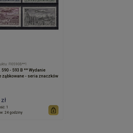
uktu:
FI0590B**1
. 590 - 593 B ** Wydanie
e ząbkowane - seria znaczków
 zł
ść:
1
w:
24 godziny