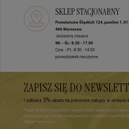
się sprostać oczekiwaniom naszych
produkt 
klientów! Do zobaczenia:)
Jest to 
SKLEP STACJONARNY
Do zobac
zakupac
Powstańców Śląskich 124, pawilon 1, 01
466 Warszawa
Jesteśmy otwarci:
Wt. - Śr.: 8.30 - 17.00
Czw. - Pt.: 8.30 - 14.00
poniedziałek nieczynne
ZAPISZ SIĘ DO NEWSLET
5%
I odbierz
rabatu na pierwsze zakupy w sklepie 
*Rabat nie dotyczy produktów z kategorii Złoto, srebro, których cena 
finansowych oraz walorów kolekcjonerskich i produktów w promocji. 
sklepie internetowym.