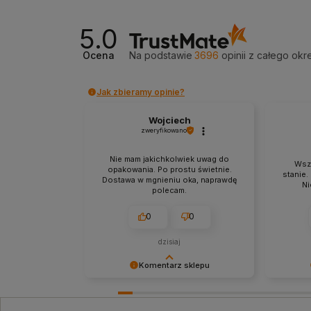
5.0
Ocena
Na podstawie
3696
opinii
z całego okr
Jak zbieramy opinie?
Wojciech
zweryfikowano
Nie mam jakichkolwiek uwag do
Wsz
opakowania. Po prostu świetnie.
stanie.
Dostawa w mgnieniu oka, naprawdę
Ni
polecam.
0
0
dzisiaj
Komentarz sklepu
Bardzo dziękujemy za Twój czas i
Docenia
pozytywną opinię! Zawsze staramy
feedback