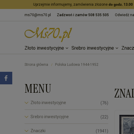
Uprzejmie informujemy, zamówienia złożone
do godz. 13.00
ms70@ms70.pl
Zadzwoń i zamów
508 535 505
Odwiedź n
Złoto inwestycyjne
Srebro inwestycyjne
Znacz
Strona główna
Polska Ludowa 1944-1952
/
MENU
ZNA
Złoto inwestycyjne
(76)
Srebro inwestycyjne
(22)
Znaczki
(1941)