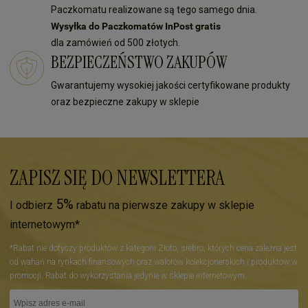
Paczkomatu realizowane są tego samego dnia.
Wysyłka do Paczkomatów InPost gratis
dla zamówień od 500 złotych.
BEZPIECZEŃSTWO ZAKUPÓW
Gwarantujemy wysokiej jakości certyfikowane produkty
oraz bezpieczne zakupy w sklepie
ZAPISZ SIĘ DO NEWSLETTERA
5%
I odbierz
rabatu na pierwsze zakupy w sklepie
internetowym*
*Rabat nie dotyczy produktów z kategorii Złoto, srebro, których cena zależna jest
od wahań na rynkach finansowych oraz walorów kolekcjonerskich i produktów w
promocji. Rabat do wykorzystania jedynie w sklepie internetowym.