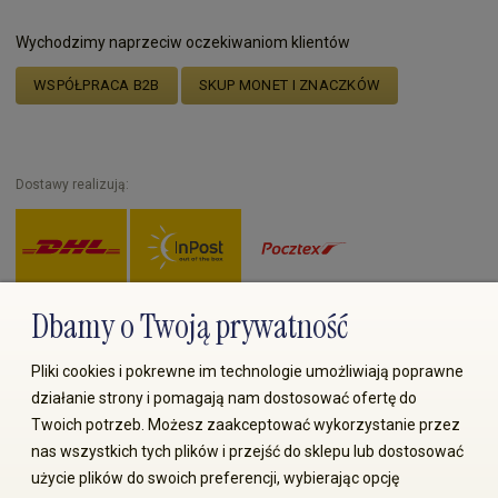
Wychodzimy naprzeciw oczekiwaniom klientów
WSPÓŁPRACA B2B
SKUP MONET I ZNACZKÓW
Dostawy realizują:
Dbamy o Twoją prywatność
Zapłać przez:
Pliki cookies i pokrewne im technologie umożliwiają poprawne
działanie strony i pomagają nam dostosować ofertę do
Twoich potrzeb. Możesz zaakceptować wykorzystanie przez
nas wszystkich tych plików i przejść do sklepu lub dostosować
użycie plików do swoich preferencji, wybierając opcję