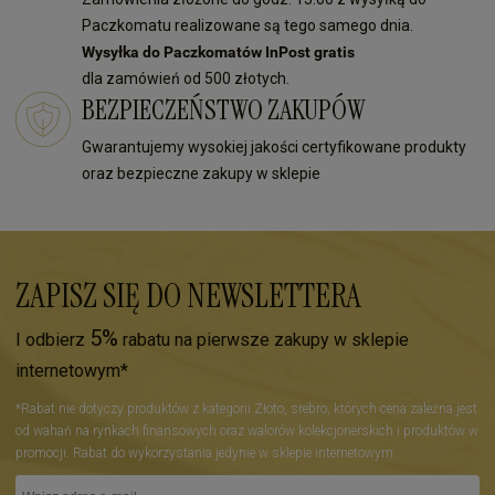
Paczkomatu realizowane są tego samego dnia.
Wysyłka do Paczkomatów InPost gratis
dla zamówień od 500 złotych.
BEZPIECZEŃSTWO ZAKUPÓW
Gwarantujemy wysokiej jakości certyfikowane produkty
oraz bezpieczne zakupy w sklepie
ZAPISZ SIĘ DO NEWSLETTERA
5%
I odbierz
rabatu na pierwsze zakupy w sklepie
internetowym*
*Rabat nie dotyczy produktów z kategorii Złoto, srebro, których cena zależna jest
od wahań na rynkach finansowych oraz walorów kolekcjonerskich i produktów w
promocji. Rabat do wykorzystania jedynie w sklepie internetowym.