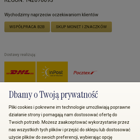
Wychodzimy naprzeciw oczekiwaniom klientów
WSPÓŁPRACA B2B
SKUP MONET I ZNACZKÓW
Dostawy realizują:
Dbamy o Twoją prywatność
Zapłać przez:
Pliki cookies i pokrewne im technologie umożliwiają poprawne
działanie strony i pomagają nam dostosować ofertę do
Twoich potrzeb. Możesz zaakceptować wykorzystanie przez
nas wszystkich tych plików i przejść do sklepu lub dostosować
użycie plików do swoich preferencji, wybierając opcję