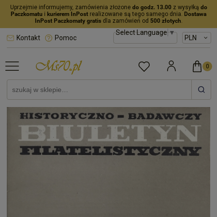
Uprzejmie informujemy, zamówienia złożone
do godz. 13.00
z wysyłką
do
Paczkomatu
i
kurierem InPost
realizowane są tego samego dnia.
Dostawa
InPost Paczkomaty gratis
dla zamówień od
500 złotych
.
Select Language
▼
Kontakt
Pomoc