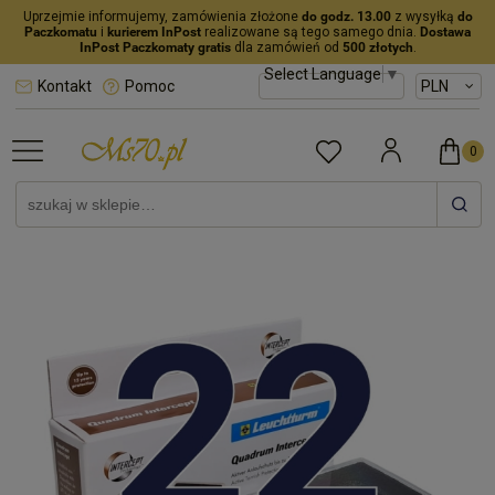
Uprzejmie informujemy, zamówienia złożone
do godz. 13.00
z wysyłką
do
Paczkomatu
i
kurierem InPost
realizowane są tego samego dnia.
Dostawa
InPost Paczkomaty gratis
dla zamówień od
500 złotych
.
Select Language
▼
Kontakt
Pomoc