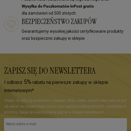
Wysyłka do Paczkomatów InPost gratis
dla zamówień od 500 złotych.
BEZPIECZEŃSTWO ZAKUPÓW
Gwarantujemy wysokiej jakości certyfikowane produkty
oraz bezpieczne zakupy w sklepie
ZAPISZ SIĘ DO NEWSLETTERA
5%
I odbierz
rabatu na pierwsze zakupy w sklepie
internetowym*
*Rabat nie dotyczy produktów z kategorii Złoto, srebro, których cena zależna jest
od wahań na rynkach finansowych oraz walorów kolekcjonerskich i produktów w
promocji. Rabat do wykorzystania jedynie w sklepie internetowym.