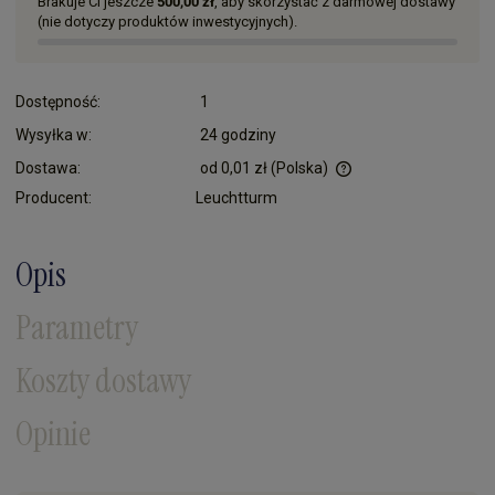
Brakuje Ci jeszcze
500,00 zł
, aby skorzystać z darmowej dostawy
(nie dotyczy produktów inwestycyjnych).
Dostępność:
1
Wysyłka w:
24 godziny
Dostawa:
od 0,01 zł
(Polska)
Cena nie zawiera ewentualnych kosztów płatności
Producent:
Leuchtturm
Opis
Parametry
Koszty dostawy
Opinie