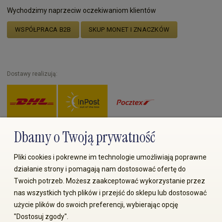
Wychodzimy naprzeciw oczekiwaniom klientów
WSPÓŁPRACA B2B
SKUP MONET I ZNACZKÓW
Dostawy realizują:
Dbamy o Twoją prywatność
Zapłać przez:
Pliki cookies i pokrewne im technologie umożliwiają poprawne
działanie strony i pomagają nam dostosować ofertę do
Twoich potrzeb. Możesz zaakceptować wykorzystanie przez
nas wszystkich tych plików i przejść do sklepu lub dostosować
użycie plików do swoich preferencji, wybierając opcję
"Dostosuj zgody".