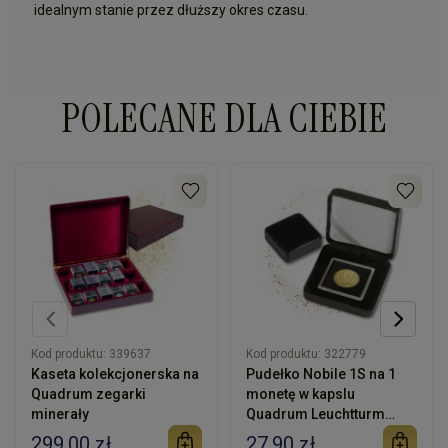
idealnym stanie przez dłuższy okres czasu.
POLECANE DLA CIEBIE
Kod produktu:
339637
Kod produktu:
322779
Kaseta kolekcjonerska na
Pudełko Nobile 1S na 1
Quadrum zegarki
monetę w kapslu
minerały
Quadrum Leuchtturm
czarne etui
299,00 zł
27,90 zł