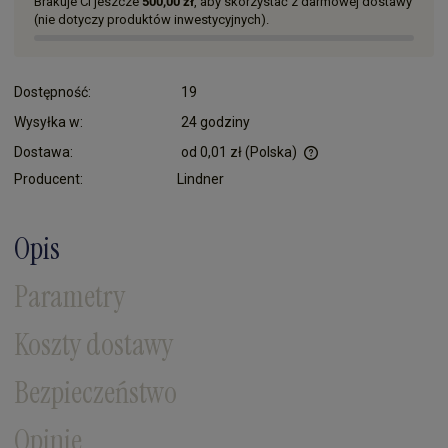
Brakuje Ci jeszcze
500,00 zł
, aby skorzystać z darmowej dostawy
(nie dotyczy produktów inwestycyjnych).
Dostępność:
19
Wysyłka w:
24 godziny
Dostawa:
od 0,01 zł
(Polska)
Cena nie zawiera ewentualnych kosztów płatności
Producent:
Lindner
Opis
Parametry
Koszty dostawy
Bezpieczeństwo
Opinie