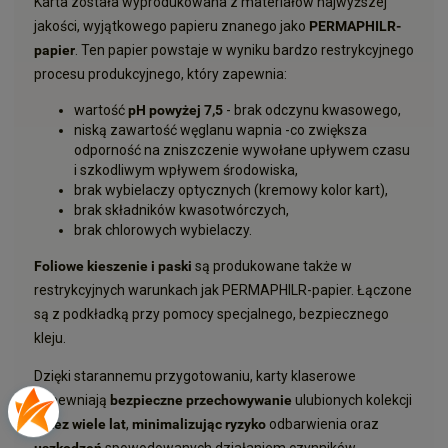
Karta została wyprodukowana z materiałów najwyższej
jakości, wyjątkowego papieru znanego jako
PERMAPHILR-
papier
. Ten papier powstaje w wyniku bardzo restrykcyjnego
procesu produkcyjnego, który zapewnia:
wartość
pH powyżej 7,5
- brak odczynu kwasowego,
niską zawartość węglanu wapnia -co zwiększa
odporność na zniszczenie wywołane upływem czasu
i szkodliwym wpływem środowiska,
brak wybielaczy optycznych (kremowy kolor kart),
brak składników kwasotwórczych,
brak chlorowych wybielaczy.
Foliowe kieszenie i paski
są produkowane także w
restrykcyjnych warunkach jak PERMAPHILR-papier. Łączone
są z podkładką przy pomocy specjalnego, bezpiecznego
kleju.
Dzięki starannemu przygotowaniu, karty klaserowe
zapewniają
bezpieczne przechowywanie
ulubionych kolekcji
przez wiele lat
,
minimalizując ryzyko
odbarwienia oraz