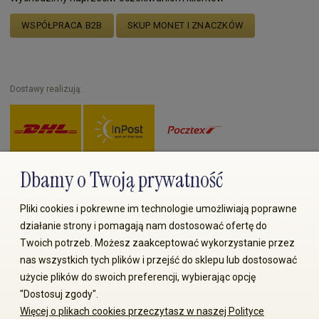
WSPÓŁPRACA B2B
SKUP MONET I ZNACZKÓW
Dostawy realizują:
Dbamy o Twoją prywatność
Zapłać przez:
Pliki cookies i pokrewne im technologie umożliwiają poprawne
działanie strony i pomagają nam dostosować ofertę do
Twoich potrzeb. Możesz zaakceptować wykorzystanie przez
nas wszystkich tych plików i przejść do sklepu lub dostosować
użycie plików do swoich preferencji, wybierając opcję
"Dostosuj zgody".
© 2008-2026 MS70.pl / Ms70 Sp. z o.o. Wszelkie prawa
Więcej o plikach cookies przeczytasz w naszej Polityce