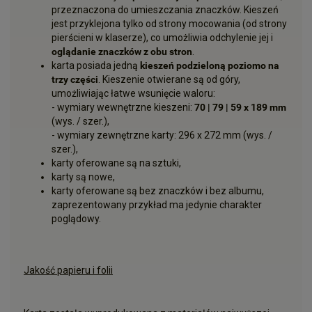
przeznaczona do umieszczania znaczków. Kieszeń
jest przyklejona tylko od strony mocowania (od strony
pierścieni w klaserze), co umożliwia odchylenie jej i
oglądanie znaczków z obu stron
.
karta posiada jedną
kieszeń podzieloną poziomo na
trzy części
. Kieszenie otwierane są od góry,
umożliwiając łatwe wsunięcie waloru:
- wymiary wewnętrzne kieszeni:
70 | 79 | 59 x
189
mm
(wys. / szer.),
- wymiary zewnętrzne karty: 296 x 272 mm (wys. /
szer.),
karty oferowane są na sztuki,
karty są nowe,
karty oferowane są bez znaczków i bez albumu,
zaprezentowany przykład ma jedynie charakter
poglądowy.
Jakość papieru i folii