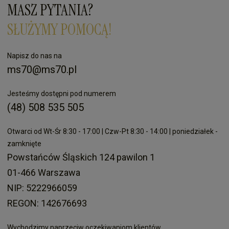
MASZ PYTANIA?
SŁUŻYMY POMOCĄ!
Napisz do nas na
ms70@ms70.pl
Jesteśmy dostępni pod numerem
(48) 508 535 505
Otwarci od Wt-Śr 8:30 - 17:00 | Czw-Pt 8:30 - 14:00 | poniedziałek -
zamknięte
Powstańców Śląskich 124 pawilon 1
01-466 Warszawa
NIP: 5222966059
REGON: 142676693
Wychodzimy naprzeciw oczekiwaniom klientów