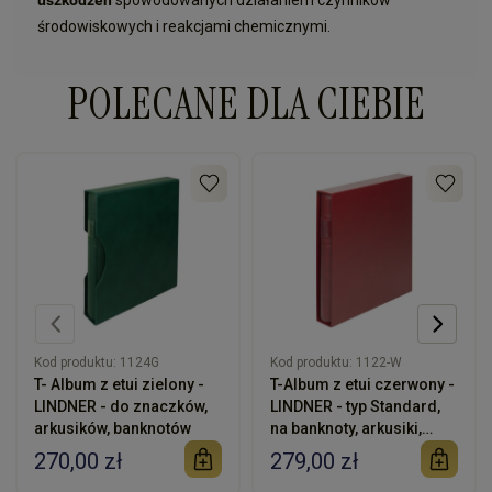
uszkodzeń
spowodowanych działaniem czynników
środowiskowych i reakcjami chemicznymi.
POLECANE DLA CIEBIE
Kod produktu:
1124G
Kod produktu:
1122-W
T- Album z etui zielony -
T-Album z etui czerwony -
LINDNER - do znaczków,
LINDNER - typ Standard,
arkusików, banknotów
na banknoty, arkusiki,
znaczki
270,00 zł
279,00 zł