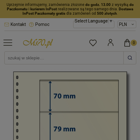
Uprzejmie informujemy, zamówienia złożone
do godz. 13.00
z wysyłką
do
Paczkomatu
i
kurierem InPost
realizowane są tego samego dnia.
Dostawa
InPost Paczkomaty gratis
dla zamówień od
500 złotych
.
Select Language
▼
Kontakt
Pomoc