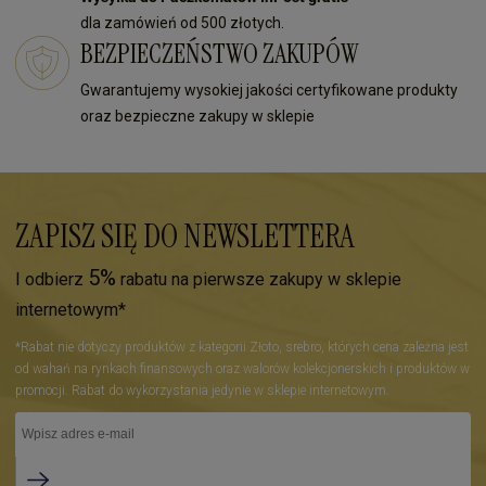
dla zamówień od 500 złotych.
BEZPIECZEŃSTWO ZAKUPÓW
Gwarantujemy wysokiej jakości certyfikowane produkty
oraz bezpieczne zakupy w sklepie
ZAPISZ SIĘ DO NEWSLETTERA
5%
I odbierz
rabatu na pierwsze zakupy w sklepie
internetowym*
*Rabat nie dotyczy produktów z kategorii Złoto, srebro, których cena zależna jest
od wahań na rynkach finansowych oraz walorów kolekcjonerskich i produktów w
promocji. Rabat do wykorzystania jedynie w sklepie internetowym.