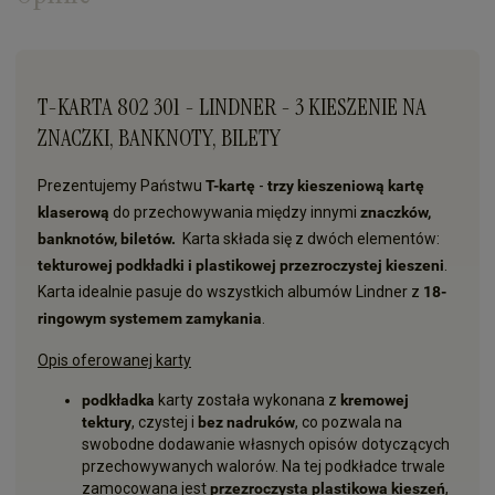
T-KARTA 802 301 - LINDNER - 3 KIESZENIE NA
ZNACZKI, BANKNOTY, BILETY
Prezentujemy Państwu
T-kartę
-
trzy kieszeniową kartę
klaserową
do przechowywania między innymi
znaczków,
banknotów, biletów.
Karta składa się z dwóch elementów:
tekturowej podkładki i plastikowej przezroczystej kieszeni
.
Karta idealnie pasuje do wszystkich albumów Lindner z
18-
ringowym systemem zamykania
.
Opis oferowanej karty
podkładka
karty została wykonana z
kremowej
tektury
, czystej i
bez nadruków
, co pozwala na
swobodne dodawanie własnych opisów dotyczących
przechowywanych walorów. Na tej podkładce trwale
zamocowana jest
przezroczysta plastikowa kieszeń
,