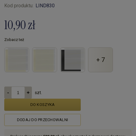
Kod produktu:
LIND830
10,90 zł
Zobacz też
+ 7
szt.
DO KOSZYKA
DODAJ DO PRZECHOWALNI