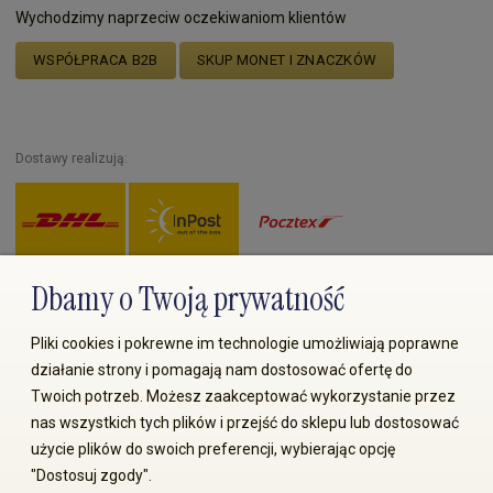
Wychodzimy naprzeciw oczekiwaniom klientów
WSPÓŁPRACA B2B
SKUP MONET I ZNACZKÓW
Dostawy realizują:
Dbamy o Twoją prywatność
Zapłać przez:
Pliki cookies i pokrewne im technologie umożliwiają poprawne
działanie strony i pomagają nam dostosować ofertę do
Twoich potrzeb. Możesz zaakceptować wykorzystanie przez
nas wszystkich tych plików i przejść do sklepu lub dostosować
użycie plików do swoich preferencji, wybierając opcję
"Dostosuj zgody".