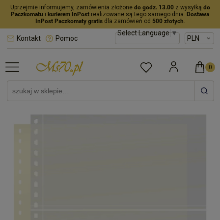
Uprzejmie informujemy, zamówienia złożone
do godz. 13.00
z wysyłką
do
Paczkomatu
i
kurierem InPost
realizowane są tego samego dnia.
Dostawa
InPost Paczkomaty gratis
dla zamówień od
500 złotych
.
Select Language
▼
Kontakt
Pomoc