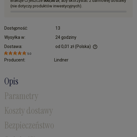
Brakuje Ci jeszcze
500,00 zł
, aby skorzystać z darmowej dostawy
(nie dotyczy produktów inwestycyjnych).
Dostępność:
13
Wysyłka w:
24 godziny
Dostawa:
od 0,01 zł
(Polska)
Cena nie zawiera ewentualnych kosztów płatności
5.0
Producent:
Lindner
Opis
Parametry
Koszty dostawy
Bezpieczeństwo