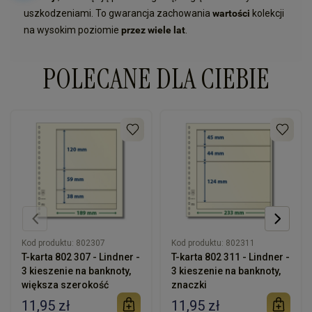
uszkodzeniami. To gwarancja zachowania
wartości
kolekcji
na wysokim poziomie
przez wiele lat
.
POLECANE DLA CIEBIE
Kod produktu:
802307
Kod produktu:
802311
T-karta 802 307 - Lindner -
T-karta 802 311 - Lindner -
3 kieszenie na banknoty,
3 kieszenie na banknoty,
większa szerokość
znaczki
11,95 zł
11,95 zł