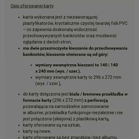
Opis oferowanej karty
karta wykonana jest z niezawierającej
plastyfikatorów, krystalicznie czystej twardej folii PVC
– co zapewnia doskonałą widoczność
przechowywyanych banknotów oraz możliwość
oglądania z dwóch stron,
ma dwie przezroczyste kieszenie do przechowywania
banknotów, kieszenie otwierane są od góry:
wymiary wewnętrzne kieszeni to 140 | 140
x 240 mm (wys. / szer.)
,
wymiary zewnętrzne karty to 296 x 272 mm
(wys. / szer.)
,
do karty dołączona jest
biała / kremowa przekładka w
formacie karty
(296 x 272 mm)
z perforacją
pozwalająca na samodzielne zamocowanie
w albumie, przekładka funkcjonuje niezależnie i nie
jest połączona (sklejona) z plastikową kartą,
karty oferowane są na sztuki,
karty są nowe,
karty oferowane są bez znaczków i bez albumu,