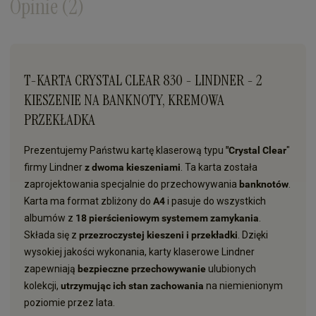
Opinie
(2)
T-KARTA CRYSTAL CLEAR 830 - LINDNER - 2
KIESZENIE NA BANKNOTY, KREMOWA
PRZEKŁADKA
Prezentujemy Państwu kartę klaserową typu
"Crystal Clear
"
firmy Lindner
z dwoma kieszeniami
. Ta karta została
zaprojektowania specjalnie do przechowywania
banknotów
.
Karta ma format zbliżony do
A4
i pasuje do wszystkich
albumów z
18 pierścieniowym systemem zamykania
.
Składa się z
przezroczystej kieszeni i przekładki
. Dzięki
wysokiej jakości wykonania, karty klaserowe Lindner
zapewniają
bezpieczne przechowywanie
ulubionych
kolekcji,
utrzymując ich stan zachowania
na niemienionym
poziomie przez lata.