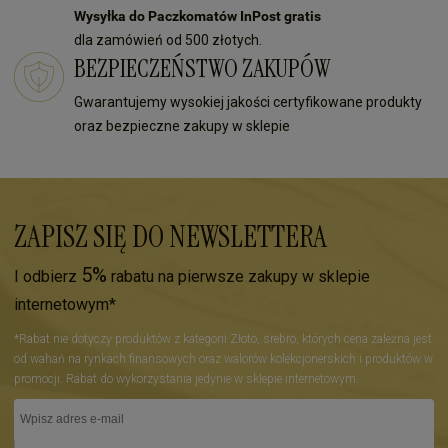
Wysyłka do Paczkomatów InPost gratis
dla zamówień od 500 złotych.
BEZPIECZEŃSTWO ZAKUPÓW
Gwarantujemy wysokiej jakości certyfikowane produkty
oraz bezpieczne zakupy w sklepie
ZAPISZ SIĘ DO NEWSLETTERA
5%
I odbierz
rabatu na pierwsze zakupy w sklepie
internetowym*
*Rabat nie dotyczy produktów z kategorii Złoto, srebro, których cena zależna jest
od wahań na rynkach finansowych oraz walorów kolekcjonerskich i produktów w
promocji. Rabat do wykorzystania jedynie w sklepie internetowym.