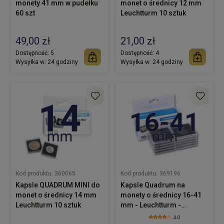
monety 41 mm w pudełku
monet o średnicy 12 mm
60 szt
Leuchtturm 10 sztuk
49,00 zł
21,00 zł
Dostępność:
5
Dostępność:
4
Wysyłka w:
24 godziny
Wysyłka w:
24 godziny
Kod produktu:
360065
Kod produktu:
369196
Kapsle QUADRUM MINI do
Kapsle Quadrum na
monet o średnicy 14 mm
monety o średnicy 16-41
Leuchtturm 10 sztuk
mm - Leuchtturm -
uniwersalne wyjmowane
4.0