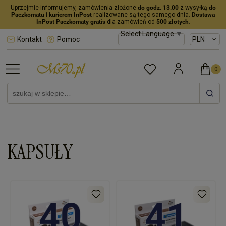
Uprzejmie informujemy, zamówienia złożone
do godz. 13.00
z wysyłką
do
Paczkomatu
i
kurierem InPost
realizowane są tego samego dnia.
Dostawa
InPost Paczkomaty gratis
dla zamówień od
500 złotych
.
Select Language
▼
Kontakt
Pomoc
KAPSUŁY