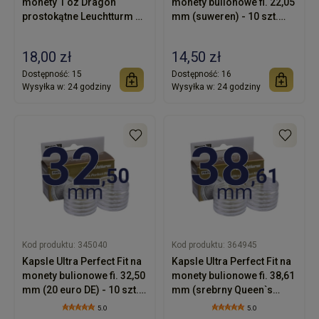
monety 1 oz Dragon
monety bulionowe fi. 22,05
prostokątne Leuchtturm 10
mm (suweren) - 10 szt.
szt
LEUCHTTURM
18,00 zł
14,50 zł
Dostępność:
15
Dostępność:
16
Wysyłka w:
24 godziny
Wysyłka w:
24 godziny
Kod produktu:
345040
Kod produktu:
364945
Kapsle Ultra Perfect Fit na
Kapsle Ultra Perfect Fit na
monety bulionowe fi. 32,50
monety bulionowe fi. 38,61
mm (20 euro DE) - 10 szt.
mm (srebrny Queen`s
LEUCHTTURM
Beasts 2oz) - 10 szt.
5.0
5.0
LEUCHTTURM