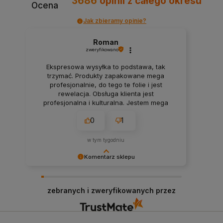
3686
opinii
z całego okresu
Ocena
Jak zbieramy opinie?
Roman
zweryfikowano
Ekspresowa wysyłka to podstawa, tak
trzymać. Produkty zapakowane mega
profesjonalnie, do tego te folie i jest
rewelacja. Obsługa klienta jest
profesjonalna i kulturalna. Jestem mega
zadowolony z zakupów w tym sklepie.
0
1
w tym tygodniu
Komentarz sklepu
Dziękujemy za pozostawienie nam tak dobrej
opinii. Naszym priorytetem jest satysfakcja
zebranych i zweryfikowanych przez
klienta i Twoja recenzja to nagroda za nasze
wysiłki - dziękujemy raz jeszcze i mamy nadzieję
- do szybkiego zobaczenia! Ms70