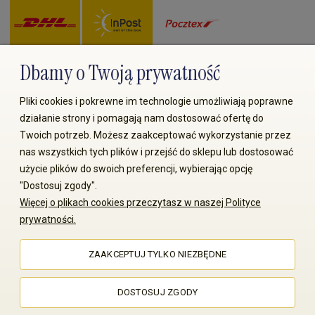
Dbamy o Twoją prywatność
Zapłać przez:
Pliki cookies i pokrewne im technologie umożliwiają poprawne
działanie strony i pomagają nam dostosować ofertę do
Twoich potrzeb. Możesz zaakceptować wykorzystanie przez
nas wszystkich tych plików i przejść do sklepu lub dostosować
użycie plików do swoich preferencji, wybierając opcję
"Dostosuj zgody".
Więcej o plikach cookies przeczytasz w naszej Polityce
© 2008-2026 MS70.pl / Ms70 Sp. z o.o. Wszelkie prawa
prywatności.
zastrzeżone. Kopiowanie treści i zdjęć bez zgody właściciela
zabronione
ZAAKCEPTUJ TYLKO NIEZBĘDNE
Sklep internetowy Shoper Premium
DOSTOSUJ ZGODY