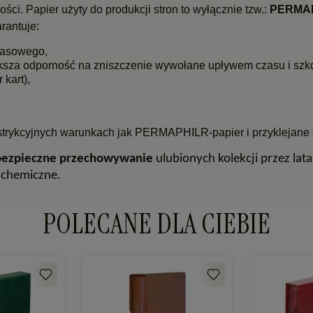
ści. Papier użyty do produkcji stron to wyłącznie tzw.:
PERMAP
rantuje:
wasowego,
ększa odporność na zniszczenie wywołane upływem czasu i sz
kart),
strykcyjnych warunkach jak PERMAPHILR-papier i przyklejane 
bezpieczne przechowywanie
ulubionych kolekcji przez lat
 chemiczne.
POLECANE DLA CIEBIE