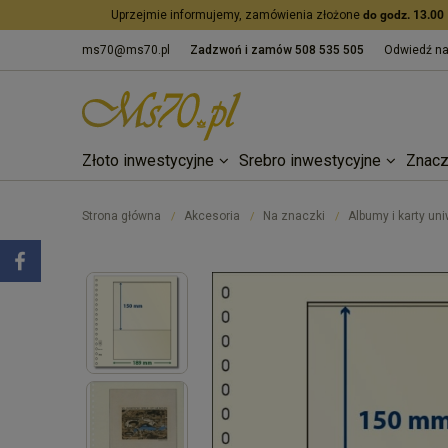
Uprzejmie informujemy, zamówienia złożone
do godz. 13.00
ms70@ms70.pl
Zadzwoń i zamów
508 535 505
Odwiedź n
Złoto inwestycyjne
Srebro inwestycyjne
Znacz
Strona główna
Akcesoria
Na znaczki
Albumy i karty un
/
/
/