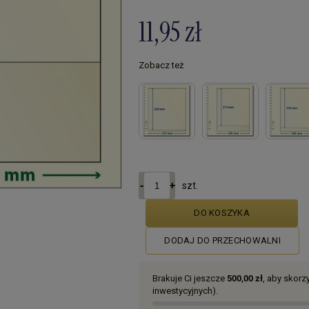
11,95 zł
Zobacz też
szt.
DO KOSZYKA
DODAJ DO PRZECHOWALNI
Brakuje Ci jeszcze
500,00 zł
, aby skor
inwestycyjnych).