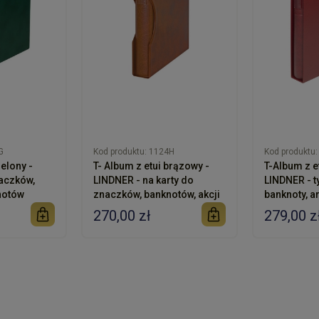
G
Kod produktu:
1124H
Kod produktu:
ielony -
T- Album z etui brązowy -
T-Album z e
aczków,
LINDNER - na karty do
LINDNER - t
notów
znaczków, banknotów, akcji
banknoty, ar
270,00 zł
279,00 z