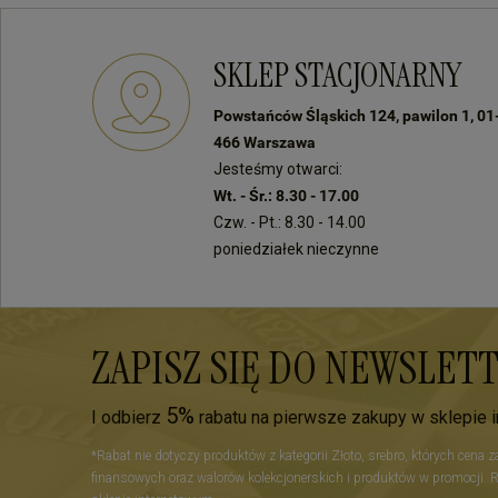
SKLEP STACJONARNY
Powstańców Śląskich 124, pawilon 1, 01
466 Warszawa
Jesteśmy otwarci:
Wt. - Śr.: 8.30 - 17.00
Czw. - Pt.: 8.30 - 14.00
poniedziałek nieczynne
ZAPISZ SIĘ DO NEWSLET
5%
I odbierz
rabatu na pierwsze zakupy w sklepie 
*Rabat nie dotyczy produktów z kategorii Złoto, srebro, których cena 
finansowych oraz walorów kolekcjonerskich i produktów w promocji. 