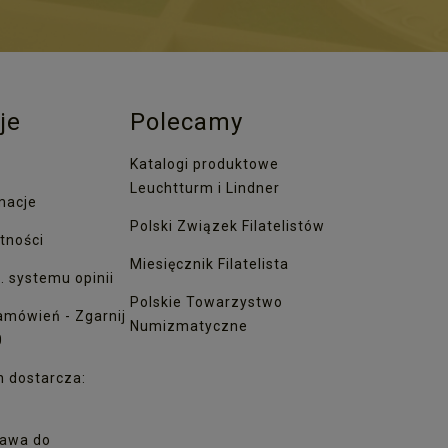
je
Polecamy
Katalogi produktowe
Leuchtturm i Lindner
macje
Polski Związek Filatelistów
tności
Miesięcznik Filatelista
. systemu opinii
Polskie Towarzystwo
amówień - Zgarnij
Numizmatyczne
0
h dostarcza:
awa do