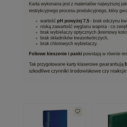
Karta wykonana jest z materiałów najwyższej jako
restrykcyjnego procesu produkcyjnego, który gwa
wartość
pH powyżej 7,5
- brak odczynu k
niską zawartość węglanu wapnia - co zwi
brak wybielaczy optycznych (kremowy kolor 
brak składników kwasotwórczych,
brak chlorowych wybielaczy.
Foliowe kieszenie i paski
powstają w równie re
Tak przygotowane karty klaserowe gw
arantują
szkodliwe czynniki środowiskowe czy reakcje