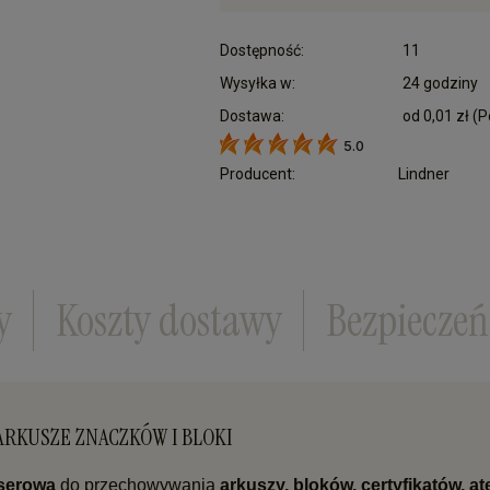
Dostępność:
11
Wysyłka w:
24 godziny
Dostawa:
od 0,01 zł
(P
5.0
Cena nie zawiera ewentualnych kosztów płatn
Producent:
Lindner
y
Koszty dostawy
Bezpiecze
 ARKUSZE ZNACZKÓW I BLOKI
aserową
do przechowywania
arkuszy, bloków, certyfikatów, a