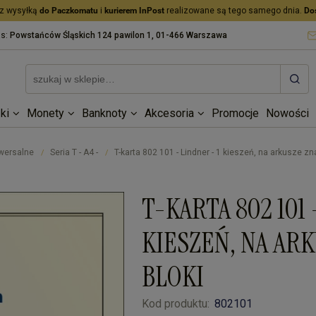
z wysyłką
do Paczkomatu
i
kurierem InPost
realizowane są tego samego dnia.
Do
as:
Powstańców Śląskich 124 pawilon 1, 01-466 Warszawa
ki
Monety
Banknoty
Akcesoria
Promocje
Nowości
iwersalne
Seria T - A4 -
T-karta 802 101 - Lindner - 1 kieszeń, na arkusze zn
/
/
T-KARTA 802 101 
KIESZEŃ, NA AR
BLOKI
Kod produktu:
802101