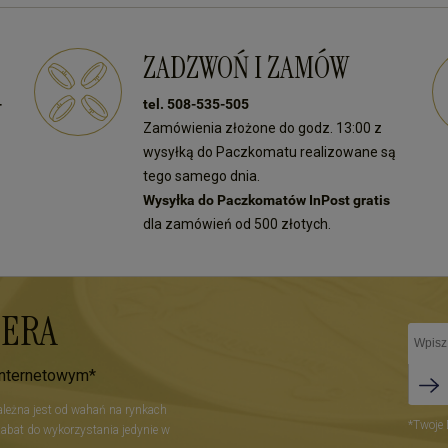
ZADZWOŃ I ZAMÓW
-
tel. 508-535-505
Zamówienia złożone do godz. 13:00 z
wysyłką do Paczkomatu realizowane są
tego samego dnia.
Wysyłka do Paczkomatów InPost gratis
dla zamówień od 500 złotych.
TERA
internetowym*
zależna jest od wahań na rynkach
*Twoje 
Rabat do wykorzystania jedynie w