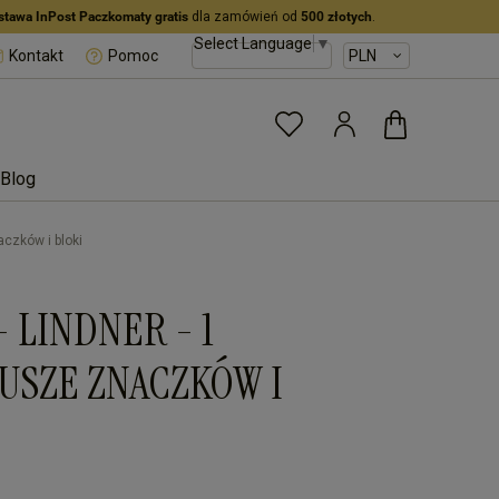
stawa InPost Paczkomaty gratis
dla zamówień od
500 złotych
.
Select Language
▼
Kontakt
Pomoc
Blog
aczków i bloki
- LINDNER - 1
KUSZE ZNACZKÓW I