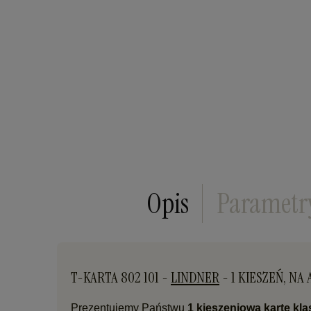
Opis
Parametr
T-KARTA 802 101 -
LINDNER
- 1 KIESZEŃ, NA
Prezentujemy Państwu
1 kieszeniową kartę kl