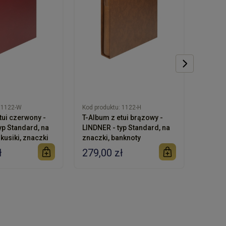
1122-W
Kod produktu:
1122-H
Kod pro
tui czerwony -
T-Album z etui brązowy -
T-kart
yp Standard, na
LINDNER - typ Standard, na
1 czar
kusiki, znaczki
znaczki, banknoty
arkusz
dokum
ł
279,00 zł
12,90