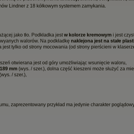
lbumów Lindner z 18 kółkowym systemem zamykania.
użącej jako tło. Podkładka jest
w kolorze kremowym
i jest czys
ywyanych walorów. Na podkładkę
naklejona jest na stałe plas
 jest tylko od strony mocowania (od strony pierścieni w klaser
eszeń otwierana jest od góry umożliwiając wsunięcie waloru,
 189 mm
(wys. / szer.), dolna część kieszeni może służyć za mie
ys. / szer.),
bumu, zaprezentowany przykład ma jedynie charakter poglądowy