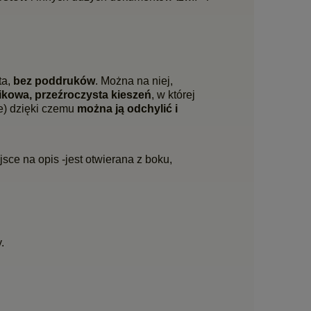
ta,
bez poddruków
. Można na niej,
tikowa, przeźroczysta kieszeń
, w której
ze) dzięki czemu
można ją odchylić i
jsce na opis -jest otwierana z boku,
.