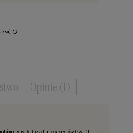
olska)
ości
ństwo
Opinie
(1)
testów
i innych dużych dokumentów tzw.: "T-