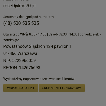
ms70@ms70.pl
Jesteśmy dostępni pod numerem
(48) 508 535 505
Otwarci od Wt-Śr 8:30 - 17:00 | Czw-Pt 8:30 - 14:00 | poniedziałek -
zamknięte
Powstańców Śląskich 124 pawilon 1
01-466 Warszawa
NIP: 5222966059
REGON: 142676693
Wychodzimy naprzeciw oczekiwaniom klientów
WSPÓŁPRACA B2B
SKUP MONET I ZNACZKÓW