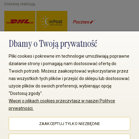
Dostawy realizują:
Dbamy o Twoją prywatność
Zapłać przez:
Pliki cookies i pokrewne im technologie umożliwiają poprawne
działanie strony i pomagają nam dostosować ofertę do
Twoich potrzeb. Możesz zaakceptować wykorzystanie przez
nas wszystkich tych plików i przejść do sklepu lub dostosować
użycie plików do swoich preferencji, wybierając opcję
"Dostosuj zgody".
Więcej o plikach cookies przeczytasz w naszej Polityce
© 2008-2026 MS70.pl / Ms70 Sp. z o.o. Wszelkie prawa
prywatności.
zastrzeżone. Kopiowanie treści i zdjęć bez zgody właściciela
zabronione
ZAAKCEPTUJ TYLKO NIEZBĘDNE
Sklep internetowy Shoper Premium