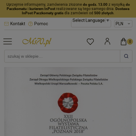
Uprzejmie informujemy, zamówienia złożone
do godz. 13.00
z wysyłką
do
Paczkomatu
i
kurierem InPost
realizowane są tego samego dnia.
Dostawa
InPost Paczkomaty gratis
dla zamówień od
500 złotych
.
Select Language
▼
Kontakt
Pomoc