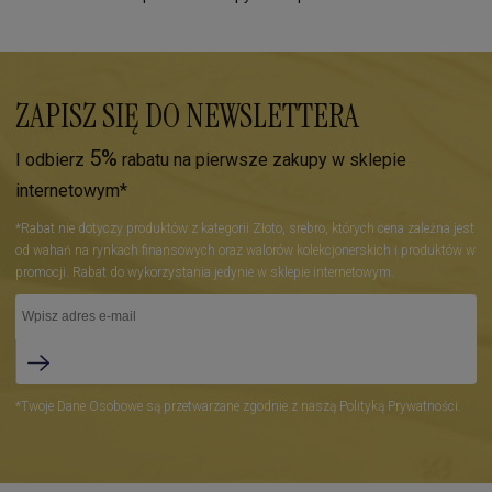
ZAPISZ SIĘ DO NEWSLETTERA
5%
I odbierz
rabatu na pierwsze zakupy w sklepie
internetowym*
*Rabat nie dotyczy produktów z kategorii Złoto, srebro, których cena zależna jest
od wahań na rynkach finansowych oraz walorów kolekcjonerskich i produktów w
promocji. Rabat do wykorzystania jedynie w sklepie internetowym.
*Twoje Dane Osobowe są przetwarzane zgodnie z naszą Polityką Prywatności.