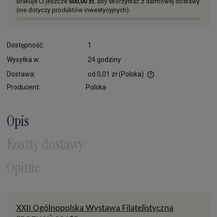
Brakuje Ci jeszcze
500,00 zł
, aby skorzystać z darmowej dostawy
(nie dotyczy produktów inwestycyjnych).
Dostępność:
1
Wysyłka w:
24 godziny
Dostawa:
od 0,01 zł
(Polska)
Cena nie zawiera ewentualnych kosztów płatności
Producent:
Polska
Opis
Koszty dostawy
Opinie
XXII Ogólnopolska Wystawa Filatelistyczna